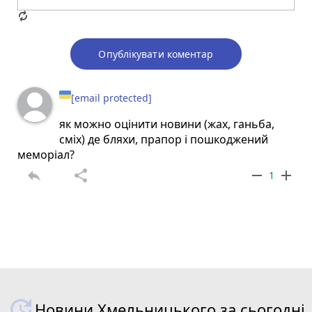
Опублікувати коментар
[email protected]
як можно оцiнити новини (жах, ганьба,
смiх) де бляхи, прапор i пошкоджений
меморiал?
reply
share
remove
add
1
Новини Хмельницького за сьогодні