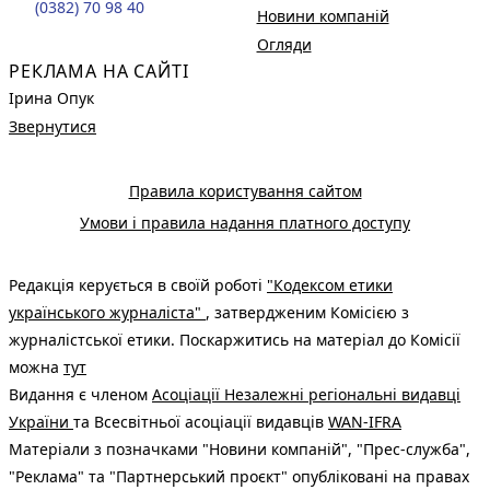
(0382) 70 98 40
Новини компаній
Огляди
РЕКЛАМА НА САЙТІ
Ірина Опук
Звернутися
Правила користування сайтом
Умови і правила надання платного доступу
Редакція керується в своїй роботі
"Кодексом етики
українського журналіста"
, затвердженим Комісією з
журналістської етики. Поскаржитись на матеріал до Комісії
можна
тут
Видання є членом
Асоціації Незалежні регіональні видавці
України
та Всесвітньої асоціації видавців
WAN-IFRA
Матеріали з позначками "Новини компаній", "Прес-служба",
"Реклама" та "Партнерський проєкт" опубліковані на правах