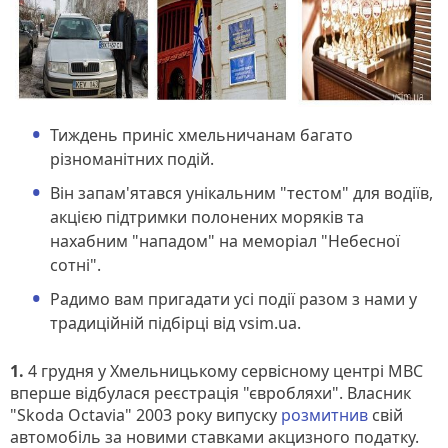
Тиждень приніс хмельничанам багато
різноманітних подій.
Він запам'ятався унікальним "тестом" для водіїв,
акцією підтримки полонених моряків та
нахабним "нападом" на меморіал "Небесної
сотні".
Радимо вам пригадати усі події разом з нами у
традиційній підбірці від vsim.ua.
1.
4 грудня у Хмельницькому сервісному центрі МВС
вперше відбулася реєстрація "євробляхи". Власник
"Skoda Оctavia" 2003 року випуску
розмитнив
свій
автомобіль за новими ставками акцизного податку.