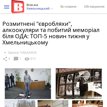
Всім.юа
Всі новини
Обговорення
Хмельницький
Розмитнені "євробляхи",
алкоокуляри та побитий меморіал
біля ОДА: ТОП-5 новин тижня у
Хмельницькому
Іванка ЧАБАНЮК
chat_bubble
share
visibility
0
1
873