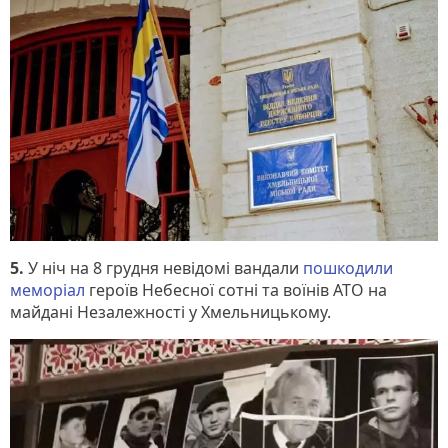
5.
У
ніч на 8 грудня невідомі вандали
пошкодили
меморіал
героїв Небесної сотні та воїнів АТО на
майдані Незалежності у Хмельницькому.