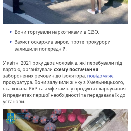
Вони торгували наркотиками в СІЗО.
Захист оскаржив вирок, проте прокурори
залишили попередній.
У квітні 2021 року двоє чоловіків, які перебували під
вартою, організували
схему постачання
заборонених речовин до ізолятора,
повідомляє
прокуратура. Вони залучили жінку з Хмельницького,
яка ховала PVP та амфетамін у продуктах харчування
й предметах першої необхідності та передавала їх до
установи.