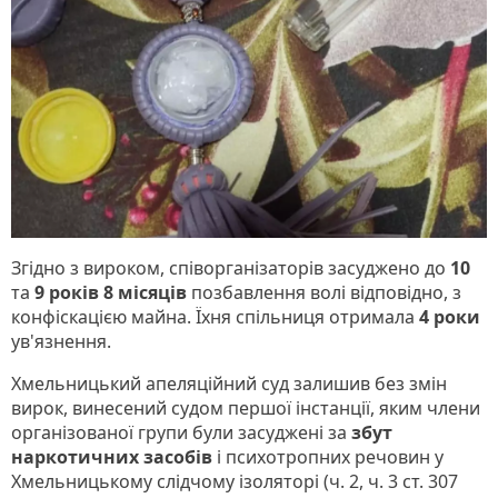
Згідно з вироком, співорганізаторів засуджено до
10
та
9 років 8 місяців
позбавлення волі відповідно, з
конфіскацією майна. Їхня спільниця отримала
4 роки
ув'язнення.
Хмельницький апеляційний суд залишив без змін
вирок, винесений судом першої інстанції, яким члени
організованої групи були засуджені за
збут
наркотичних засобів
і психотропних речовин у
Хмельницькому слідчому ізоляторі (ч. 2, ч. 3 ст. 307