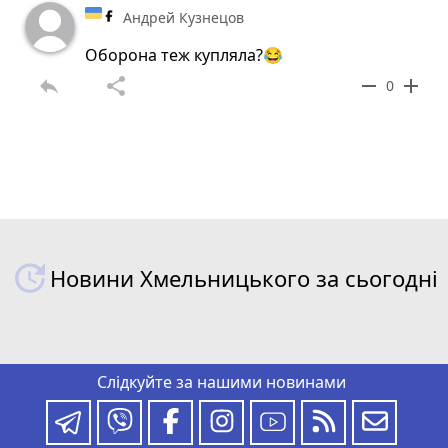
Андрей Кузнецов
Оборона теж купляла?😂
reply
share
remove
add
0
Новини Хмельницького за сьогодні
Слідкуйте за нашими новинами