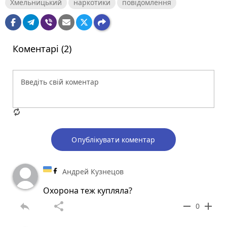
Хмельницький
наркотики
повідомлення
Коментарі (2)
Опублікувати коментар
Андрей Кузнецов
Охорона теж купляла?
reply
share
remove
add
0