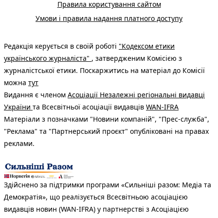
Правила користування сайтом
Умови і правила надання платного доступу
Редакція керується в своїй роботі
"Кодексом етики
українського журналіста"
, затвердженим Комісією з
журналістської етики. Поскаржитись на матеріал до Комісії
можна
тут
Видання є членом
Асоціації Незалежні регіональні видавці
України
та Всесвітньої асоціації видавців
WAN-IFRA
Матеріали з позначками "Новини компаній", "Прес-служба",
"Реклама" та "Партнерський проєкт" опубліковані на правах
реклами.
Здійснено за підтримки програми «Сильніші разом: Медіа та
Демократія», що реалізується Всесвітньою асоціацією
видавців новин (WAN-IFRA) у партнерстві з Асоціацією