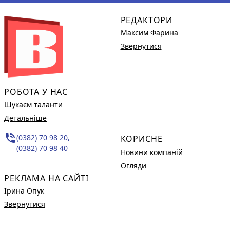
РЕДАКТОРИ
Максим Фарина
Звернутися
РОБОТА У НАС
Шукаєм таланти
Детальніше
phone_in_talk
(0382) 70 98 20,
КОРИСНЕ
(0382) 70 98 40
Новини компаній
Огляди
РЕКЛАМА НА САЙТІ
Ірина Опук
Звернутися