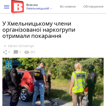
Всім.юа
Всі новини
Обговорення
Хмельницький
У Хмельницькому члени
організованої наркогрупи
отримали покарання
Євген Остапчук
chat_bubble
share
visibility
0
2
262