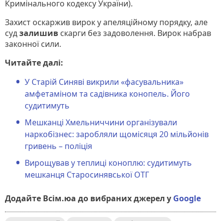
Кримінального кодексу України).
Захист оскаржив вирок у апеляційному порядку, але
суд
залишив
скарги без задоволення. Вирок набрав
законної сили.
Читайте далі:
У Старій Синяві викрили «фасувальника»
амфетаміном та садівника конопель. Його
судитимуть
Мешканці Хмельниччини організували
наркобізнес: заробляли щомісяця 20 мільйонів
гривень – поліція
Вирощував у теплиці коноплю: судитимуть
мешканця Старосинявської ОТГ
Додайте Всім.юа до вибраних джерел у
Google