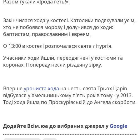
Разом гукали «Ірода геть!».
Закінчилася хода у костелі. Католики подякували усім,
хто не побоявся морозу і долучився до ходи:
баптистам, православним і євреям.
О 13:00 в костелі розпочалася свята літургія.
Учасники ходи йшли, переодягнені у костюми та
коронах. Попереду несли різдвяну зірку.
Вперше
урочиста хода
на честь свята Трьох Царів
відбулася у Хмельницькому п'ять років тому - у 2013.
Тоді хода йшла по Проскурівській до Ангела скорботи.
Додайте Всім.юа до вибраних джерел у
Google