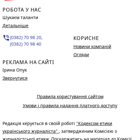
РОБОТА У НАС
Шукаєм таланти
Детальніше
phone_in_talk
(0382) 70 98 20,
КОРИСНЕ
(0382) 70 98 40
Новини компаній
Огляди
РЕКЛАМА НА САЙТІ
Ірина Опук
Звернутися
Правила користування сайтом
Умови і правила надання платного доступу
Редакція керується в своїй роботі
"Кодексом етики
українського журналіста"
, затвердженим Комісією з
журналістської етики. Поскаржитись на матеріал до Комісії