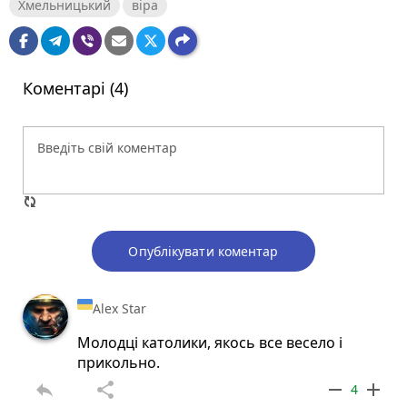
Хмельницький
віра
Коментарі (4)
Опублікувати коментар
Alex Star
Молодці католики, якось все весело і
прикольно.
reply
share
remove
add
4