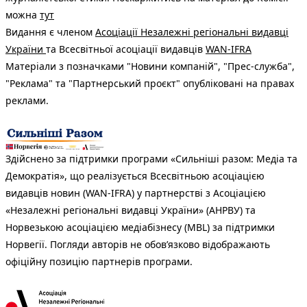
можна
тут
Видання є членом
Асоціації Незалежні регіональні видавці
України
та Всесвітньої асоціації видавців
WAN-IFRA
Матеріали з позначками "Новини компаній", "Прес-служба",
"Реклама" та "Партнерський проєкт" опубліковані на правах
реклами.
Здійснено за підтримки програми «Сильніші разом: Медіа та
Демократія», що реалізується Всесвітньою асоціацією
видавців новин (WAN-IFRA) у партнерстві з Асоціацією
«Незалежні регіональні видавці України» (АНРВУ) та
Норвезькою асоціацією медіабізнесу (MBL) за підтримки
Норвегії. Погляди авторів не обов’язково відображають
офіційну позицію партнерів програми.