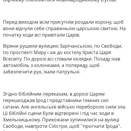
Перед виходом всім присутнім роздали корону, щоб
вони відчули себе справжньою царською свитою. На
початку ходи всі привітали Царів.
Віряни рушили вулицею Зарічанською, по Свободи,
по проспекті Миру і аж до костелу Христа Царя
Всесвіту. По дорозі всі співали колядки. Позаду їхав
автомобіль з колонками, а попереду, щоб
забезпечити рух, їхали патрульні.
Згідно біблійним переказам, в дорозі Царям
перешкоджав Ірод і представники темних сил
сатани. Але ангельське військо перебороло сили зла.
Ці біблійні сцени були відтворені і під час ходи в
Хмельницькому. Прихожани зупинилися на вулиці
Свободи, навпроти Сілістри, щоб "прогнати Ірода".