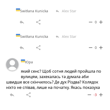
Switłana Kunicka
Alex Star
reply
reply
share
remove
add
0
Switłana Kunicka
Alex Star
reply
reply
share
remove
add
0
Юра
який сенс? Щоб сотня людей пройшла по
вулицям, захекалась та думала аби
швидше все скінчилось? Де дух Різдва? Колядок
ніхто не співав, лише на початку. Якась показуха
reply
share
remove
add
-3