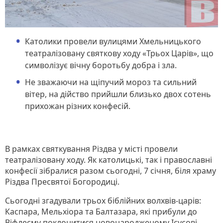
Католики провели вулицями Хмельницького
театралізовану святкову ходу «Трьох Царів», що
символізує вічну боротьбу добра і зла.
Не зважаючи на щіпучий мороз та сильний
вітер, на дійство прийшли близько двох сотень
прихожан різних конфесій.
В рамках святкування Різдва у місті провели
театралізовану ходу. Як католицькі, так і православні
конфесії зібралися разом сьогодні, 7 січня, біля храму
Різдва Пресвятої Богородиці.
Сьогодні згадували трьох біблійних волхвів-царів:
Каспара, Мельхіора та Балтазара, які прибули до
Віфлеєму поклонитися новонародженому Ісусові.