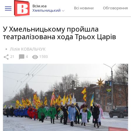
Всім.юа
Всі новини
Обговорення
Хмельницький
У Хмельницькому пройшла
театралізована хода Трьох Царів
Лілія КОВАЛЬЧУК
chat_bubble
share
visibility
21
4
1593