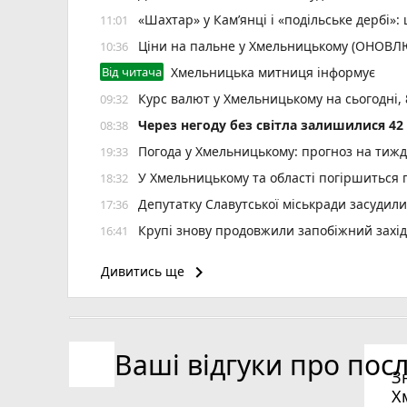
«Шахтар» у Камʼянці і «подільське дербі»
11:01
Ціни на пальне у Хмельницькому (ОНОВ
10:36
Від читача
Хмельницька митниця інформує
Курс валют у Хмельницькому на сьогодні,
09:32
Через негоду без світла залишилися 4
08:38
Погода у Хмельницькому: прогноз на тиж
19:33
У Хмельницькому та області погіршиться п
18:32
Депутатку Славутської міськради засудил
17:36
Крупі знову продовжили запобіжний захід
16:41
«Далі буде»: український центр далекобій
15:44
keyboard_arrow_right
Дивитись ще
реклама)
12 тролейбусів змінять маршрут 8 серпня
15:28
Ректора ХНУ призначили на новий термін
14:57
Ваші відгуки про пос
Частина Виставки майже добу буде без во
14:19
З
Х