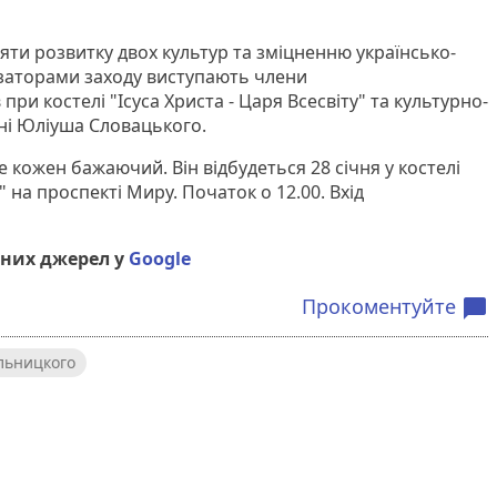
ти розвитку двох культур та зміцненню українсько-
ізаторами заходу виступають члени
при костелі "Ісуса Христа - Царя Всесвіту" та культурно-
ні Юліуша Словацького.
 кожен бажаючий. Він відбудеться 28 січня у костелі
у" на проспекті Миру. Початок о 12.00. Вхід
них джерел у
Google
Прокоментуйте
chat_bubble
льницкого