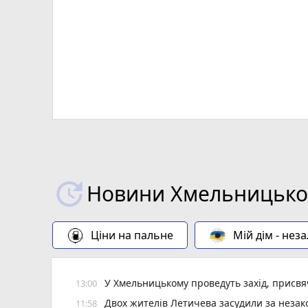
Новини Хмельницьког
Ціни на пальне
Мій дім - нез
У Хмельницькому проведуть захід, присвяч
13:00
Двох жителів Летичева засудили за неза
11:58