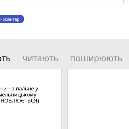
 коментар
ють
читають
поширюють
іни на пальне у
мельницькому
ОНОВЛЮЄТЬСЯ)