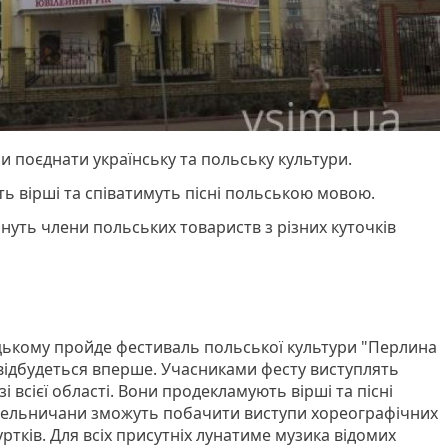
би поєднати українську та польську культури.
ь вірші та співатимуть пісні польською мовою.
нуть члени польських товариств з різних куточків
цькому пройде фестиваль польської культури "Перлина
ті відбудеться вперше. Учасниками фесту виступлять
 всієї області. Вони продекламують вірші та пісні
ельничани зможуть побачити виступи хореографічних
уртків. Для всіх присутніх лунатиме музика відомих