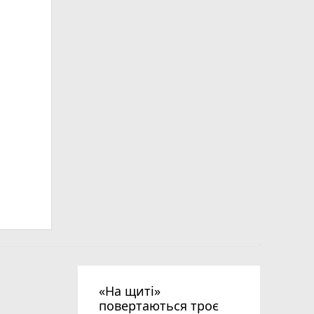
ьна
«На щиті»
повертаються троє