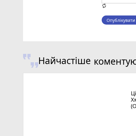
Опублікувати
Найчастіше
коменту
Ц
Х
(