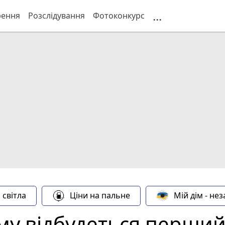
...
рення
Розслідування
Фотоконкурс
 світла
Ціни на пальне
Мій дім - не
у відбудеться перший