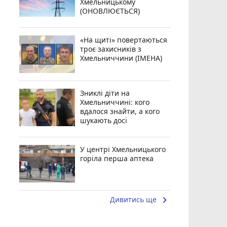
Хмельницькому
(ОНОВЛЮЄТЬСЯ)
«На щиті» повертаються
троє захисників з
Хмельниччини (ІМЕНА)
Зниклі діти на
Хмельниччині: кого
вдалося знайти, а кого
шукають досі
У центрі Хмельницького
горіла перша аптека
keyboard_arrow_right
Дивитись ще