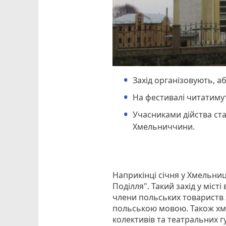
Захід організовують, а
На фестивалі читатимут
Учасниками дійства ста
Хмельниччини.
Наприкінці січня у Хмельни
Поділля". Такий захід у міс
члени польських товариств зі
польською мовою. Також хм
колективів та театральних г