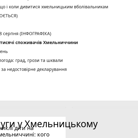
: що і коли дивитися хмельницьким вболівальникам
ЛЮЄТЬСЯ)
 8 серпня (ІНФОГРАФІКА)
2 тисячі споживачів Хмельниччини
день
огода: град, грози та шквали
и за недостовірне декларування
них дронів анонсував продовження ударів по цілях у РФ (соціал
, ще три скасують
луги у Хмельницькому
ди
никлі діти на
мельниччині: кого