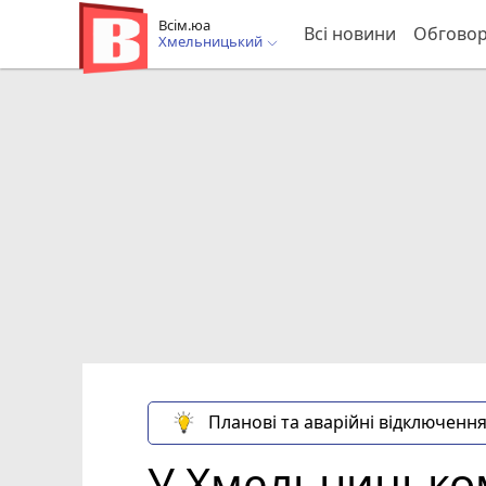
Всім.юа
Всі новини
Обгово
Хмельницький
Планові та аварійні відключення
У Хмельницьком