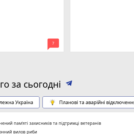
mode_comment
7
о за сьогодні
алежна Україна
Планові та аварійні відключенн
ений пам’яті захисників та підтримці ветеранів
конний вилов риби