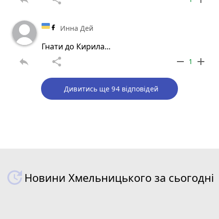
Инна Дей
Гнати до Кирила...
reply
share
remove
add
1
Дивитись ще 94 відповідей
Новини Хмельницького за сьогодні