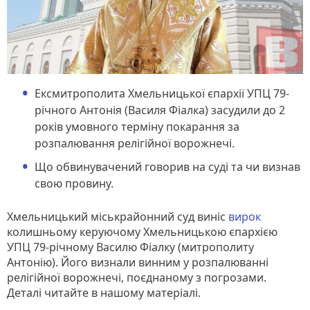
Ексмитрополита Хмельницької єпархії УПЦ 79-
річного Антонія (Василя Фіалка) засудили до 2
років умовного терміну покарання за
розпалювання релігійної ворожнечі.
Що обвинувачений говорив на суді та чи визнав
свою провину.
Хмельницький міськрайонний суд виніс
вирок
колишньому керуючому Хмельницькою єпархією
УПЦ 79-річному Василю Фіалку (митрополиту
Антонію). Його визнали винним у розпалюванні
релігійної ворожнечі, поєднаному з погрозами.
Деталі читайте в нашому матеріалі.