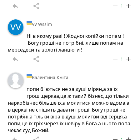
reply
share
remove
add
1
VV Wssim
Ні в якому разі ! Жодної копійки попам !
Богу гроші не потрібні, лише попам на
мерседеси та золоті ланцюги !
reply
share
remove
add
1
Валентина Кміта
попи б"ються не за душі мірян,а за їх
гроші.церква,це ж такий бізнес,що тільки
наркобізнес більше їх.а молитися можно вдома,а
в церкві не спішить давати гроші. Богу гроші не
потрібні,а тільки віра в душі,молитви від серця.а
попи,це їх гріх через їх невіру в Бога.а цього попа
чекає суд Божий.
reply
share
remove
add
1