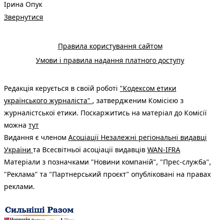
Ірина Опук
Звернутися
Правила користування сайтом
Умови і правила надання платного доступу
Редакція керується в своїй роботі
"Кодексом етики
українського журналіста"
, затвердженим Комісією з
журналістської етики. Поскаржитись на матеріал до Комісії
можна
тут
Видання є членом
Асоціації Незалежні регіональні видавці
України
та Всесвітньої асоціації видавців
WAN-IFRA
Матеріали з позначками "Новини компаній", "Прес-служба",
"Реклама" та "Партнерський проєкт" опубліковані на правах
реклами.