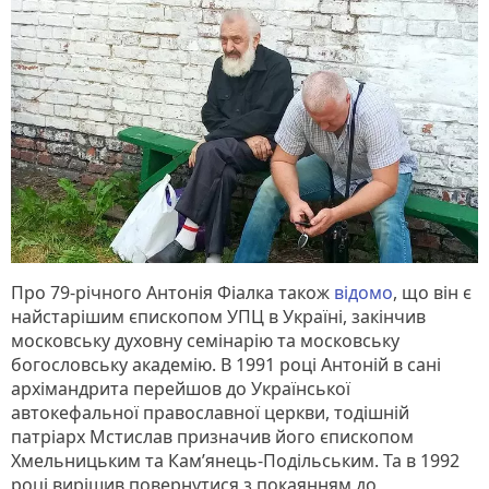
Про 79-річного Антонія Фіалка також
відомо
, що він є
найстарішим єпископом УПЦ в Україні, закінчив
московську духовну семінарію та московську
богословську академію. В 1991 році Антоній в сані
архімандрита перейшов до Української
автокефальної православної церкви, тодішній
патріарх Мстислав призначив його єпископом
Хмельницьким та Кам’янець-Подільським. Та в 1992
році вирішив повернутися з покаянням до