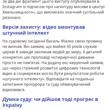
За два дні фрагмент цього виступу опублікували в
Instagram із підписом про «агентуру москви в центрі
Хмельницького», що викликало значний суспільний
резонанс.
Версія захисту: відео змонтував
штучний інтелект
На судовому засіданні Василь Фіалко свою провину
не визнав. Він заявив, що майже 50 років служив
церкві й завжди закликав людей до миру. А деталей
конкретно цієї проповіді чотирирічної давнини
просто не пам’ятає. На додачу екс-керуючий заявив,
що через стрімкий розвиток цифрових технологій
відео в соцмережах могло бути результатом роботи
«штучного інтелекту». Відповідати на подальші
запитання прокурора та суду обвинувачений
відмовився.
Думка суду: чи дійшов тоді прогрес в
Україну