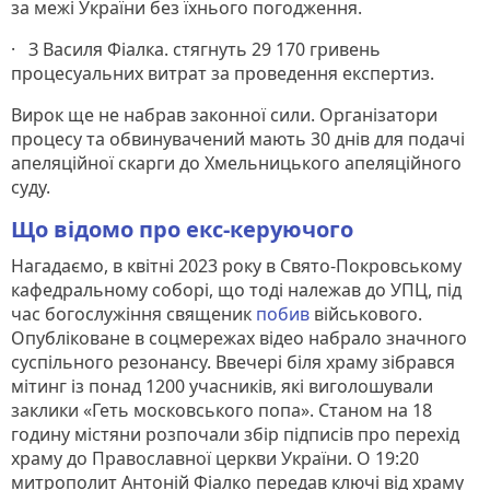
за межі України без їхнього погодження.
· З Василя Фіалка. стягнуть 29 170 гривень
процесуальних витрат за проведення експертиз.
Вирок ще не набрав законної сили. Організатори
процесу та обвинувачений мають 30 днів для подачі
апеляційної скарги до Хмельницького апеляційного
суду.
Що відомо про екс-керуючого
Нагадаємо, в квітні 2023 року в Свято-Покровському
кафедральному соборі, що тоді належав до УПЦ, під
час богослужіння священик
побив
військового.
Опубліковане в соцмережах відео набрало значного
суспільного резонансу. Ввечері біля храму зібрався
мітинг із понад 1200 учасників, які виголошували
заклики «Геть московського попа». Станом на 18
годину містяни розпочали збір підписів про перехід
храму до Православної церкви України. О 19:20
митрополит Антоній Фіалко передав ключі від храму