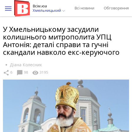
Всім.юа
Всі новини
Обговорення
Хмельницький
У Хмельницькому засудили
колишнього митрополита УПЦ
Антонія: деталі справи та гучні
скандали навколо екс-керуючого
Діана Колесник
chat_bubble
share
visibility
6
98
3195