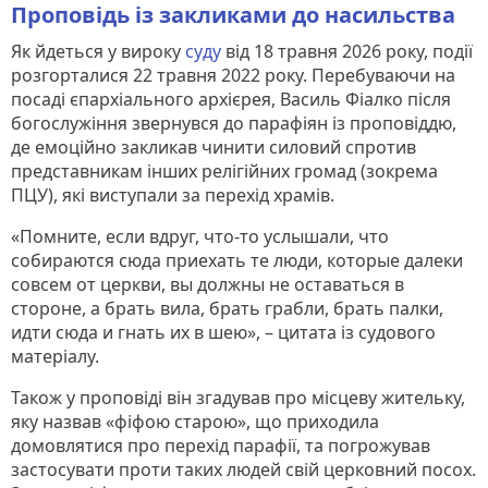
Проповідь із закликами до насильства
Як йдеться у вироку
суду
від 18 травня 2026 року, події
розгорталися 22 травня 2022 року. Перебуваючи на
посаді єпархіального архієрея, Василь Фіалко після
богослужіння звернувся до парафіян із проповіддю,
де емоційно закликав чинити силовий спротив
представникам інших релігійних громад (зокрема
ПЦУ), які виступали за перехід храмів.
«Помните, если вдруг, что-то услышали, что
собираются сюда приехать те люди, которые далеки
совсем от церкви, вы должны не оставаться в
стороне, а брать вила, брать грабли, брать палки,
идти сюда и гнать их в шею», – цитата із судового
матеріалу.
Також у проповіді він згадував про місцеву жительку,
яку назвав «фіфою старою», що приходила
домовлятися про перехід парафії, та погрожував
застосувати проти таких людей свій церковний посох.