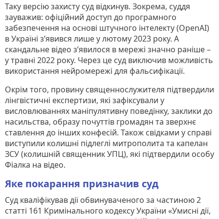
Таку версію захисту суд відкинув. Зокрема, суддя
зауважив: офіційний доступ до програмного
забезпечення на основі штучного інтелекту (OpenAI)
в Україні з’явився лише у лютому 2023 року. А
скандальне відео з’явилося в мережі значно раніше –
у травні 2022 року. Через це суд виключив можливість
використання нейромережі для фальсифікації.
Окрім того, провину священнослужителя підтвердили
лінгвістичні експертизи, які зафіксували у
висловлюваннях маніпулятивну поведінку, заклики до
насильства, образу почуттів громадян та зверхнє
ставлення до інших конфесій. Також свідками у справі
виступили колишні підлеглі митрополита та капелан
ЗСУ (колишній священник УПЦ), які підтвердили особу
Фіалка на відео.
Яке покарання призначив суд
Суд кваліфікував дії обвинуваченого за частиною 2
статті 161 Кримінального кодексу України «Умисні дії,