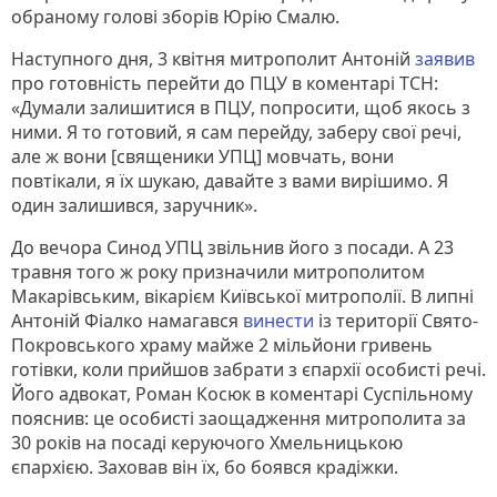
обраному голові зборів Юрію Смалю.
Наступного дня, 3 квітня митрополит Антоній
заявив
про готовність перейти до ПЦУ в коментарі ТСН:
«Думали залишитися в ПЦУ, попросити, щоб якось з
ними. Я то готовий, я сам перейду, заберу свої речі,
але ж вони [священики УПЦ] мовчать, вони
повтікали, я їх шукаю, давайте з вами вирішимо. Я
один залишився, заручник».
До вечора Синод УПЦ звільнив його з посади. А 23
травня того ж року призначили митрополитом
Макарівським, вікарієм Київської митрополії. В липні
Антоній Фіалко намагався
винести
із території Свято-
Покровського храму майже 2 мільйони гривень
готівки, коли прийшов забрати з єпархії особисті речі.
Його адвокат, Роман Косюк в коментарі Суспільному
пояснив: це особисті заощадження митрополита за
30 років на посаді керуючого Хмельницькою
єпархією. Заховав він їх, бо боявся крадіжки.