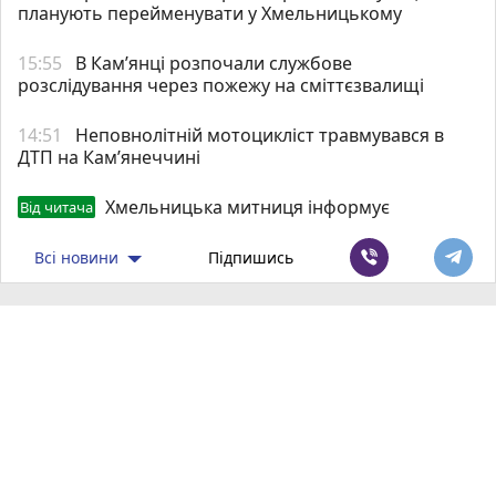
планують перейменувати у Хмельницькому
15:55
В Кам’янці розпочали службове
розслідування через пожежу на сміттєзвалищі
14:51
Неповнолітній мотоцикліст травмувався в
ДТП на Кам’янеччині
Хмельницька митниця інформує
Від читача
Всі новини
Підпишись