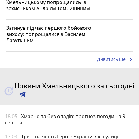
Хмельницькому попрощались із
захисником Андрієм Томчишиним
Загинув під час першого бойового
виходу: попрощалися з Василем
Лазуткіним
keyboard_arrow_right
Дивитись ще
Новини Хмельницького за сьогодні
18:05
Хмарно та без опадів: прогноз погоди на 9
серпня
17:03
Три – на честь Героїв України: які вулиці