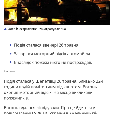
Фото ілюстративне - zakarpattya.net.ua
Подія сталася ввечері 26 травня.
Загорівся моторний відсік автомобіля.
Внаслідок пожежі ніхто не постраждав.
Подія сталася у Шепетівці 26 травня. Близько 22-ї
години водій помітив дим під капотом. Вогонь
охопив моторний відсік. На місце викликали
пожежників.
Вогонь вдалося ліквідували. Про це йдеться у
повідомленні ГУ ДСНС України в Хмельницькій