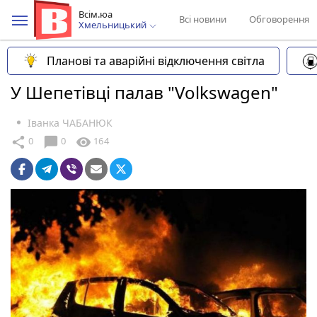
Всім.юа
Всі новини
Обговорення
Хмельницький
Планові та аварійні відключення світла
У Шепетівці палав "Volkswagen"
Іванка ЧАБАНЮК
chat_bubble
share
visibility
0
0
164