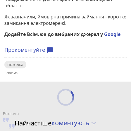
області.
Як зазначили, ймовірна причина займання - коротке
замикання електромережі.
Додайте Всім.юа до вибраних джерел у
Google
Прокоментуйте
chat_bubble
пожежа
коментують
Найчастіше