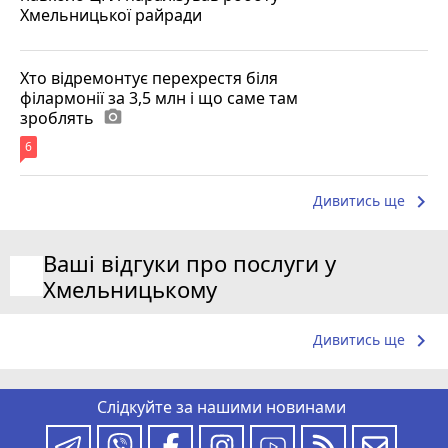
Хмельницької райради
Хто відремонтує перехрестя біля
філармонії за 3,5 млн і що саме там
зроблять
photo_camera
6
keyboard_arrow_right
Дивитись ще
Ваші відгуки про послуги у
Хмельницькому
keyboard_arrow_right
Дивитись ще
Слідкуйте за нашими новинами