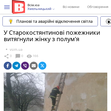
Всім.юа
Всі новини
Обговорення
Хмельницький
Планові та аварійні відключення світла
У Старокостянтинові пожежники
витягнули жінку з полум'я
vsim.ua
chat_bubble
share
visibility
0
0
166