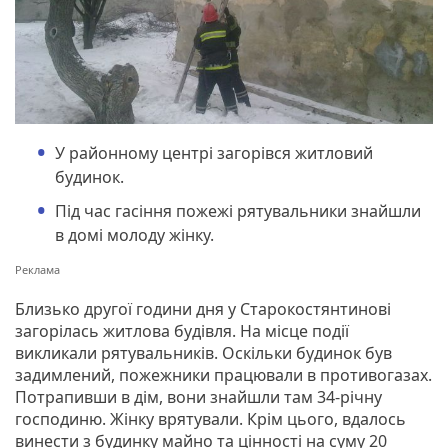
У районному центрі загорівся житловий
будинок.
Під час гасіння пожежі рятувальники знайшли
в домі молоду жінку.
Близько другої години дня у Старокостянтинові
загорілась житлова будівля. На місце події
викликали рятувальників. Оскільки будинок був
задимлений, пожежники працювали в противогазах.
Потрапивши в дім, вони знайшли там 34-річну
господиню. Жінку врятували. Крім цього, вдалось
винести з будинку майно та цінності на суму 20