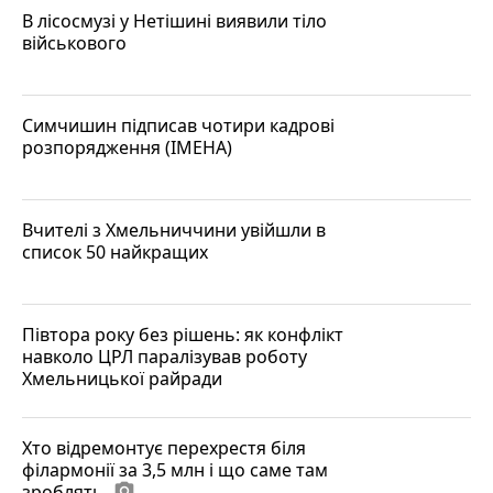
В лісосмузі у Нетішині виявили тіло
військового
Симчишин підписав чотири кадрові
розпорядження (ІМЕНА)
Вчителі з Хмельниччини увійшли в
список 50 найкращих
Півтора року без рішень: як конфлікт
навколо ЦРЛ паралізував роботу
Хмельницької райради
Хто відремонтує перехрестя біля
філармонії за 3,5 млн і що саме там
зроблять
photo_camera