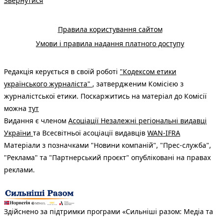
Звернутися
Правила користування сайтом
Умови і правила надання платного доступу
Редакція керується в своїй роботі
"Кодексом етики
українського журналіста"
, затвердженим Комісією з
журналістської етики. Поскаржитись на матеріал до Комісії
можна
тут
Видання є членом
Асоціації Незалежні регіональні видавці
України
та Всесвітньої асоціації видавців
WAN-IFRA
Матеріали з позначками "Новини компаній", "Прес-служба",
"Реклама" та "Партнерський проєкт" опубліковані на правах
реклами.
Здійснено за підтримки програми «Сильніші разом: Медіа та