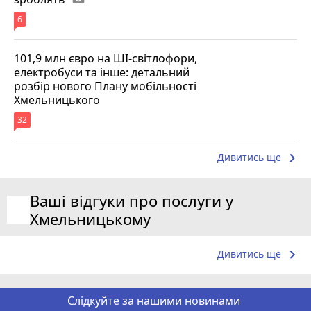
6
101,9 млн євро на ШІ-світлофори,
електробуси та інше: детальний
розбір нового Плану мобільності
Хмельницького
32
keyboard_arrow_right
Дивитись ще
Ваші відгуки про послуги у
Хмельницькому
keyboard_arrow_right
Дивитись ще
Слідкуйте за нашими новинами