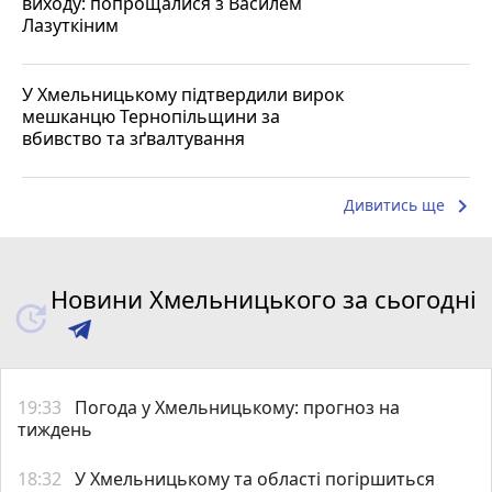
виходу: попрощалися з Василем
Лазуткіним
У Хмельницькому підтвердили вирок
мешканцю Тернопільщини за
вбивство та зґвалтування
keyboard_arrow_right
Дивитись ще
Новини Хмельницького за сьогодні
19:33
Погода у Хмельницькому: прогноз на
тиждень
18:32
У Хмельницькому та області погіршиться