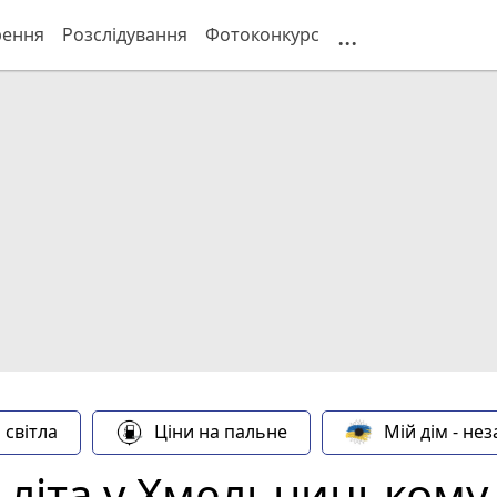
...
рення
Розслідування
Фотоконкурс
 світла
Ціни на пальне
Мій дім - не
ь літа у Хмельницькому