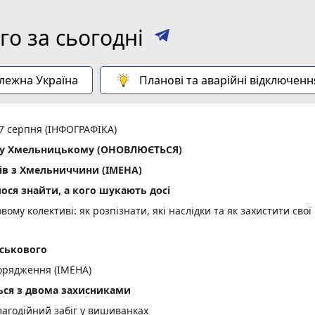
о за сьогодні
алежна Україна
Планові та аварійні відключенн
 7 серпня (ІНФОГРАФІКА)
ла у Хмельницькому (ОНОВЛЮЄТЬСЯ)
ів з Хмельниччини (ІМЕНА)
лося знайти, а кого шукають досі
вому колективі: як розпізнати, які наслідки та як захистити свої
йськового
орядження (ІМЕНА)
ся з двома захисниками
лагодійний забіг у вишиванках