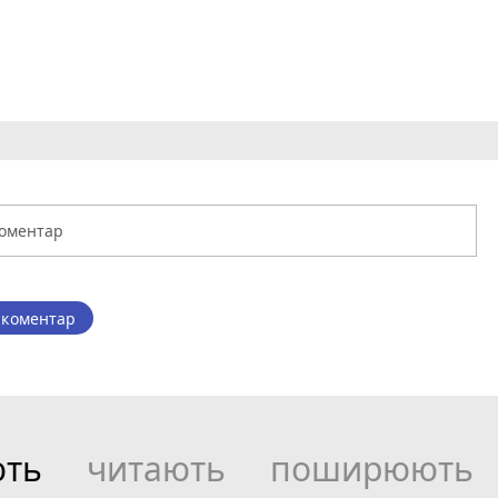
 коментар
ють
читають
поширюють