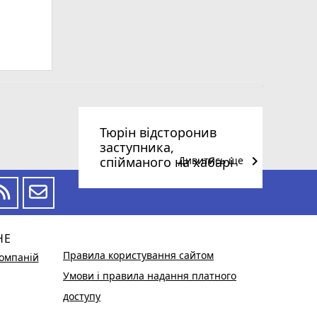
Тюрін відсторонив
заступника,
keyboard_arrow_right
спійманого на хабарі
Дивитись ще
НЕ
Правила користування сайтом
омпаній
Умови і правила надання платного
доступу