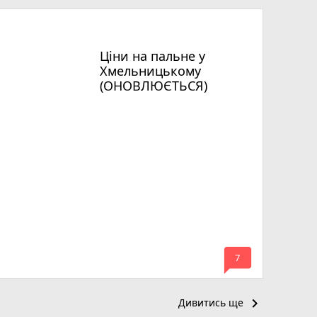
Ціни на пальне у
Хмельницькому
(ОНОВЛЮЄТЬСЯ)
mode_comment
7
keyboard_arrow_right
Дивитись ще