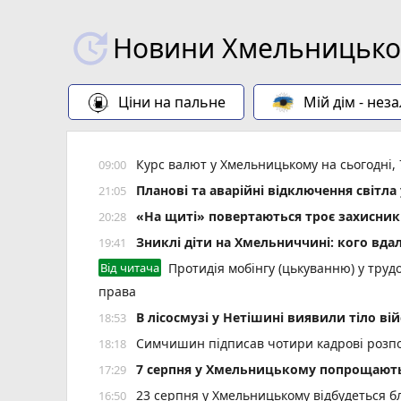
Новини Хмельницьког
Ціни на пальне
Мій дім - нез
Курс валют у Хмельницькому на сьогодні,
09:00
Планові та аварійні відключення світ
21:05
«На щиті» повертаються троє захисник
20:28
Зниклі діти на Хмельниччині: кого вда
19:41
Від читача
Протидія мобінгу (цькуванню) у трудо
права
В лісосмузі у Нетішині виявили тіло ві
18:53
Симчишин підписав чотири кадрові розп
18:18
7 серпня у Хмельницькому попрощають
17:29
23 серпня у Хмельницькому відбудеться б
16:50