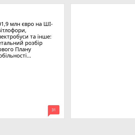
01,9 млн євро на ШІ-
вітлофори,
лектробуси та інше:
етальний розбір
ового Плану
обільності
мельницького
mode_comment
31