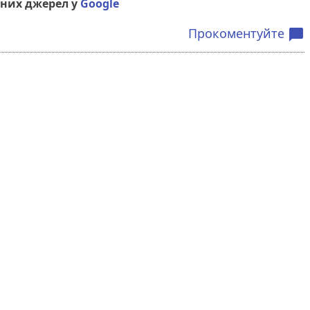
них джерел у
Google
Прокоментуйте
chat_bubble