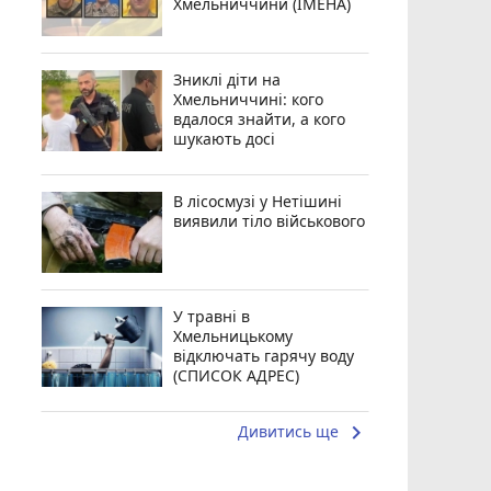
Хмельниччини (ІМЕНА)
Зниклі діти на
Хмельниччині: кого
вдалося знайти, а кого
шукають досі
В лісосмузі у Нетішині
виявили тіло військового
У травні в
Хмельницькому
відключать гарячу воду
(СПИСОК АДРЕС)
keyboard_arrow_right
Дивитись ще