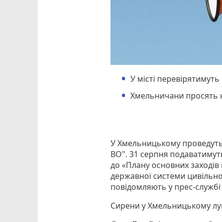
У місті перевірятимут
Хмельничани просять н
У Хмельницькому проведуть
ВО". 31 серпня подаватимуть
до «Плану основних заходів 
державної системи цивільног
повідомляють у прес-службі
Сирени у Хмельницькому луна