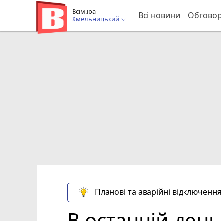
Всім.юа
Всі новини
Обгово
Хмельницький
Планові та аварійні відключення
В останній ден