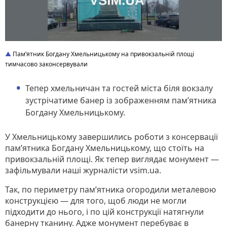
Пам’ятник Богдану Хмельницькому на привокзальній площі
тимчасово законсервували
Тепер хмельничан та гостей міста біля вокзалу
зустрічатиме банер із зображенням памʼятника
Богдану Хмельницькому.
У Хмельницькому завершились роботи з консервації
пам’ятника Богдану Хмельницькому, що стоїть на
привокзальній площі. Як тепер виглядає монумент —
зафільмували наші журналісти vsim.ua.
Так, по периметру памʼятника огородили металевою
конструкцією — для того, щоб люди не могли
підходити до нього, і по цій конструкції натягнули
банерну тканину. Адже монумент перебуває в