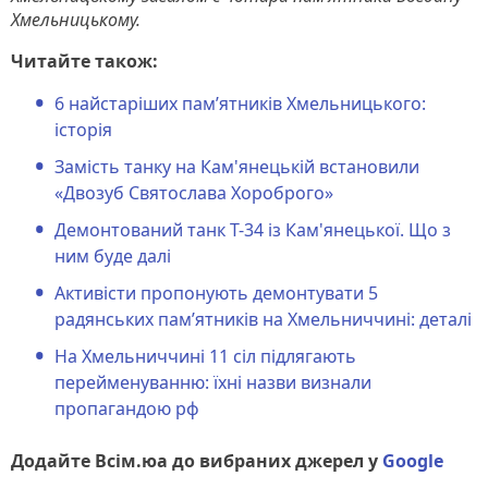
Хмельницькому.
Читайте також:
6 найстаріших пам’ятників Хмельницького:
історія
Замість танку на Кам'янецькій встановили
«Двозуб Святослава Хороброго»
Демонтований танк Т-34 із Кам'янецької. Що з
ним буде далі
Активісти пропонують демонтувати 5
радянських пам’ятників на Хмельниччині: деталі
На Хмельниччині 11 сіл підлягають
перейменуванню: їхні назви визнали
пропагандою рф
Додайте Всім.юа до вибраних джерел у
Google