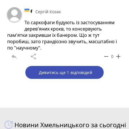
Сергій Козак
То саркофаги будують із застосуванням
дерев'яних крокв, то консервують
пам'ятки закривши їх банером. Що ж тут
поробиш, зато грандіозно звучить, масштабно і
по "научному".
reply
share
remove
add
0
Дивитись ще 1 відповідей
Новини Хмельницького за сьогодні