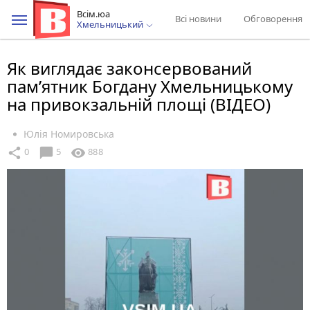
Всім.юа
Всі новини
Обговорення
Хмельницький
Як виглядає законсервований
пам’ятник Богдану Хмельницькому
на привокзальній площі (ВІДЕО)
Юлія Номировська
chat_bubble
share
visibility
0
5
888