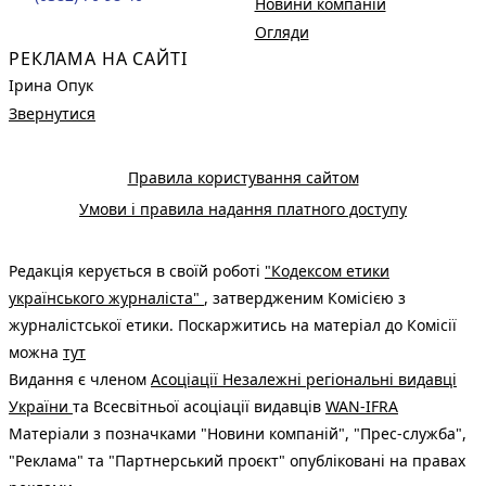
Новини компаній
Огляди
РЕКЛАМА НА САЙТІ
Ірина Опук
Звернутися
Правила користування сайтом
Умови і правила надання платного доступу
Редакція керується в своїй роботі
"Кодексом етики
українського журналіста"
, затвердженим Комісією з
журналістської етики. Поскаржитись на матеріал до Комісії
можна
тут
Видання є членом
Асоціації Незалежні регіональні видавці
України
та Всесвітньої асоціації видавців
WAN-IFRA
Матеріали з позначками "Новини компаній", "Прес-служба",
"Реклама" та "Партнерський проєкт" опубліковані на правах