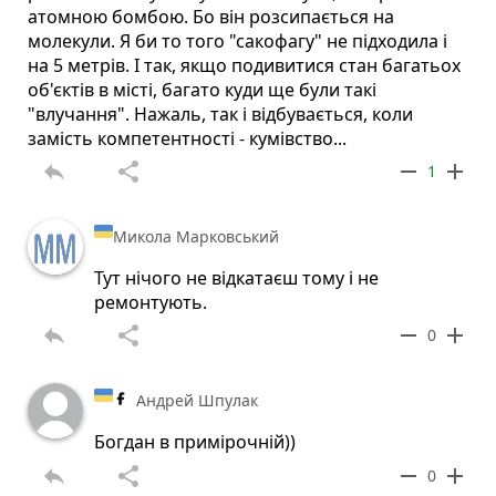
атомною бомбою. Бо він розсипається на
молекули. Я би то того "сакофагу" не підходила і
на 5 метрів. І так, якщо подивитися стан багатьох
об'єктів в місті, багато куди ще були такі
"влучання". Нажаль, так і відбувається, коли
замість компетентності - кумівство...
reply
share
remove
add
1
Микола Марковський
Тут нічого не відкатаєш тому і не
ремонтують.
reply
share
remove
add
0
Андрей Шпулак
Богдан в примірочній))
reply
share
remove
add
0