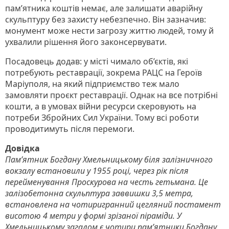
пам’ятника коштів немає, але залишати аварійну
скульптуру без захисту небезпечно. Він зазначив:
монумент може нести загрозу життю людей, тому й
ухвалили рішення його законсервувати.
Посадовець додав: у місті чимало об’єктів, які
потребують реставрації, зокрема РАЦС на Героїв
Маріуполя, на який підприємство теж мало
замовляти проєкт реставрації. Однак на все потрібні
кошти, а в умовах війни ресурси скеровують на
потреби Збройних Сил України. Тому всі роботи
проводитимуть після перемоги.
Довідка
Пам’ятник Богдану Хмельницькому біля залізничного
вокзалу встановили у 1955 році, через рік після
перейменування Проскурова на честь гетьмана. Це
залізобетонна скульптура заввишки 3,5 метра,
встановлена на чотиригранний цегляний постамент
висотою 4 метри у формі зрізаної піраміди. У
Хмельницькому загалом є чотири пам’ятники Богдану