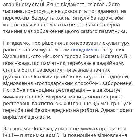
аварійному стані. Якщо відламається якась його
частина, конструкція не дозволить попаданню її на
перехожих. Зверху також натягнули банером, аби
менше опадів попадало на бетон. Сама банерна
тканина має зображення цього самого памʼятника.
Нагадаємо, про рішення законсервувати скульптуру
раніше нашим журналістам
повідомляв
заступник
Хмельницького міського голови Василь Новачок. Він
пояснював, що пам’ятник перебуває в аварійному
стані, а бетон за десятиліття зазнав значних
руйнувань. Оскільки це об’єкт культурної спадщини,
відновлення «господарським способом» заборонене.
Потрібна повноцінна реставрація — а це коштує
чималих грошей. Зокрема, мали замовити проєкт
реставрації вартістю 200 000 грн, ще 3,5 млн грн були
передбачені безпосередньо на роботи. Однак проєкт
вирішили відкласти.
За словами Новачка, у нинішніх умовах пріоритети
інші — підтримка армії. На повноцінне відновлення