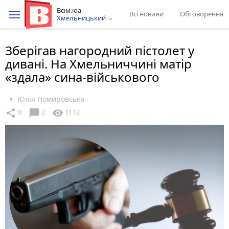
Всім.юа
Всі новини
Обговорення
Хмельницький
Зберігав нагородний пістолет у
дивані. На Хмельниччині матір
«здала» сина-військового
Юлія Номировська
chat_bubble
share
visibility
0
2
1112