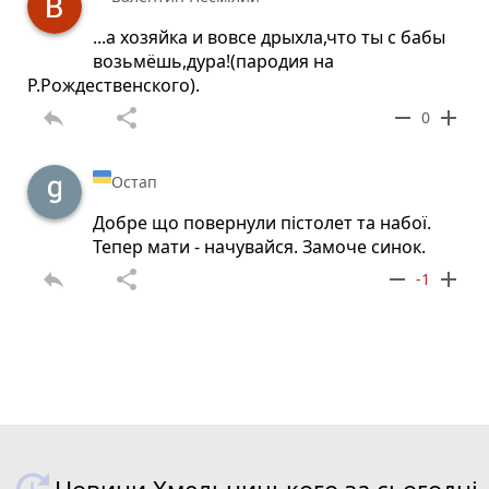
...а хозяйка и вовсе дрыхла,что ты с бабы
возьмёшь,дура!(пародия на
Р.Рождественского).
reply
share
remove
add
0
Остап
Добре що повернули пістолет та набої.
Тепер мати - начувайся. Замоче синок.
reply
share
remove
add
-1
Новини Хмельницького за сьогодні