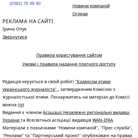
(0382) 70 98 40
Новини компаній
Огляди
РЕКЛАМА НА САЙТІ
Ірина Опук
Звернутися
Правила користування сайтом
Умови і правила надання платного доступу
Редакція керується в своїй роботі
"Кодексом етики
українського журналіста"
, затвердженим Комісією з
журналістської етики. Поскаржитись на матеріал до Комісії
можна
тут
Видання є членом
Асоціації Незалежні регіональні видавці
України
та Всесвітньої асоціації видавців
WAN-IFRA
Матеріали з позначками "Новини компаній", "Прес-служба",
"Реклама" та "Партнерський проєкт" опубліковані на правах