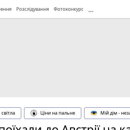
...
рення
Розслідування
Фотоконкурс
 світла
Ціни на пальне
Мій дім - не
поїхали до Австрії на к