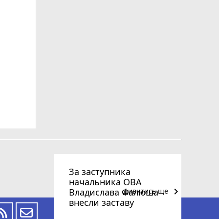
За заступника
начальника ОВА
keyboard_arrow_right
Владислава Фалюша
Дивитись ще
внесли заставу