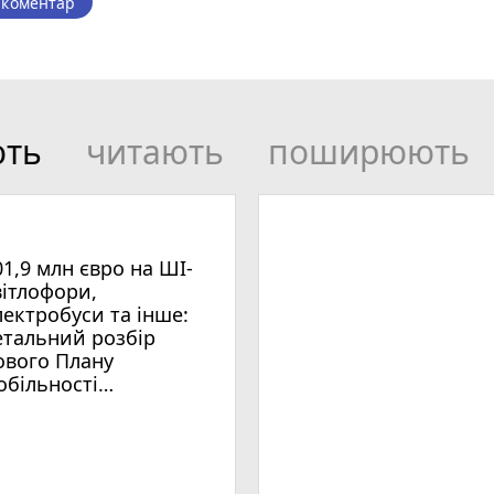
 коментар
ють
читають
поширюють
01,9 млн євро на ШІ-
вітлофори,
лектробуси та інше:
етальний розбір
ового Плану
обільності
мельницького