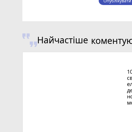
Опублікувати
Найчастіше
коменту
1
с
е
д
н
м
Х