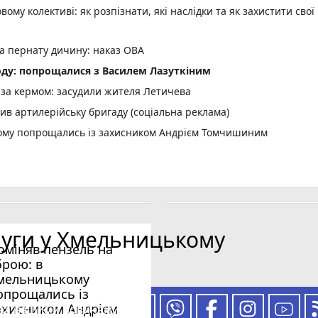
вому колективі: як розпізнати, які наслідки та як захистити свої
а пернату дичину: наказ ОВА
оду: попрощалися з Василем Лазуткіним
м за кермом: засудили жителя Летичева
ив артилерійську бригаду (соціальна реклама)
кому попрощались із захисником Андрієм Томчишиним
лава Фалюша внесли заставу
шів та коледжів Хмельниччини
бкування для 7 команд
емпературні рекорди
луги у Хмельницькому
ни: умови праці та зарплата
оміняв пензель на
ДРЕСИ)
брою: в
photo_camera
онії за 3,5 млн і що саме там зроблять
мельницькому
опрощались із
ДТП з потерпілим біля Правдівки й втік
ахисником Андрієм
 за нашими новинами
йшли порушення на 1,6 мільйона гривень