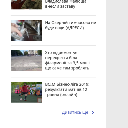
Владислава Фалюша
внесли заставу
На Озерній тимчасово не
буде води (АДРЕСИ)
Хто відремонтує
перехрестя біля
філармонії за 3,5 млн і
що саме там зроблять
ВСІМ Бізнес-ліга 2019:
результати матчів 12
травня (онлайн)
keyboard_arrow_right
Дивитись ще