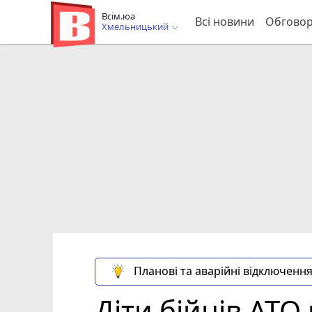
Всім.юа
Всі новини
Обгово
Хмельницький
Планові та аварійні відключення
Діти бійців АТО 