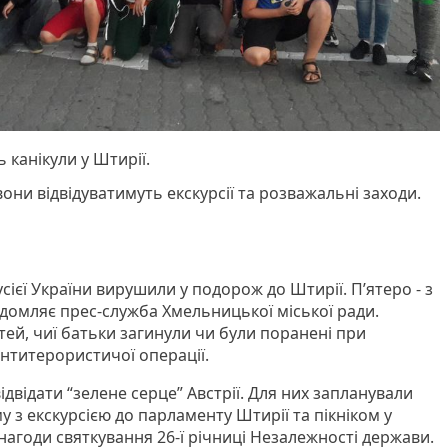
 канікули у Штирії.
они відвідуватимуть екскурсії та розважальні заходи.
 усієї України вирушили у подорож до Штирії. П’ятеро - з
домляє прес-служба Хмельницької міської ради.
ітей, чиї батьки загинули чи були поранені при
 антитерористичої операції.
відати “зелене серце” Австрії. Для них запланували
 з екскурсією до парламенту Штирії та пікніком у
з нагоди святкування 26-ї річниці Незалежності держави.