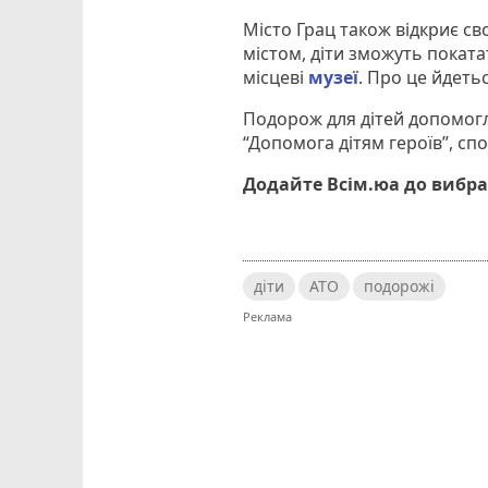
Місто Грац також відкриє сво
містом, діти зможуть поката
місцеві
музеї
. Про це йдетьс
Подорож для дітей допомогл
“Допомога дітям героїв”, спо
Додайте Всім.юа до вибра
діти
АТО
подорожі