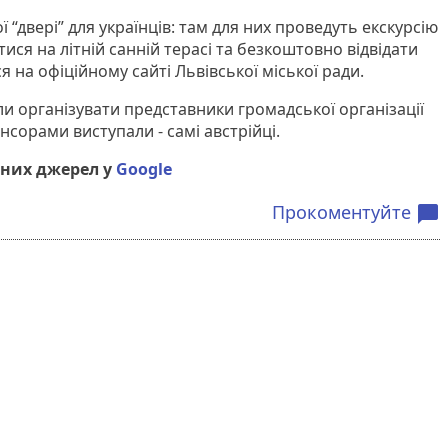
ї “двері” для українців: там для них проведуть екскурсію
тися на літній санній терасі та безкоштовно відвідати
я на офіційному сайті Львівської міської ради.
и організувати представники громадської організації
нсорами виступали - самі австрійці.
них джерел у
Google
Прокоментуйте
chat_bubble