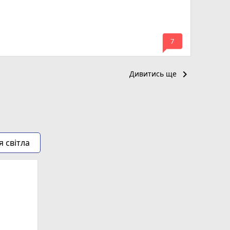
mode_comment
7
keyboard_arrow_right
Дивитись ще
я світла