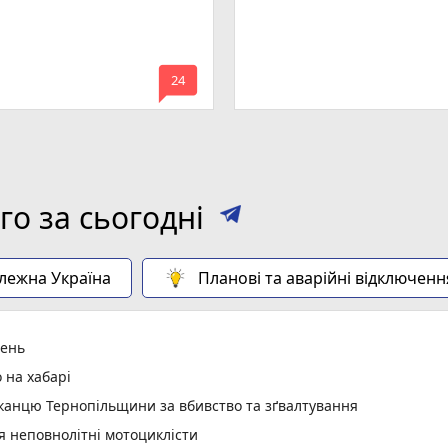
mode_comment
24
о за сьогодні
алежна Україна
Планові та аварійні відключенн
день
 на хабарі
анцю Тернопільщини за вбивство та зґвалтування
я неповнолітні мотоциклісти