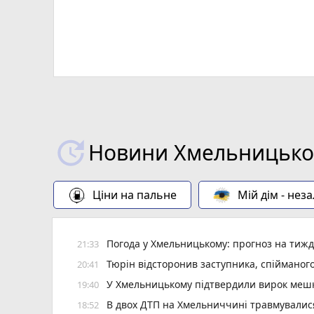
Новини Хмельницьког
Ціни на пальне
Мій дім - нез
Погода у Хмельницькому: прогноз на тиж
21:33
Тюрін відсторонив заступника, спійманого
20:41
У Хмельницькому підтвердили вирок мешк
19:40
В двох ДТП на Хмельниччині травмувалис
18:52