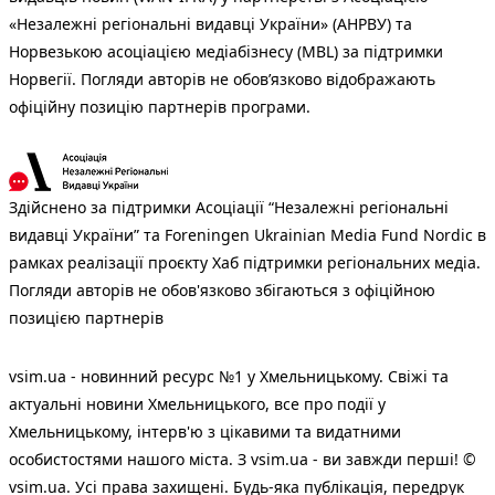
«Незалежні регіональні видавці України» (АНРВУ) та
Норвезькою асоціацією медіабізнесу (MBL) за підтримки
Норвегії. Погляди авторів не обов’язково відображають
офіційну позицію партнерів програми.
Здійснено за підтримки Асоціації “Незалежні регіональні
видавці України” та Foreningen Ukrainian Media Fund Nordic в
рамках реалізації проєкту Хаб підтримки регіональних медіа.
Погляди авторів не обов'язково збігаються з офіційною
позицією партнерів
vsim.ua - новинний ресурс №1 у Хмельницькому. Свіжі та
актуальні новини Хмельницького, все про події у
Хмельницькому, інтерв'ю з цікавими та видатними
особистостями нашого міста. З vsim.ua - ви завжди перші! ©
vsim.ua. Усі права захищені. Будь-яка публiкацiя, передрук