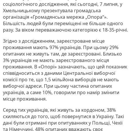
соціологічного дослідження, які сьогодні, 7 липня, у
Хмельницькому презентувала громадська
організація «Громадянська мережа „Опора“».
Більшість людей були переміщені не більше одного
разу. За віком переважаючою категорією є 18-35-річні.
Згідно з дослідженням, зареєстроване місце
проживання мають 97% українців. При цьому 29%
опитаних не живуть там, де зареєстровані. Близько
3% українців не мають зареєстрованого місця
проживання. В «Опорі» зазначають, що цей показник
співвідноситься з даними Центральної виборчої
комісії про те, що 1,5 мільйона виборців не мають
виборчої адреси. При цьому частина опитаних
українців, а саме 10%, говорили про намір змінити
місце проживання.
Серед тих українців, які живуть за кордоном, 38%
схиляються до того, щоб повернутися в Україну. Такі
дані були отримані при опитуваннях у Польщі, Чехії
та Німеччині. 48% опитаних вважають своє