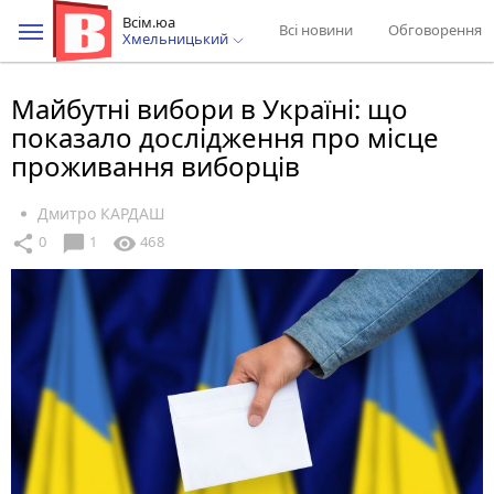
Всім.юа
Всі новини
Обговорення
Хмельницький
Майбутні вибори в Україні: що
показало дослідження про місце
проживання виборців
Дмитро КАРДАШ
chat_bubble
share
visibility
0
1
468