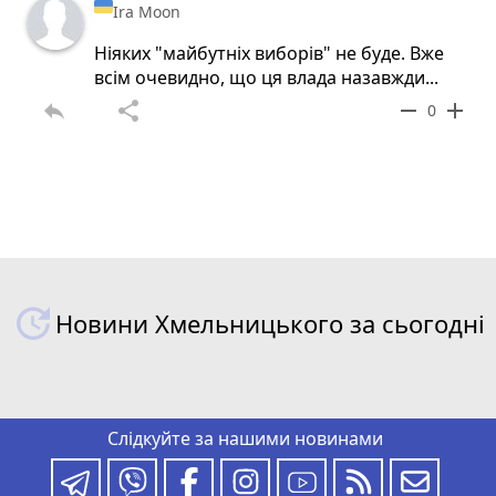
Ira Moon
Ніяких "майбутніх виборів" не буде. Вже
всім очевидно, що ця влада назавжди...
reply
share
remove
add
0
Новини Хмельницького за сьогодні
Слідкуйте за нашими новинами