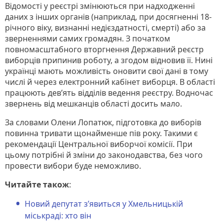
Відомості у реєстрі змінюються при надходженні
даних з інших органів (наприклад, при досягненні 18-
річного віку, визнанні недієздатності, смерті) або за
зверненнями самих громадян. З початком
повномасштабного вторгнення Державний реєстр
виборців припинив роботу, а згодом відновив її. Нині
українці мають можливість оновити свої дані в тому
числі й через електронний кабінет виборця. В області
працюють дев’ять відділів ведення реєстру. Водночас
звернень від мешканців області досить мало.
За словами Олени Лопатюк, підготовка до виборів
повинна тривати щонайменше пів року. Такими є
рекомендації Центральної виборчої комісії. При
цьому потрібні й зміни до законодавства, без чого
провести вибори буде неможливо.
Читайте також
:
Новий депутат з’явиться у Хмельницькій
міськраді: хто він