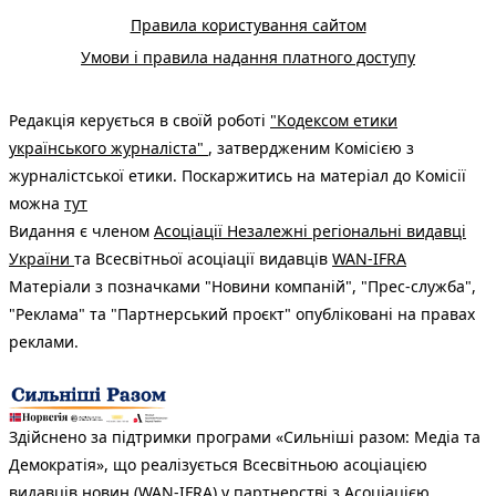
Правила користування сайтом
Умови і правила надання платного доступу
Редакція керується в своїй роботі
"Кодексом етики
українського журналіста"
, затвердженим Комісією з
журналістської етики. Поскаржитись на матеріал до Комісії
можна
тут
Видання є членом
Асоціації Незалежні регіональні видавці
України
та Всесвітньої асоціації видавців
WAN-IFRA
Матеріали з позначками "Новини компаній", "Прес-служба",
"Реклама" та "Партнерський проєкт" опубліковані на правах
реклами.
Здійснено за підтримки програми «Сильніші разом: Медіа та
Демократія», що реалізується Всесвітньою асоціацією
видавців новин (WAN-IFRA) у партнерстві з Асоціацією