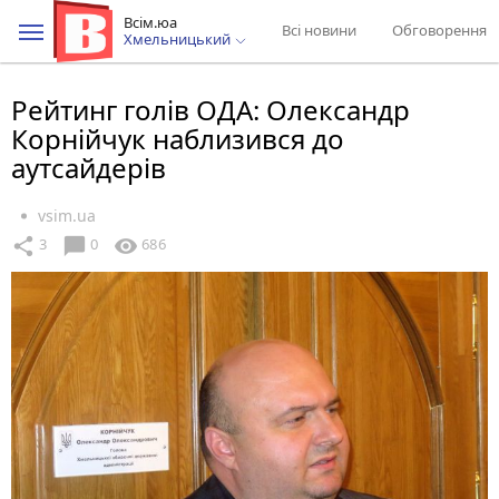
Всім.юа
Всі новини
Обговорення
Хмельницький
Рейтинг голів ОДА: Олександр
Корнійчук наблизився до
аутсайдерів
vsim.ua
chat_bubble
share
visibility
3
0
686