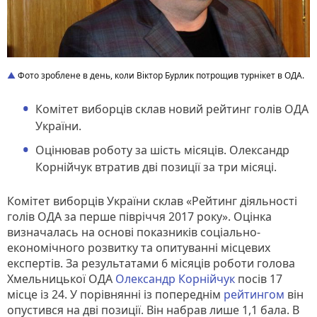
Фото зроблене в день, коли Віктор Бурлик потрощив турнікет в ОДА.
Комітет виборців склав новий рейтинг голів ОДА
України.
Оцінював роботу за шість місяців. Олександр
Корнійчук втратив дві позиції за три місяці.
Комітет виборців України склав «Рейтинг діяльності
голів ОДА за перше півріччя 2017 року». Оцінка
визначалась на основі показників соціально-
економічного розвитку та опитуванні місцевих
експертів. За результатами 6 місяців роботи голова
Хмельницької ОДА
Олександр Корнійчук
посів 17
місце із 24. У порівнянні із попереднім
рейтингом
він
опустився на дві позиції. Він набрав лише 1,1 бала. В