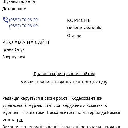
Шукаєм таланти
Детальніше
phone_in_talk
(0382) 70 98 20,
КОРИСНЕ
(0382) 70 98 40
Новини компаній
Огляди
РЕКЛАМА НА САЙТІ
Ірина Опук
Звернутися
Правила користування сайтом
Умови і правила надання платного доступу
Редакція керується в своїй роботі
"Кодексом етики
українського журналіста"
, затвердженим Комісією з
журналістської етики. Поскаржитись на матеріал до Комісії
можна
тут
Видання є членом
Асоціації Незалежні регіональні видавці