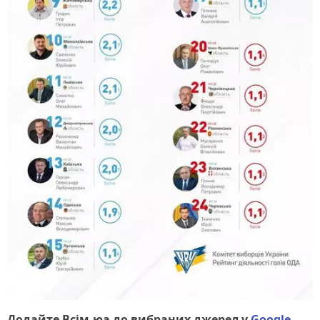
Додайте Всім.юа до вибраних джерел у
Google