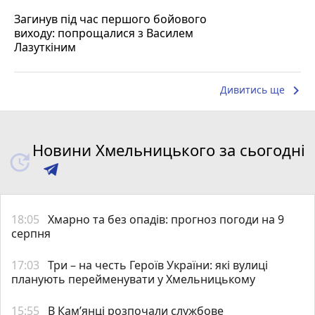
Загинув під час першого бойового
виходу: попрощалися з Василем
Лазуткіним
keyboard_arrow_right
Дивитись ще
Новини Хмельницького за сьогодні
18:05
Хмарно та без опадів: прогноз погоди на 9
серпня
17:03
Три – на честь Героїв України: які вулиці
планують перейменувати у Хмельницькому
15:55
В Кам’янці розпочали службове