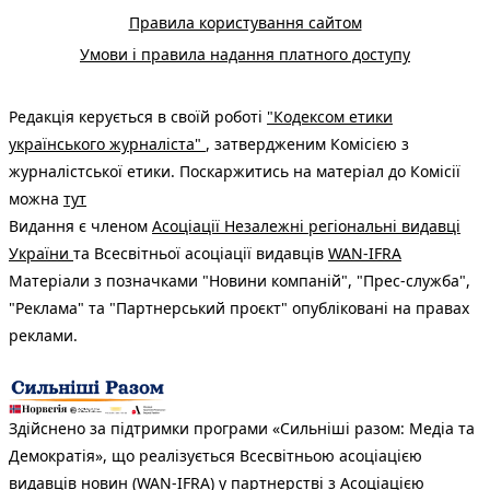
Правила користування сайтом
Умови і правила надання платного доступу
Редакція керується в своїй роботі
"Кодексом етики
українського журналіста"
, затвердженим Комісією з
журналістської етики. Поскаржитись на матеріал до Комісії
можна
тут
Видання є членом
Асоціації Незалежні регіональні видавці
України
та Всесвітньої асоціації видавців
WAN-IFRA
Матеріали з позначками "Новини компаній", "Прес-служба",
"Реклама" та "Партнерський проєкт" опубліковані на правах
реклами.
Здійснено за підтримки програми «Сильніші разом: Медіа та
Демократія», що реалізується Всесвітньою асоціацією
видавців новин (WAN-IFRA) у партнерстві з Асоціацією