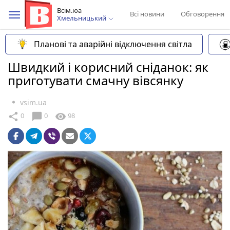
Всім.юа
Всі новини
Обговорення
Хмельницький
Планові та аварійні відключення світла
Швидкий і корисний сніданок: як
приготувати смачну вівсянку
vsim.ua
chat_bubble
share
visibility
0
0
98