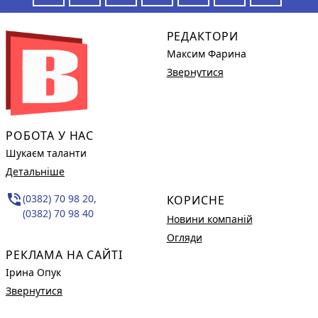
РЕДАКТОРИ
Максим Фарина
Звернутися
РОБОТА У НАС
Шукаєм таланти
Детальніше
phone_in_talk
(0382) 70 98 20,
КОРИСНЕ
(0382) 70 98 40
Новини компаній
Огляди
РЕКЛАМА НА САЙТІ
Ірина Опук
Звернутися