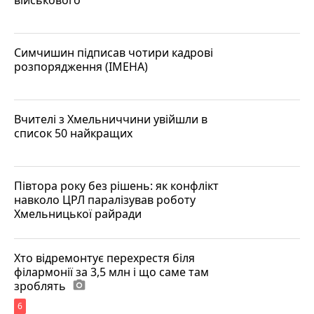
Симчишин підписав чотири кадрові
розпорядження (ІМЕНА)
Вчителі з Хмельниччини увійшли в
список 50 найкращих
Півтора року без рішень: як конфлікт
навколо ЦРЛ паралізував роботу
Хмельницької райради
Хто відремонтує перехрестя біля
філармонії за 3,5 млн і що саме там
зроблять
photo_camera
6