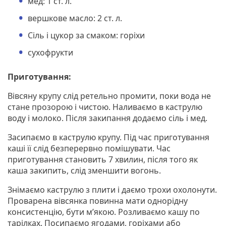
мед: 1 ст. л.
вершкове масло: 2 ст. л.
Сіль і цукор за смаком: горіхи
сухофрукти
Приготування:
Вівсяну крупу слід ретельно промити, поки вода не
стане прозорою і чистою. Наливаємо в каструлю
воду і молоко. Після закипання додаємо сіль і мед.
Засипаємо в каструлю крупу. Під час приготування
каші її слід безперервно помішувати. Час
приготування становить 7 хвилин, після того як
каша закипить, слід зменшити вогонь.
Знімаємо каструлю з плити і даємо трохи охолонути.
Проварена вівсянка повинна мати однорідну
консистенцію, бути м’якою. Розливаємо кашу по
тарілках. Посипаємо ягодами, горіхами або