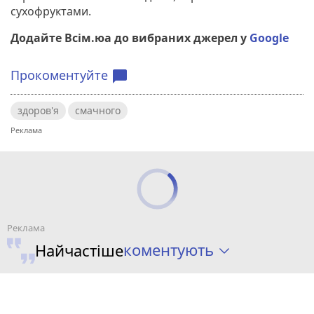
сухофруктами.
Додайте Всім.юа до вибраних джерел у
Google
Прокоментуйте
chat_bubble
здоров'я
смачного
коментують
Найчастіше