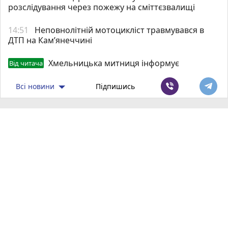
розслідування через пожежу на сміттєзвалищі
14:51
Неповнолітній мотоцикліст травмувався в
ДТП на Кам’янеччині
Хмельницька митниця інформує
Від читача
Всі новини
Підпишись