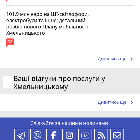
101,9 млн євро на ШІ-світлофори,
електробуси та інше: детальний
розбір нового Плану мобільності
Хмельницького
32
keyboard_arrow_right
Дивитись ще
Ваші відгуки про послуги у
Хмельницькому
keyboard_arrow_right
Дивитись ще
Слідкуйте за нашими новинами