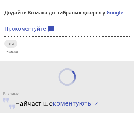
Додайте Всім.юа до вибраних джерел у
Google
Прокоментуйте
chat_bubble
їжа
коментують
Найчастіше