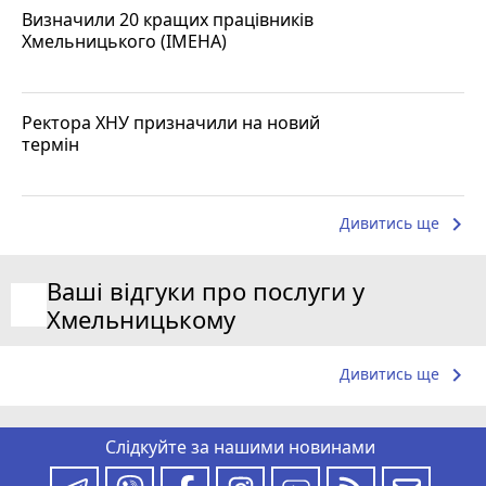
Визначили 20 кращих працівників
Хмельницького (ІМЕНА)
Ректора ХНУ призначили на новий
термін
keyboard_arrow_right
Дивитись ще
Ваші відгуки про послуги у
Хмельницькому
keyboard_arrow_right
Дивитись ще
Слідкуйте за нашими новинами