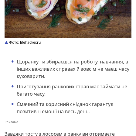
Фото: lifehacker.ru
Щоранку ти збираєшся на роботу, навчання, в
інших важливих справах й зовсім не маєш часу
куховарити.
Приготування ранкових страв має займати не
багато часу.
Смачний та корисний сніданок гарантує
позитивні емоції на весь день.
Завдяки тосту з лососем з ранку ви отримаєте