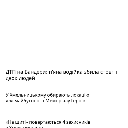
ДТП на Бандери: пʼяна водійка збила стовп і
двох людей
У Хмельницькому обирають локацію
для майбутнього Меморіалу Героїв
«На щиті» повертаються 4 захисників
з Хмельниччини