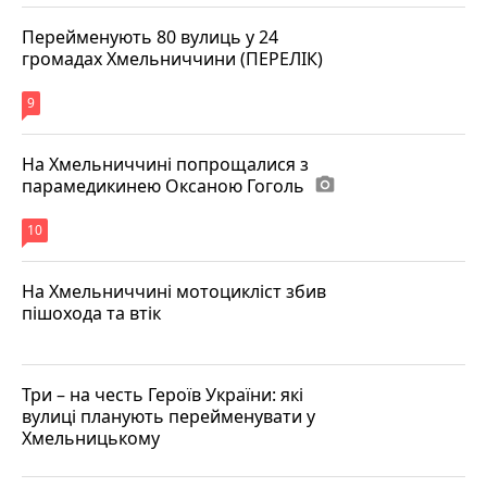
Перейменують 80 вулиць у 24
громадах Хмельниччини (ПЕРЕЛІК)
9
На Хмельниччині попрощалися з
парамедикинею Оксаною Гоголь
photo_camera
10
На Хмельниччині мотоцикліст збив
пішохода та втік
Три – на честь Героїв України: які
вулиці планують перейменувати у
Хмельницькому