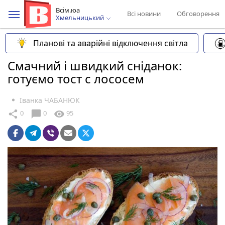
Всім.юа
Всі новини
Обговорення
Хмельницький
Планові та аварійні відключення світла
Смачний і швидкий сніданок:
готуємо тост с лососем
Іванка ЧАБАНЮК
chat_bubble
share
visibility
0
0
95