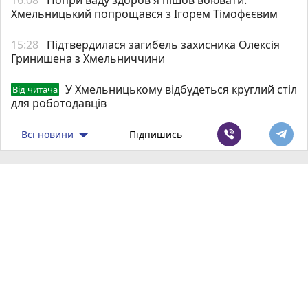
Хмельницький попрощався з Ігорем Тімофєєвим
15:28
Підтвердилася загибель захисника Олексія
Гринишена з Хмельниччини
У Хмельницькому відбудеться круглий стіл
Від читача
для роботодавців
Всі новини
Підпишись