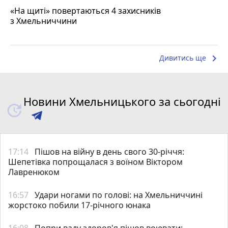
«На щиті» повертаються 4 захисників
з Хмельниччини
keyboard_arrow_right
Дивитись ще
Новини Хмельницького за сьогодні
17:14
Пішов на війну в день свого 30-річчя:
Шепетівка попрощалася з воїном Віктором
Лавренюком
16:57
Удари ногами по голові: на Хмельниччині
жорстоко побили 17-річного юнака
16:08
Попри ваду здоров'я пішов воювати: