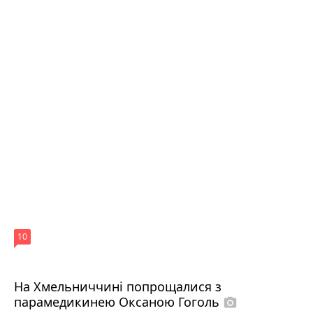
10
На Хмельниччині попрощалися з
парамедикинею Оксаною Гоголь
photo_camera