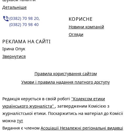
Детальніше
phone_in_talk
(0382) 70 98 20,
КОРИСНЕ
(0382) 70 98 40
Новини компаній
Огляди
РЕКЛАМА НА САЙТІ
Ірина Опук
Звернутися
Правила користування сайтом
Умови і правила надання платного доступу
Редакція керується в своїй роботі
"Кодексом етики
українського журналіста"
, затвердженим Комісією з
журналістської етики. Поскаржитись на матеріал до Комісії
можна
тут
Видання є членом
Асоціації Незалежні регіональні видавці