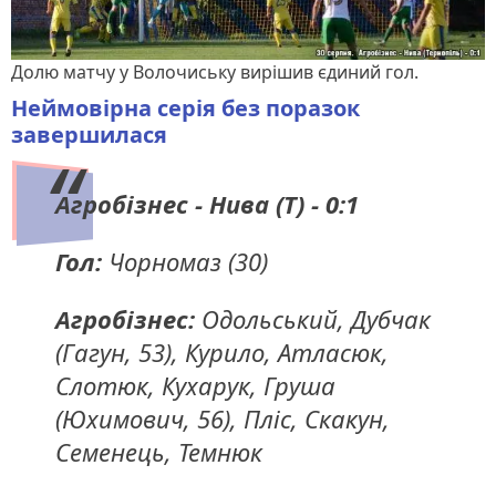
Долю матчу у Волочиську вирішив єдиний гол.
Неймовірна серія без поразок
завершилася
Агробізнес - Нива (Т) - 0:1
Гол:
Чорномаз (30)
Агробізнес:
Одольський, Дубчак
(Гагун, 53), Курило, Атласюк,
Слотюк, Кухарук, Груша
(Юхимович, 56), Пліс, Скакун,
Семенець, Темнюк