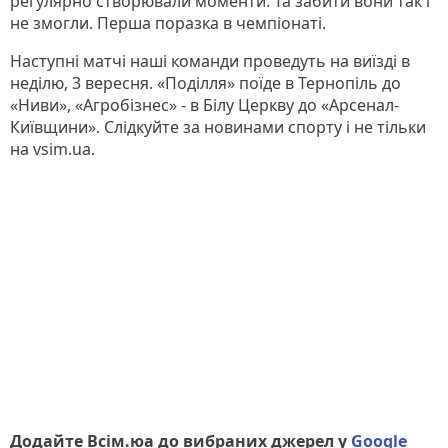
регулярно створювали моменти. Та забити вони так і
не змогли. Перша поразка в чемпіонаті.
Наступні матчі наші команди проведуть на виїзді в
неділю, 3 вересня. «Поділля» поїде в Тернопіль до
«Ниви», «Агробізнес» - в Білу Церкву до «Арсенал-
Київщини». Слідкуйте за новинами спорту і не тільки
на vsim.ua.
Додайте Всім.юа до вибраних джерел у
Google