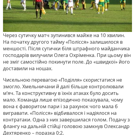
Через сутичку матч зупинився майже на 10 хвилин.
На початку другого тайму «Полісся» залишилося в
меншості. Після сутички біля штрафного майданчика
господарів вилучили Олега Охріменка. При цьому він
не зміг самостійно покинути поле. До «швидкої» його
доставили на ношах.
Чисельною перевагою «Поділля» скористатися не
змогло. Хмельничани й далі більше контролювали
м’яч. Та конструктивну в їхніх атаках було досить
мало. Команда лише епізодично показувала, чому
вона є фаворитом пари і за рахунок чого мала б
вигравати. «Полісся» відбивалося і надіялося на
контратаки. Одна з них завершилася голом. Подачу з
флангу на дальній стійці головою замкнув Олександр
Дехтяренко – поразка 0:2.