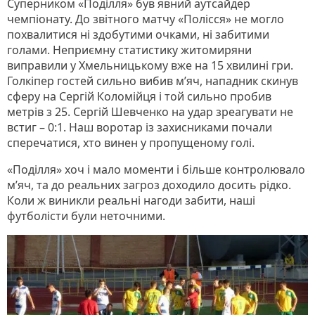
Суперником «Поділля» був явний аутсайдер
чемпіонату. До звітного матчу «Полісся» не могло
похвалитися ні здобутими очками, ні забитими
голами. Неприємну статистику житомиряни
виправили у Хмельницькому вже на 15 хвилині гри.
Голкіпер гостей сильно вибив м’яч, нападник скинув
сферу на Сергій Коломійця і той сильно пробив
метрів з 25. Сергій Шевченко на удар зреагувати не
встиг – 0:1. Наш воротар із захисниками почали
сперечатися, хто винен у пропущеному голі.
«Поділля» хоч і мало моменти і більше контролювало
м’яч, та до реальних загроз доходило досить рідко.
Коли ж виникли реальні нагоди забити, наші
футболісти були неточними.