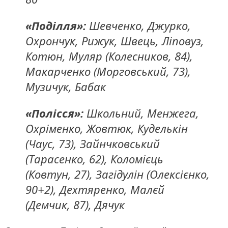
«Поділля»:
Шевченко, Джурко,
Охрончук, Рижук, Швець, Ліповуз,
Котюн, Муляр (Колесников, 84),
Макарченко (Морговський, 73),
Музичук, Бабак
«Полісся»:
Школьний, Менжега,
Охріменко, Жовтюк, Куделькін
(Чаус, 73), Зайнчковський
(Тарасенко, 62), Коломієць
(Ковтун, 27), Загідулін (Олексієнко,
90+2), Дехтяренко, Малєй
(Демчик, 87), Дячук