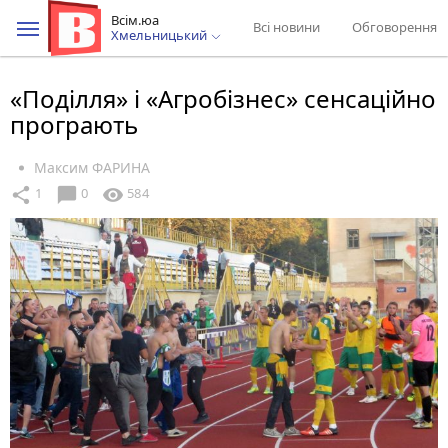
Всім.юа
Всі новини
Обговорення
Хмельницький
«Поділля» і «Агробізнес» сенсаційно
програють
Максим ФАРИНА
chat_bubble
share
visibility
1
0
584