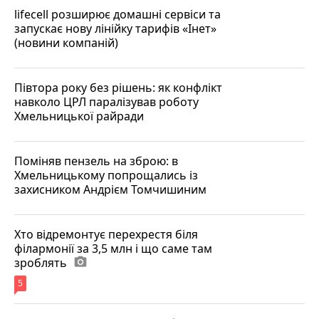
lifecell розширює домашні сервіси та
запускає нову лінійку тарифів «Інет»
(новини компаній)
Півтора року без рішень: як конфлікт
навколо ЦРЛ паралізував роботу
Хмельницької райради
Поміняв пензель на зброю: в
Хмельницькому попрощались із
захисником Андрієм Томчишиним
Хто відремонтує перехрестя біля
філармонії за 3,5 млн і що саме там
зроблять
photo_camera
5