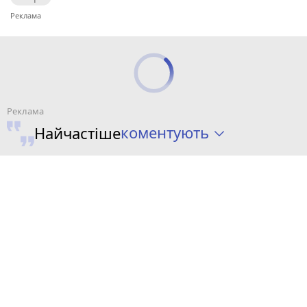
коментують
Найчастіше