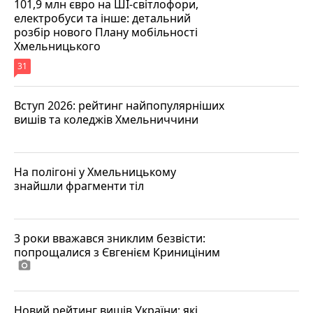
101,9 млн євро на ШІ-світлофори,
електробуси та інше: детальний
розбір нового Плану мобільності
Хмельницького
31
Вступ 2026: рейтинг найпопулярніших
вишів та коледжів Хмельниччини
На полігоні у Хмельницькому
знайшли фрагменти тіл
3 роки вважався зниклим безвісти:
попрощалися з Євгенієм Криниціним
photo_camera
Новий рейтинг вишів України: які