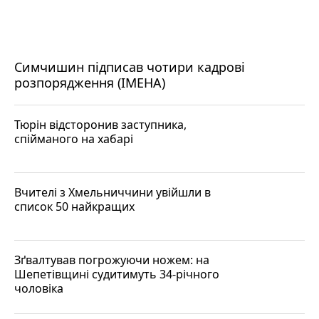
Симчишин підписав чотири кадрові
розпорядження (ІМЕНА)
Тюрін відсторонив заступника,
спійманого на хабарі
Вчителі з Хмельниччини увійшли в
список 50 найкращих
Зґвалтував погрожуючи ножем: на
Шепетівщині судитимуть 34-річного
чоловіка