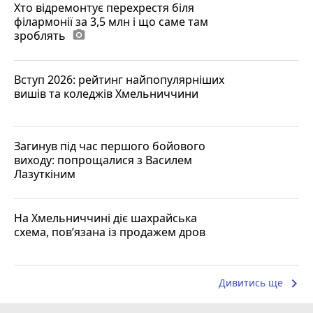
Хто відремонтує перехрестя біля
філармонії за 3,5 млн і що саме там
зроблять
photo_camera
Вступ 2026: рейтинг найпопулярніших
вишів та коледжів Хмельниччини
Загинув під час першого бойового
виходу: попрощалися з Василем
Лазуткіним
На Хмельниччині діє шахрайська
схема, пов’язана із продажем дров
keyboard_arrow_right
Дивитись ще