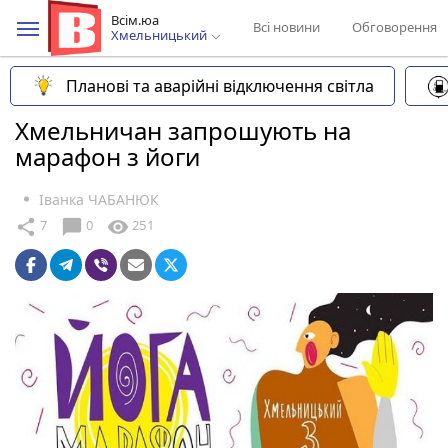
Всім.юа
Всі новини
Обговорення
Хмельницький
Планові та аварійні відключення світла
Хмельничан запрошують на
марафон з йоги
Іванка ЧАБАНЮК
chat_bubble
share
visibility
7
0
251