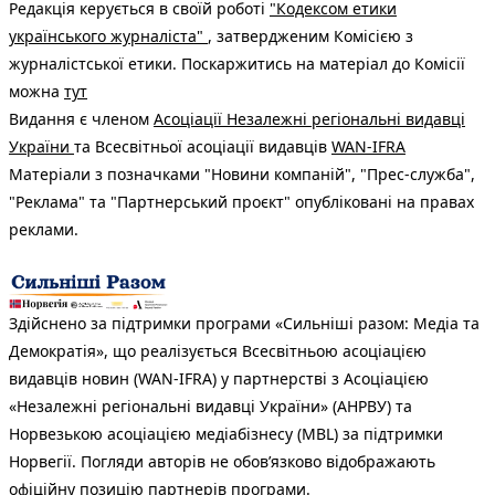
Редакція керується в своїй роботі
"Кодексом етики
українського журналіста"
, затвердженим Комісією з
журналістської етики. Поскаржитись на матеріал до Комісії
можна
тут
Видання є членом
Асоціації Незалежні регіональні видавці
України
та Всесвітньої асоціації видавців
WAN-IFRA
Матеріали з позначками "Новини компаній", "Прес-служба",
"Реклама" та "Партнерський проєкт" опубліковані на правах
реклами.
Здійснено за підтримки програми «Сильніші разом: Медіа та
Демократія», що реалізується Всесвітньою асоціацією
видавців новин (WAN-IFRA) у партнерстві з Асоціацією
«Незалежні регіональні видавці України» (АНРВУ) та
Норвезькою асоціацією медіабізнесу (MBL) за підтримки
Норвегії. Погляди авторів не обов’язково відображають
офіційну позицію партнерів програми.