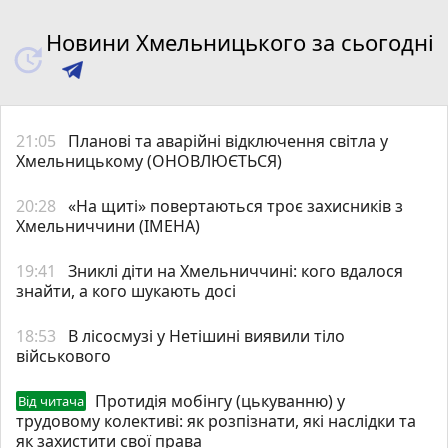
Новини Хмельницького за сьогодні
21:05
Планові та аварійні відключення світла у
Хмельницькому (ОНОВЛЮЄТЬСЯ)
20:28
«На щиті» повертаються троє захисників з
Хмельниччини (ІМЕНА)
19:41
Зниклі діти на Хмельниччині: кого вдалося
знайти, а кого шукають досі
18:53
В лісосмузі у Нетішині виявили тіло
військового
Протидія мобінгу (цькуванню) у
Від читача
трудовому колективі: як розпізнати, які наслідки та
як захистити свої права