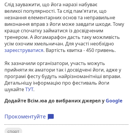
Слід зауважити, що йога наразі набуває
великої популярності. Та слід пам'ятати, що
незнання елементарних основ та неправильне
виконання вправ з йоги може завдати шкоди. Тому
краще спочатку займатися із досвідченим
тренером. А йогамарафон дасть таку можливість
усім охочим хмельничан. Для участі необхідно
зареєструватися
. Вартість квитка - 450 гривень.
Як зазначили організатори, участь можуть
прийняти як аматори так і досвідчені йоги, адже у
програмі фесту будуть найрізноманітніші вправи.
Детальнішу інформацію про фестиваль йоги
шукайте
ТУТ
.
Додайте Всім.юа до вибраних джерел у
Google
Прокоментуйте
chat_bubble
спорт