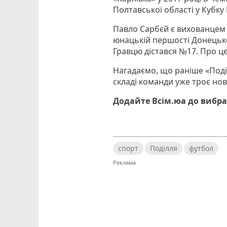
Полтавської області у Кубку
Павло Сарбєй є вихованцем 
юнацькій першості Донецької
Гравцю дістався №17. Про ц
Нагадаємо, що раніше «Под
складі команди уже троє нов
Додайте Всім.юа до вибра
спорт
Поділля
футбол