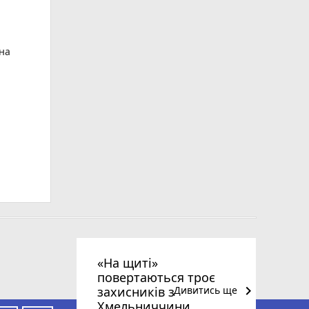
ьна
«На щиті»
повертаються троє
keyboard_arrow_right
захисників з
Дивитись ще
Хмельниччини