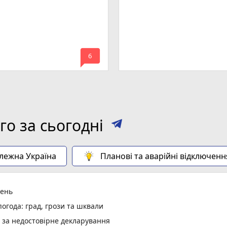
mode_comment
6
о за сьогодні
алежна Україна
Планові та аварійні відключенн
день
огода: град, грози та шквали
и за недостовірне декларування