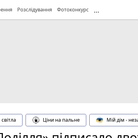
...
рення
Розслідування
Фотоконкурс
 світла
Ціни на пальне
Мій дім - не
оділля» підписало дво