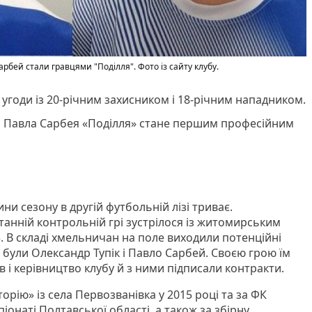
арбей стали гравцями "Поділля". Фото із сайту клубу.
угоди із 20-річним захисником і 18-річним нападником.
 і Павла Сарбея «Поділля» стане першим професійним
ни сезону в другій футбольній лізі триває.
танній контрольній грі зустрілося із житомирським
3. В складі хмельничан на поле виходили потенційні
 були Олександр Тупік і Павло Сарбей. Своєю грою їм
 і керівництво клубу й з ними підписали контракти.
торію» із села Первозванівка у 2015 році та за ФК
піонаті Полтавської області, а також за збірну