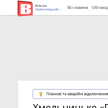
Всім.юа
Всі новини
Обгово
Хмельницький
Планові та аварійні відключення
Хмельницьке «П