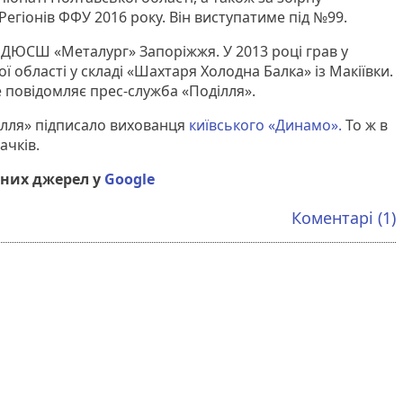
 Регіонів ФФУ 2016 року. Він виступатиме під №99.
ДЮСШ «Металург» Запоріжжя. У 2013 році грав у
 області у складі «Шахтаря Холодна Балка» із Макіївки.
е повідомляє прес-служба «Поділля».
ілля» підписало вихованця
київського «Динамо».
То ж в
ачків.
них джерел у
Google
Коментарі (1)