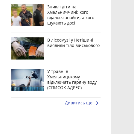
Зниклі діти на
Хмельниччині: кого
вдалося знайти, а кого
шукають досі
В лісосмузі у Нетішині
виявили тіло військового
У травні в
Хмельницькому
відключать гарячу воду
(СПИСОК АДРЕС)
keyboard_arrow_right
Дивитись ще