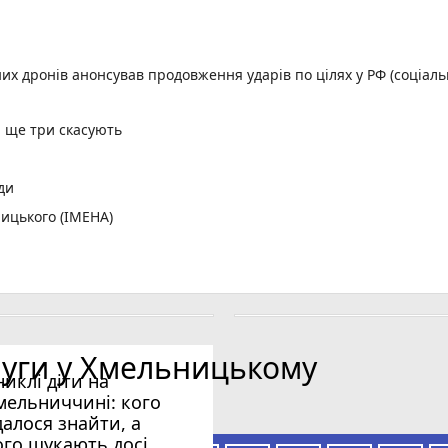
них дронів анонсував продовження ударів по цілях у РФ (соціал
, ще три скасують
ди
ицького (ІМЕНА)
орд
ній лізі України
лених пунктів без світла
: що і коли дивитися хмельницьким вболівальникам
луги у Хмельницькому
никлі діти на
мельниччині: кого
далося знайти, а
ого шукають досі