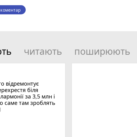
 коментар
ють
читають
поширюють
то відремонтує
ерехрестя біля
ілармонії за 3,5 млн і
о саме там зроблять
era