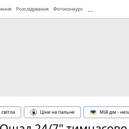
...
рення
Розслідування
Фотоконкурс
 світла
Ціни на пальне
Мій дім - не
"Ощад 24/7" тимчасов