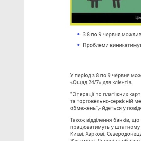
З 8 по 9 червня можливі
Проблеми виникатимуть
У період з 8 по 9 червня мо
«Ощад 24/7» для клієнтів.
"Операції по платіжних кар
та торговельно-сервісній м
обмежень",- йдеться у пові
Також відділення банків, що
працюватимуть у штатному ре
Києві, Харкові, Сєверодонець
Житомирі, Львові та областя