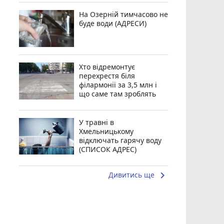
На Озерній тимчасово не
буде води (АДРЕСИ)
Хто відремонтує
перехрестя біля
філармонії за 3,5 млн і
що саме там зроблять
У травні в
Хмельницькому
відключать гарячу воду
(СПИСОК АДРЕС)
keyboard_arrow_right
Дивитись ще