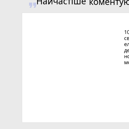
Найчастіше
коменту
1
с
е
д
н
м
Х