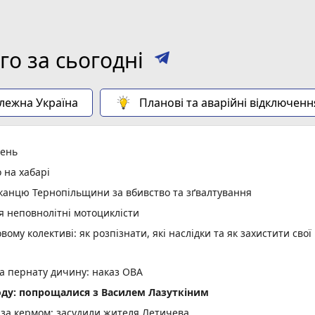
о за сьогодні
алежна Україна
Планові та аварійні відключенн
день
 на хабарі
анцю Тернопільщини за вбивство та зґвалтування
я неповнолітні мотоциклісти
вому колективі: як розпізнати, які наслідки та як захистити свої
а пернату дичину: наказ ОВА
оду: попрощалися з Василем Лазуткіним
м за кермом: засудили жителя Летичева