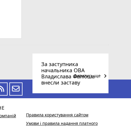
За заступника
начальника ОВА
keyboard_arrow_right
Владислава Фалюша
Дивитись ще
внесли заставу
НЕ
Правила користування сайтом
омпаній
Умови і правила надання платного