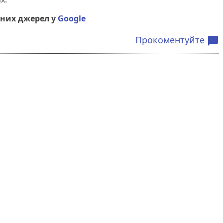
них джерел у
Google
Прокоментуйте
chat_bubble