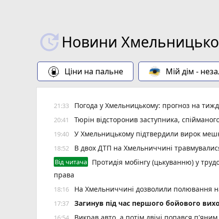
Новини Хмельницьког
Ціни на пальне
Мій дім - нез
Погода у Хмельницькому: прогноз на тиж
21:33
Тюрін відсторонив заступника, спійманого
20:41
У Хмельницькому підтвердили вирок мешк
19:40
В двох ДТП на Хмельниччині травмувалис
18:52
Від читача
Протидія мобінгу (цькуванню) у трудо
права
На Хмельниччині дозволили полювання н
18:16
Загинув під час першого бойового вих
17:37
Викрав авто, а потім двічі попався п'яни
16:54