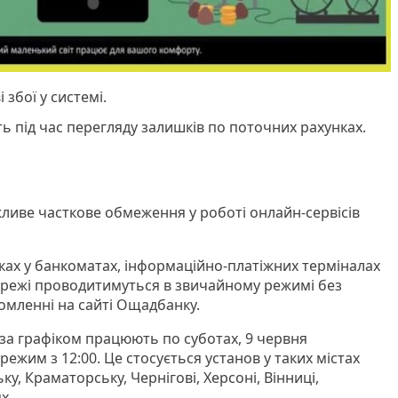
 збої у системі.
 під час перегляду залишків по поточних рахунках.
жливе часткове обмеження у роботі онлайн-сервісів
тках у банкоматах, інформаційно-платіжних терміналах
ережі проводитимуться в звичайному режимі без
домленні на сайті Ощадбанку.
 за графіком працюють по суботах, 9 червня
жим з 12:00. Це стосується установ у таких містах
ку, Краматорську, Чернігові, Херсоні, Вінниці,
х.