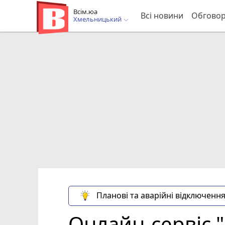
Всім.юа
Всі новини
Обгово
Хмельницький
Планові та аварійні відключення
Онлайн-сервіс 