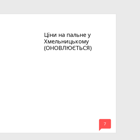
Ціни на пальне у
Хмельницькому
(ОНОВЛЮЄТЬСЯ)
mode_comment
7