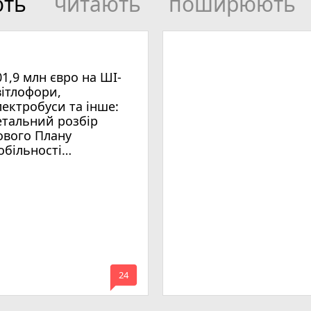
ють
читають
поширюють
01,9 млн євро на ШІ-
вітлофори,
лектробуси та інше:
етальний розбір
ового Плану
обільності
мельницького
mode_comment
24