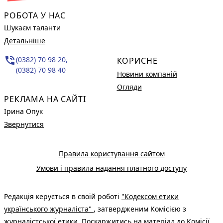
РОБОТА У НАС
Шукаєм таланти
Детальніше
phone_in_talk
(0382) 70 98 20,
КОРИСНЕ
(0382) 70 98 40
Новини компаній
Огляди
РЕКЛАМА НА САЙТІ
Ірина Опук
Звернутися
Правила користування сайтом
Умови і правила надання платного доступу
Редакція керується в своїй роботі
"Кодексом етики
українського журналіста"
, затвердженим Комісією з
журналістської етики. Поскаржитись на матеріал до Комісії