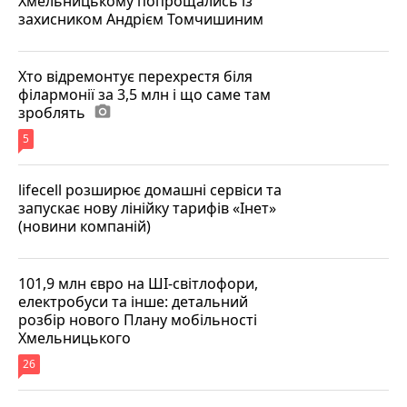
Хмельницькому попрощались із
захисником Андрієм Томчишиним
Хто відремонтує перехрестя біля
філармонії за 3,5 млн і що саме там
зроблять
photo_camera
5
lifecell розширює домашні сервіси та
запускає нову лінійку тарифів «Інет»
(новини компаній)
101,9 млн євро на ШІ-світлофори,
електробуси та інше: детальний
розбір нового Плану мобільності
Хмельницького
26