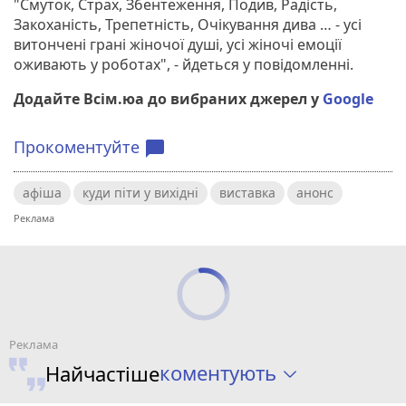
"Смуток, Страх, Збентеження, Подив, Радість,
Закоханість, Трепетність, Очікування дива … - усі
витончені грані жіночої душі, усі жіночі емоції
оживають у роботах", - йдеться у повідомленні.
Додайте Всім.юа до вибраних джерел у
Google
Прокоментуйте
chat_bubble
афіша
куди піти у вихідні
виставка
анонс
коментують
Найчастіше