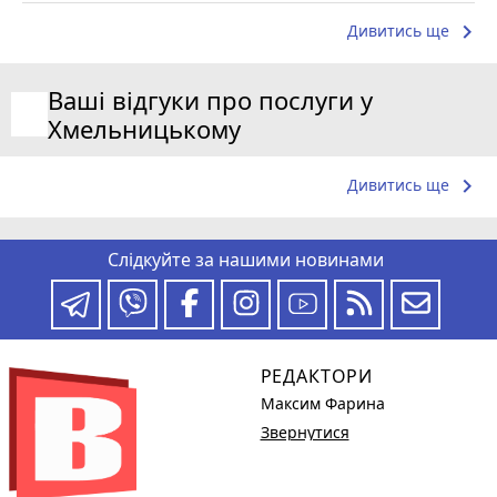
keyboard_arrow_right
Дивитись ще
Ваші відгуки про послуги у
Хмельницькому
keyboard_arrow_right
Дивитись ще
Слідкуйте за нашими новинами
РЕДАКТОРИ
Максим Фарина
Звернутися