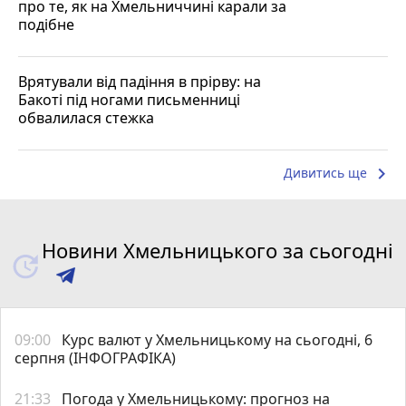
про те, як на Хмельниччині карали за
подібне
Врятували від падіння в прірву: на
Бакоті під ногами письменниці
обвалилася стежка
keyboard_arrow_right
Дивитись ще
Новини Хмельницького за сьогодні
09:00
Курс валют у Хмельницькому на сьогодні, 6
серпня (ІНФОГРАФІКА)
21:33
Погода у Хмельницькому: прогноз на