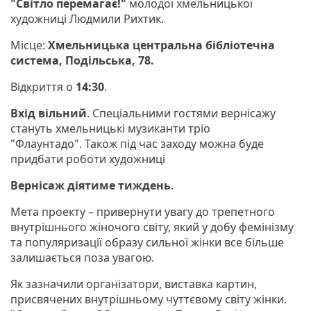
"Світло перемагає!"
молодої хмельницької
художниці Людмили Рихтик.
Місце:
Хмельницька центральна бібліотечна
система, Подільська, 78.
Відкриття о
14:30
.
Вхід вільний
. Спеціальними гостями вернісажу
стануть хмельницькі музиканти тріо
"Флаунтадо". Також під час заходу можна буде
придбати роботи художниці
Вернісаж діятиме тиждень
.
Мета проекту – привернути увагу до трепетного
внутрішнього жіночого світу, який у добу фемінізму
та популяризації образу сильної жінки все більше
залишається поза увагою.
Як зазначили організатори, виставка картин,
присвячених внутрішньому чуттєвому світу жінки.