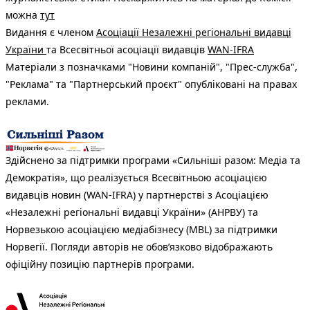
можна
тут
Видання є членом
Асоціації Незалежні регіональні видавці
України
та Всесвітньої асоціації видавців
WAN-IFRA
Матеріали з позначками "Новини компаній", "Прес-служба",
"Реклама" та "Партнерський проєкт" опубліковані на правах
реклами.
Здійснено за підтримки програми «Сильніші разом: Медіа та
Демократія», що реалізується Всесвітньою асоціацією
видавців новин (WAN-IFRA) у партнерстві з Асоціацією
«Незалежні регіональні видавці України» (АНРВУ) та
Норвезькою асоціацією медіабізнесу (MBL) за підтримки
Норвегії. Погляди авторів не обов’язково відображають
офіційну позицію партнерів програми.