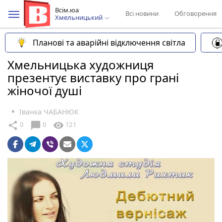
Всім.юа
Всі новини
Обговорення
Хмельницький
Планові та аварійні відключення світла
Хмельницька художниця
презентує виставку про грані
жіночої душі
Іванка ЧАБАНЮК
chat_bubble
share
visibility
0
0
121