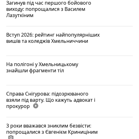
Загинув під час першого бойового
виходу: попрощалися з Василем
Лазуткіним
Вступ 2026: рейтинг найпопулярніших
вишів та коледжів Хмельниччини
На полігоні у Хмельницькому
знайшли фрагменти тіл
Справа Снігурова: підозрюваного
взяли під варту. Що кажуть адвокат і
прокурор
play_circle_filled
3 роки вважався зниклим безвісти:
попрощалися з Євгенієм Криниціним
photo_camera