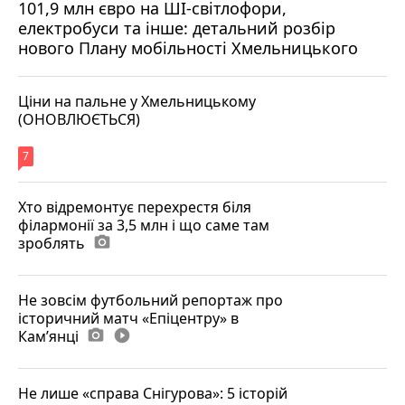
101,9 млн євро на ШІ-світлофори,
електробуси та інше: детальний розбір
нового Плану мобільності Хмельницького
Ціни на пальне у Хмельницькому
(ОНОВЛЮЄТЬСЯ)
7
Хто відремонтує перехрестя біля
філармонії за 3,5 млн і що саме там
зроблять
photo_camera
Не зовсім футбольний репортаж про
історичний матч «Епіцентру» в
Камʼянці
photo_camera
play_circle_filled
Не лише «справа Снігурова»: 5 історій