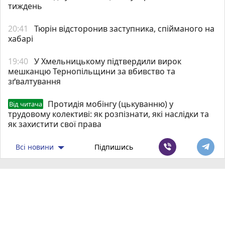
тиждень
20:41
Тюрін відсторонив заступника, спійманого на
хабарі
19:40
У Хмельницькому підтвердили вирок
мешканцю Тернопільщини за вбивство та
зґвалтування
Протидія мобінгу (цькуванню) у
Від читача
трудовому колективі: як розпізнати, які наслідки та
як захистити свої права
Всі новини
Підпишись