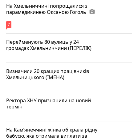
На Хмельниччині попрощалися з
парамедикинею Оксаною Гоголь
photo_camera
7
Перейменують 80 вулиць у 24
громадах Хмельниччини (ПЕРЕЛІК)
Визначили 20 кращих працівників
Хмельницького (ІМЕНА)
Ректора ХНУ призначили на новий
термін
На Кам’янеччині жінка обікрала рідну
бабусю, яка отримала виплати за