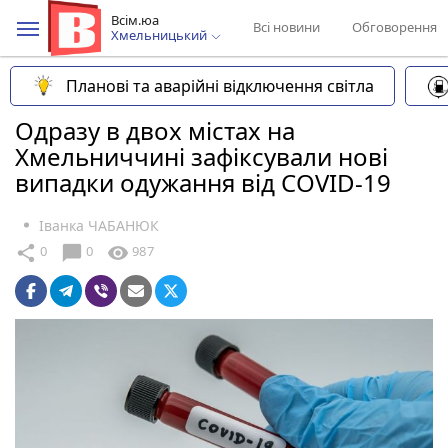
Всім.юа
Всі новини
Обговорення
Хмельницький
Планові та аварійні відключення світла
Одразу в двох містах на
Хмельниччині зафіксували нові
випадки одужання від COVID-19
Іванка ЧАБАНЮК
chat_bubble
share
visibility
0
0
987