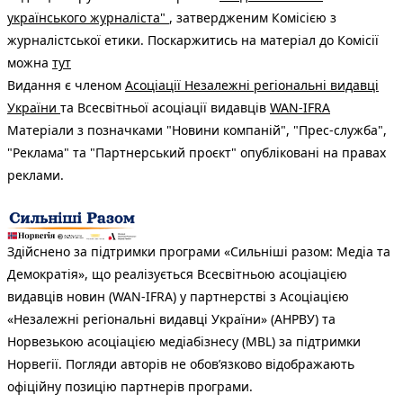
українського журналіста"
, затвердженим Комісією з
журналістської етики. Поскаржитись на матеріал до Комісії
можна
тут
Видання є членом
Асоціації Незалежні регіональні видавці
України
та Всесвітньої асоціації видавців
WAN-IFRA
Матеріали з позначками "Новини компаній", "Прес-служба",
"Реклама" та "Партнерський проєкт" опубліковані на правах
реклами.
Здійснено за підтримки програми «Сильніші разом: Медіа та
Демократія», що реалізується Всесвітньою асоціацією
видавців новин (WAN-IFRA) у партнерстві з Асоціацією
«Незалежні регіональні видавці України» (АНРВУ) та
Норвезькою асоціацією медіабізнесу (MBL) за підтримки
Норвегії. Погляди авторів не обов’язково відображають
офіційну позицію партнерів програми.