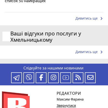
список 50 найкращих
keyboard_arrow_right
Дивитись ще
Ваші відгуки про послуги у
Хмельницькому
keyboard_arrow_right
Дивитись ще
Слідкуйте за нашими новинами
РЕДАКТОРИ
Максим Фарина
Звернутися