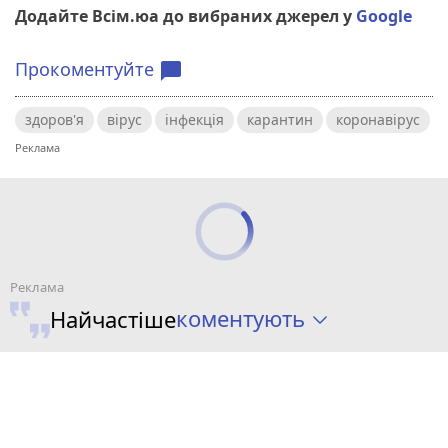
Додайте Всім.юа до вибраних джерел у
Google
Прокоментуйте
chat_bubble
здоров'я
вірус
інфекція
карантин
коронавірус
коментують
Найчастіше