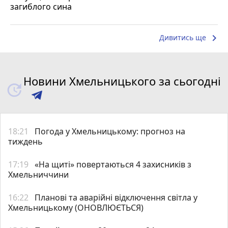
загиблого сина
keyboard_arrow_right
Дивитись ще
Новини Хмельницького за сьогодні
18:21
Погода у Хмельницькому: прогноз на
тиждень
17:19
«На щиті» повертаються 4 захисників з
Хмельниччини
16:22
Планові та аварійні відключення світла у
Хмельницькому (ОНОВЛЮЄТЬСЯ)