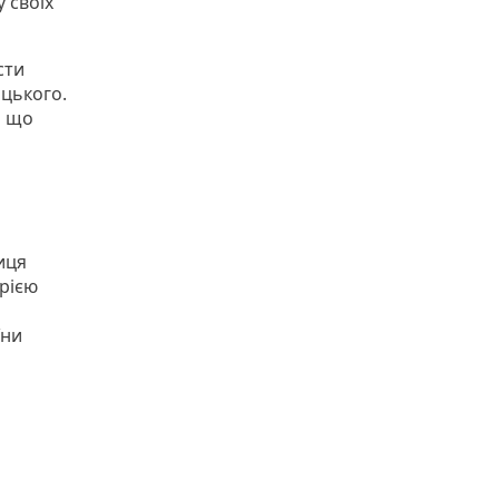
 своїх
сти
ицького.
а що
иця
орією
їни