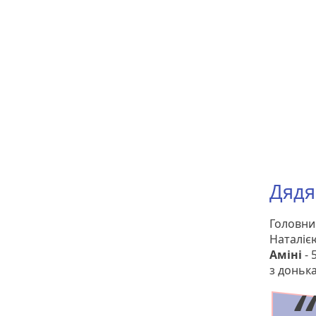
Дядя
Головний
Наталіє
Аміні
- 
з доньк