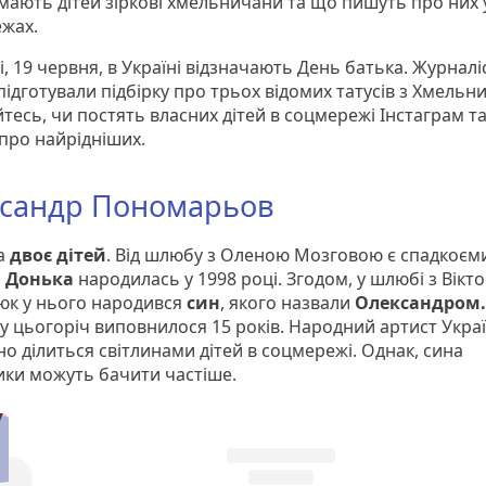
 мають дітей зіркові хмельничани та що пишуть про них у
жах.
, 19 червня, в Україні відзначають День батька. Журналі
підготували підбірку про трьох відомих татусів з Хмельн
тесь, чи постять власних дітей в соцмережі Інстаграм т
про найрідніших.
сандр Пономарьов
ка
двоє дітей
. Від шлюбу з Оленою Мозговою є спадкоєм
.
Донька
народилась у 1998 році. Згодом, у шлюбі з Вікт
к у нього народився
син
, якого назвали
Олександром.
у цьогоріч виповнилося 15 років. Народний артист Укра
о ділиться світлинами дітей в соцмережі. Однак, сина
ики можуть бачити частіше.