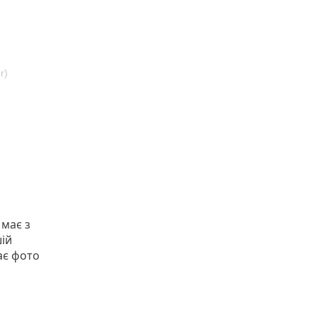
r)
 має з
ій
ає фото