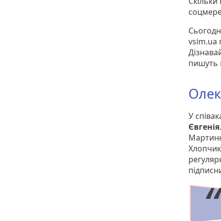
Скільки
соцмере
Сьогодні
vsim.ua 
Дізнавай
пишуть 
Олек
У співа
Євгенія
Мартиню
Хлопчик
регулярн
підписн