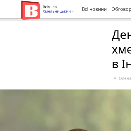
Всім.юа
Всі новини
Обгово
Хмельницький
Ден
хме
в І
Олена