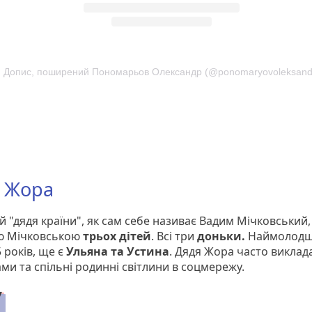
Допис, поширений Пономарьов Олександр (@ponomaryovoleksand
 Жора
 "дядя країни", як сам себе називає Вадим Мічковський,
ю Мічковською
трьох дітей
. Всі три
доньки.
Наймолодш
5 років, ще є
Ульяна та Устина
. Дядя Жора часто виклад
ами та спільні родинні світлини в соцмережу.