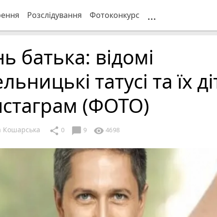
...
рення
Розслідування
Фотоконкурс
ь батька: відомі
льницькі татусі та їх ді
нстаграм (ФОТО)
 Кошарська
chat_bubble
share
visibility
0
9
4698