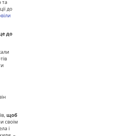
 та
ції до
віли
це до
хали
тів
ти
він
ів,
щоб
чи своїм
ла і
жили, –