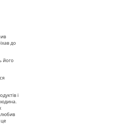
чив
їхав до
ь його
ся
.
одуктів і
людина.
х
е любив
 це