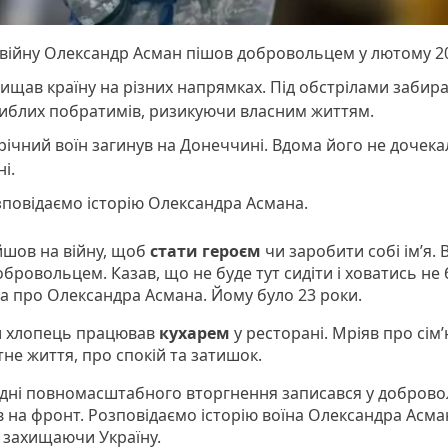
війну Олександр Асман пішов добровольцем у лютому 2
ищав країну на різних напрямках. Під обстрілами забира
гиблих побратимів, ризикуючи власним життям.
річний воїн загинув на Донеччині. Вдома його не дочек
ні.
повідаємо історію Олександра Асмана.
 йшов на війну, щоб
стати героєм
чи заробити собі ім’я. 
бровольцем. Казав, що не буде тут сидіти і ховатись не 
ова про Олександра Асмана. Йому було 23 роки.
и хлопець працював
кухарем
у ресторані. Мріяв про сім’
не життя, про спокій та затишок.
 дні повномасштабного вторгнення записався у доброво
 на фронт. Розповідаємо історію воїна Олександра Асма
, захищаючи Україну.