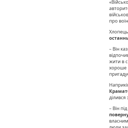
«Військ
авторите
військо
про воїн
Хлопець 
останн
– Він ка
відпочив
жити в с
хороше м
пригаду
Наприкі
Крамат
ділився
– Він пі
поверну
власним 
люди зал