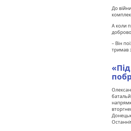
До війн
комплекс
А коли 
добровол
– Він по
тримав 
«Під
поб
Олексан
батальй
напрямк
вторгне
Донецьк
Останні