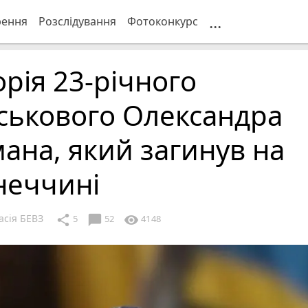
...
рення
Розслідування
Фотоконкурс
орія 23-річного
ськового Олександра
ана, який загинув на
неччині
асія БЕВЗ
chat_bubble
share
visibility
5
52
4148