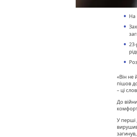
На 
Зах
за
23-
рід
Роз
«Він не
пішов до
– ці сл
До війн
комфорт
У перші
вирушив
загинув