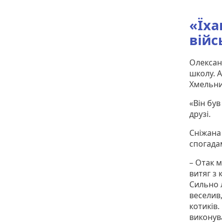
«Їха
війс
Олександ
школу. А
Хмельни
«Він був
друзі.
Сніжана
спогада
– Отак м
витяг з 
Сильно л
веселив
котиків.
виконува