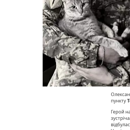
Олексан
пункту
Т
Герой н
зустріча
відбула