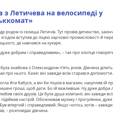
в з Летичева на велосипеді у
ьккомат»
р родом із селища Летичів. Тут провів дитинство, закін
 згодом вступив до ліцею харчової промисловості й пере
цького, де навчався на кухаря.
 дуже добрим і справедливим», – так про хлопця говорят
 була знайома з Олександром п’ять років. Дівчина ділить
ми про нього. Каже: він завжди всім старався допомогти
огла йти бабуся, а він би пішов в магазин, накупляв їй пр
кишені гроші, щоб дати. Бо їй важливіше. Ну дуже добра 
юбив своїх друзів. Це була душа компанії, він завжди всі
, підіймав настрій. Обожнював музику і прогулянки, дуж
 Був впертий і справедливий. Якщо чогось хотів – завжди
в, – розповідає дівчина.