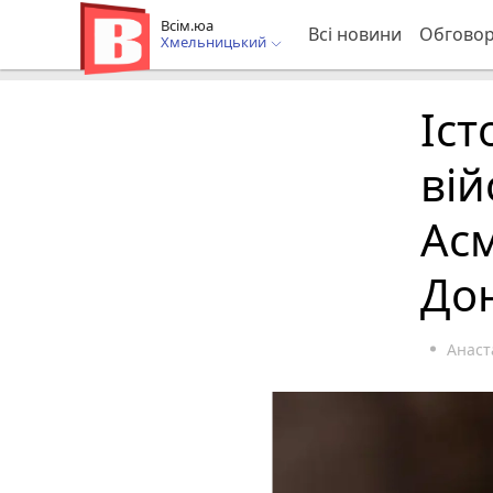
Всім.юа
Всі новини
Обгово
Хмельницький
Іст
вій
Асм
До
Анаст