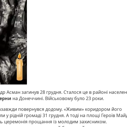
др Асман загинув 28 грудня. Сталося це в районі населе
ерни
на Донеччині. Військовому було 23 роки.
азавжди повернувся додому. «Живим» коридором його
ли у рідній громаді 31 грудня. А тоді на площі Героїв Ма
сь церемонія прощання із молодим захисником.