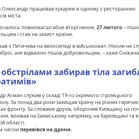
и Олександр працював кухарем в одному з ресторанних
ів міста.
почалось повномасштабне вторгнення,
27 лютого
– пішо
ьцем і став на захист країни.
їхав з Летичева на велосипеді в військкомат. Ніколи не с
зброї, але відважно пішов добровольцем, – каже Сніжана
 обстрілами забирав тіла загиб
ратимів»
др Асман служив у складі 19-го окремого стрілецького
ону. За понад два роки захищав країну на різних гарячих
ах фронту. За словами друзів, обороняв Київщину на по
ння, воював на Ізюмському напрямку, на Харківщині та в
ій області.
м часом
перевівся на дрони
.