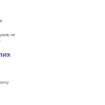
в
лужив, не
.
лих
чатку