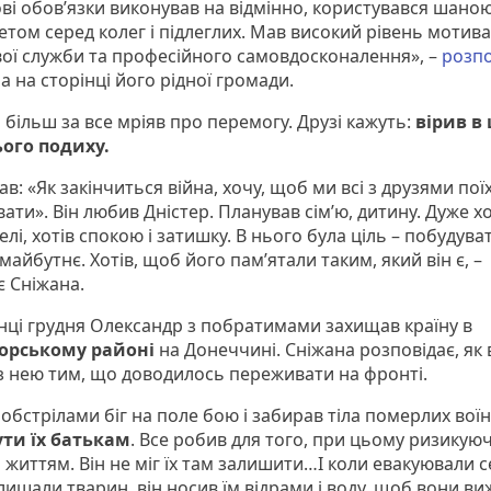
ові обов’язки виконував на відмінно, користувався шаною
том серед колег і підлеглих. Мав високий рівень мотива
вої служби та професійного самовдосконалення», –
розпо
а на сторінці його рідної громади.
більш за все мріяв про перемогу. Друзі кажуть:
вірив в 
ього подиху.
зав: «Як закінчиться війна, хочу, щоб ми всі з друзями пої
ати». Він любив Дністер. Планував сім’ю, дитину. Дуже хо
елі, хотів спокою і затишку. В нього була ціль – побудува
айбутнє. Хотів, щоб його пам’ятали таким, який він є, –
є Сніжана.
нці грудня Олександр з побратимами захищав країну в
орському районі
на Донеччині. Сніжана розповідає, як 
 з нею тим, що доводилось переживати на фронті.
д обстрілами біг на поле бою і забирав тіла померлих воїн
ти їх батькам
. Все робив для того, при цьому ризикую
життям. Він не міг їх там залишити…І коли евакуювали се
ишали тварин, він носив їм відрами і воду, щоб вони ви