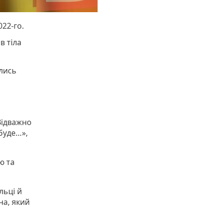
022-го.
в тіла
ались
Відважно
буде…»,
ю та
льці й
на, який