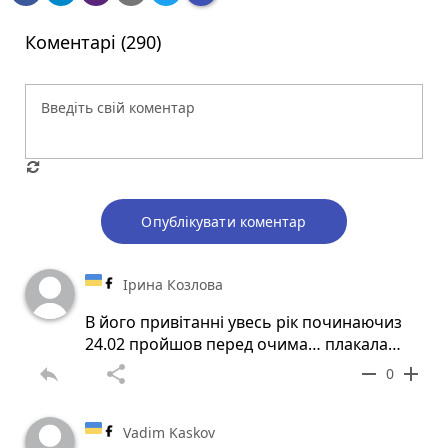
Коментарі (290)
Опублікувати коментар
Ірина Козлова
В його привітанні увесь рік починаючиз
24.02 пройшов перед очима… плакала…
reply
share
remove
add
0
Vadim Kaskov