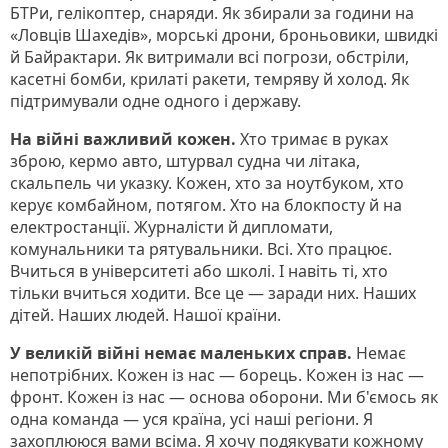
БТРи, гелікоптер, снаряди. Як збирали за години на
«Ловців Шахедів», морські дрони, броньовики, швидкі
й Байрактари. Як витримали всі погрози, обстріли,
касетні бомби, крилаті ракети, темряву й холод. Як
підтримували одне одного і державу.
На війні важливий кожен.
Хто тримає в руках
зброю, кермо авто, штурвал судна чи літака,
скальпель чи указку. Кожен, хто за ноутбуком, хто
керує комбайном, потягом. Хто на блокпосту й на
електростанції. Журналісти й дипломати,
комунальники та рятувальники. Всі. Хто працює.
Вчиться в університеті або школі. І навіть ті, хто
тільки вчиться ходити. Все це — заради них. Наших
дітей. Наших людей. Нашої країни.
У великій війні немає маленьких справ.
Немає
непотрібних. Кожен із нас — борець. Кожен із нас —
фронт. Кожен із нас — основа оборони. Ми б'ємось як
одна команда — уся країна, усі наші регіони. Я
захоплююся вами всіма. Я хочу подякувати кожному