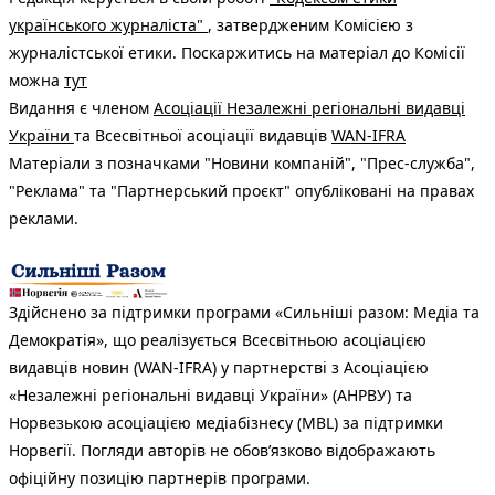
українського журналіста"
, затвердженим Комісією з
журналістської етики. Поскаржитись на матеріал до Комісії
можна
тут
Видання є членом
Асоціації Незалежні регіональні видавці
України
та Всесвітньої асоціації видавців
WAN-IFRA
Матеріали з позначками "Новини компаній", "Прес-служба",
"Реклама" та "Партнерський проєкт" опубліковані на правах
реклами.
Здійснено за підтримки програми «Сильніші разом: Медіа та
Демократія», що реалізується Всесвітньою асоціацією
видавців новин (WAN-IFRA) у партнерстві з Асоціацією
«Незалежні регіональні видавці України» (АНРВУ) та
Норвезькою асоціацією медіабізнесу (MBL) за підтримки
Норвегії. Погляди авторів не обов’язково відображають
офіційну позицію партнерів програми.