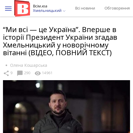
Всім.юа
Всі новини
Обговорення
Хмельницький
“Ми всі — це Україна”. Вперше в
історії Президент України згадав
Хмельницький у новорічному
вітанні (ВІДЕО, ПОВНИЙ ТЕКСТ)
Олена Кошарська
chat_bubble
share
visibility
9
290
14961