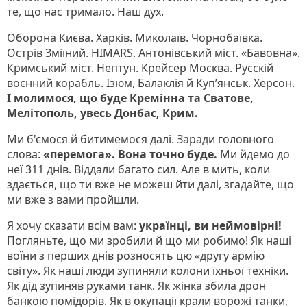
те, що нас тримало. Наш дух.
Оборона Києва. Харків. Миколаїв. Чорнобаївка.
Острів Зміїний. HIMARS. Антонівський міст. «Бавовна».
Кримський міст. Нептун. Крейсер Москва. Русскій
воєнний корабль. Ізюм, Балаклія й Куп’янськ. Херсон.
І молимося, що буде Кремінна та Сватове,
Мелітополь, увесь Донбас, Крим.
Ми б'ємося й битимемося далі. Заради головного
слова:
«перемога». Вона точно буде.
Ми йдемо до
неї 311 днів. Віддали багато сил. Але в мить, коли
здається, що ти вже не можеш йти далі, згадайте, що
ми вже з вами пройшли.
Я хочу сказати всім вам:
українці, ви неймовірні!
Погляньте, що ми зробили й що ми робимо! Як наші
воїни з перших днів розносять цю «другу армію
світу». Як наші люди зупиняли колони їхньої техніки.
Як дід зупиняв руками танк. Як жінка збила дрон
банкою помідорів. Як в окупації крали ворожі танки,