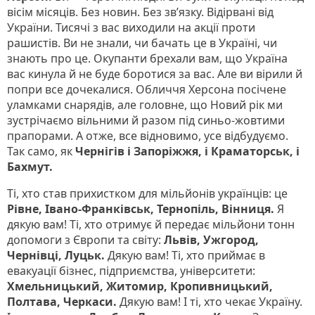
вісім місяців. Без новин. Без зв’язку. Відірвані від
України. Тисячі з вас виходили на акції проти
рашистів. Ви не знали, чи бачать це в Україні, чи
знають про це. Окупанти брехали вам, що Україна
вас кинула й не буде боротися за вас. Але ви вірили й
попри все дочекалися. Обличчя Херсона посічене
уламками снарядів, але головне, що Новий рік ми
зустрічаємо вільними й разом під синьо-жовтими
прапорами. А отже, все відновимо, усе відбудуємо.
Так само, як
Чернігів і Запоріжжя, і Краматорськ, і
Бахмут.
Ті, хто став прихистком для мільйонів українців: це
Рівне, Івано-Франківськ, Тернопіль, Вінниця.
Я
дякую вам! Ті, хто отримує й передає мільйони тонн
допомоги з Європи та світу:
Львів, Ужгород,
Чернівці, Луцьк.
Дякую вам! Ті, хто приймає в
евакуації бізнес, підприємства, університети:
Хмельницький, Житомир, Кропивницький,
Полтава, Черкаси.
Дякую вам! І ті, хто чекає Україну.