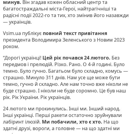
минув.
Він згадав кожен обласний центр та
багатостраждальні міста-Герої, найтрагічніші та
радісні події 2022-го та тих, хто змінив його назавжди
— українців.
Vsim.ua публікує
повний текст привітання
президента Володимира Зеленського з Новим 2023
роком.
“Дорогі українці!
Цей рік почався 24 лютого.
Без
передмов і прелюдій. Різко. Рано. О 4-й годині. Було
темно. Було гучно. Багатьом було складно, комусь —
страшно. Минуло 311 днів. Нам усе ще може бути
темно, гучно й складно. Але нам точно вже ніколи не
буде страшно. І ніколи не буде соромно. Це був наш
рік. Рік України. Рік українців.
24 лютого ми прокинулись. Інші ми. Інший народ.
Інші українці. Перші ракети остаточно зруйнували
лабіринт ілюзій.
Ми побачили, хто є хто.
На що
здатні друзі, вороги, а головне — на що здатні ми