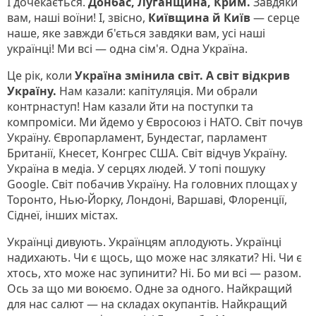
І дочекається.
Донбас, Луганщина, Крим.
Завдяки
вам, наші воїни! І, звісно,
Київщина й Київ
— серце
наше, яке завжди б'ється завдяки вам, усі наші
українці! Ми всі — одна сім'я. Одна Україна.
Це рік, коли
Україна змінила світ. А світ відкрив
Україну.
Нам казали: капітуляція. Ми обрали
контрнаступ! Нам казали йти на поступки та
компроміси. Ми йдемо у Євросоюз і НАТО. Світ почув
Україну. Європарламент, Бундестаг, парламент
Британії, Кнесет, Конгрес США. Світ відчув Україну.
Україна в медіа. У серцях людей. У топі пошуку
Google. Світ побачив Україну. На головних площах у
Торонто, Нью-Йорку, Лондоні, Варшаві, Флоренції,
Сіднеї, інших містах.
Українці дивують. Українцям аплодують. Українці
надихають. Чи є щось, що може нас злякати? Ні. Чи є
хтось, хто може нас зупинити? Ні. Бо ми всі — разом.
Ось за що ми воюємо. Одне за одного. Найкращий
для нас салют — на складах окупантів. Найкращий