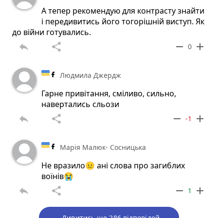
А тепер рекомендую для контрасту знайти
і передивитись його тогорішній виступ. Як
до війни готувались.
reply
share
remove
add
0
Людмила Джердж
Гарне привітання, сміливо, сильно,
навертались сльози
reply
share
remove
add
-1
Марія Малюк- Сосницька
Не вразило😐 ані слова про загиблих
воїнів😭
reply
share
remove
add
1
Дивитись ще 286 відповідей