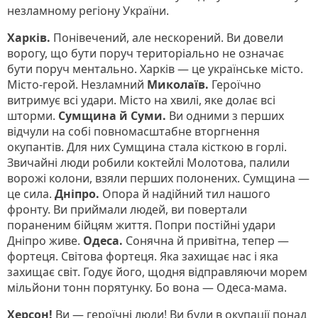
незламному регіону України.
Харків.
Понівечений, але нескорений. Ви довели
ворогу, що бути поруч територіально не означає
бути поруч ментально. Харків — це українське місто.
Місто-герой. Незламний
Миколаїв.
Героїчно
витримує всі удари. Місто на хвилі, яке долає всі
шторми.
Сумщина й Суми.
Ви одними з перших
відчули на собі повномасштабне вторгнення
окупантів. Для них Сумщина стала кісткою в горлі.
Звичайні люди робили коктейлі Молотова, палили
ворожі колони, взяли перших полонених. Сумщина —
це сила.
Дніпро.
Опора й надійний тил нашого
фронту. Ви приймали людей, ви повертали
пораненим бійцям життя. Попри постійні удари
Дніпро живе.
Одеса.
Сонячна й привітна, тепер —
фортеця. Світова фортеця. Яка захищає нас і яка
захищає світ. Годує його, щодня відправляючи морем
мільйони тонн порятунку. Бо вона — Одеса-мама.
Херсон!
Ви — героїчні люди! Ви були в окупації понад