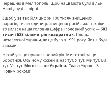
черешню в Мелітополь. Щоб наші міста були вільні.
Наші друзі — вірні.
І щоб у звітах біля цифри 100 тисяч знищених
ворогів, тисяч одиниць знищеної російської техніки
з’явилася наша головна цифра і головний успіх —
603
тисячі 628 кілометрів квадратних.
Площа
незалежної України, як це було з 1991 року. Як це буде
завжди.
Нехай усе це принесе новий рік. Ми готові за це
боротися. Ось чому кожен із нас тут. Я тут. Ми тут. Ви
тут. Усі тут.
Ми всі — це Україна.
Слава Україні! З
Новим роком!”