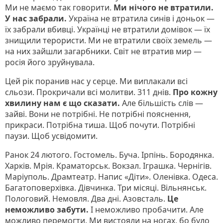
Ми не маємо так говорити.
Ми нічого не втратили.
У нас забрали.
Україна не втратила синів і доньок —
їх забрали вбивці. Українці не втратили домівок — їх
знищили терористи. Ми не втратили своїх земель —
на них зайшли загарбники. Світ не втратив мир —
росія його зруйнувала.
Цей рік поранив нас у серце. Ми виплакали всі
сльози. Прокричали всі молитви. 311 днів.
Про кожну
хвилину нам є що сказати.
Але більшість слів —
зайві. Вони не потрібні. Не потрібні пояснення,
прикраси. Потрібна тиша. Щоб почути. Потрібні
паузи. Щоб усвідомити.
Ранок 24 лютого. Гостомель. Буча. Ірпінь. Бородянка.
Харків. Мрія. Краматорськ. Вокзал. Іграшка. Чернігів.
Маріуполь. Драмтеатр. Напис «Діти». Оленівка. Одеса.
Багатоповерхівка. Дівчинка. Три місяці. Вільнянськ.
Пологовий. Немовля. Два дні. Азовсталь.
Це
неможливо забути.
І неможливо пробачити. Але
можливо перемогти. Ми вистояли на ногах, бо було