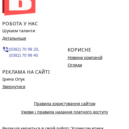
РОБОТА У НАС
Шукаєм таланти
Детальніше
phone_in_talk
(0382) 70 98 20,
КОРИСНЕ
(0382) 70 98 40
Новини компаній
Огляди
РЕКЛАМА НА САЙТІ
Ірина Опук
Звернутися
Правила користування сайтом
Умови і правила надання платного доступу
Редакція керується в своїй роботі
"Кодексом етики