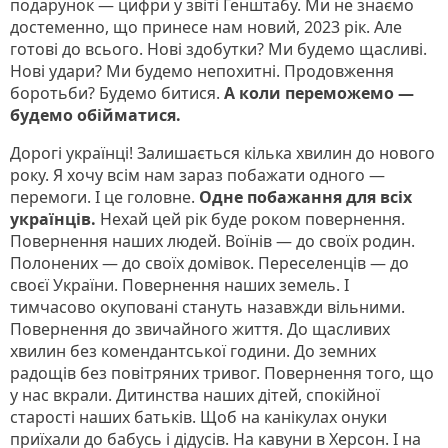
подарунок — цифри у звіті Генштабу. Ми не знаємо
достеменно, що принесе нам новий, 2023 рік. Але
готові до всього. Нові здобутки? Ми будемо щасливі.
Нові удари? Ми будемо непохитні. Продовження
боротьби? Будемо битися.
А коли переможемо —
будемо обійматися.
Дорогі українці! Залишається кілька хвилин до нового
року. Я хочу всім нам зараз побажати одного —
перемоги. І це головне.
Одне побажання для всіх
українців.
Нехай цей рік буде роком повернення.
Повернення наших людей. Воїнів — до своїх родин.
Полонених — до своїх домівок. Переселенців — до
своєї України. Повернення наших земель. І
тимчасово окуповані стануть назавжди вільними.
Повернення до звичайного життя. До щасливих
хвилин без комендантської години. До земних
радощів без повітряних тривог. Повернення того, що
у нас вкрали. Дитинства наших дітей, спокійної
старості наших батьків. Щоб на канікулах онуки
приїхали до бабусь і дідусів. На кавуни в Херсон. І на