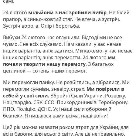
самі.
24 лютого
мільйони з нас зробили вибір
. Не білий
прапор, а синьо-жовтий стяг. Не втеча, а зустріч.
Зустріч ворога. Опір і боротьба.
Вибухи 24 лютого нас оглушили. Відтоді ми не все
чуємо. І не всіх слухаємо. Нам казали: у вас немає
інших варіантів, аніж здатися. Ми кажемо: у нас немає
інших варіантів, аніж перемогти. 24 лютого
ми
почали творити нашу перемогу
. З багатьох
цеглинок — сотень інших перемог.
Ми перемогли паніку. Не розбіглись, а зібралися. Ми
перемогли сумніви, зневіру, страх.
Ми повірили в
себе й у свої сили.
Збройні Сили України. Розвідку.
Нацгвардію. СБУ. ССО. Прикордонників. Тероборону.
ППО. Поліцію. ДСНС. Усі наші сили оборони й
безпеки. Я пишаюся вами всіма, наші воїни!
Цей рік можна назвати роком втрат для України, для
всієї Європи, для всього світу. Але це неправильно.