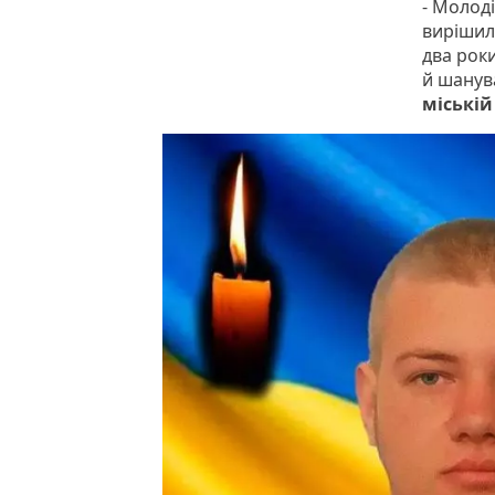
- Молоді
вирішила
два роки
й шанува
міській