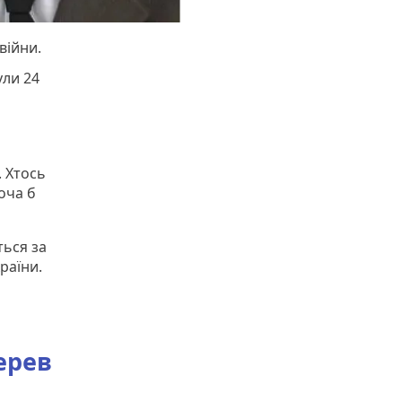
війни.
ули 24
. Хтось
хоча б
ться за
раїни.
ерев