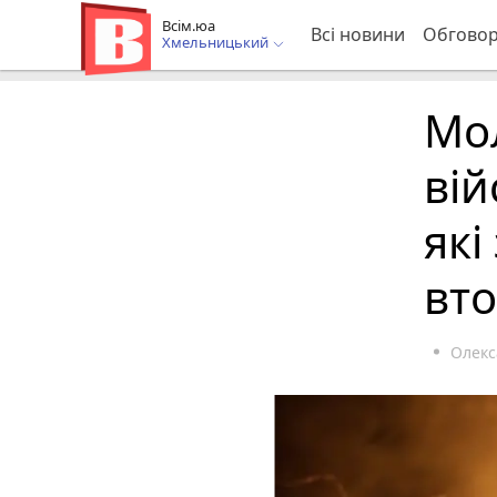
Всім.юа
Всі новини
Обгово
Хмельницький
Мол
вій
які
вт
Олек