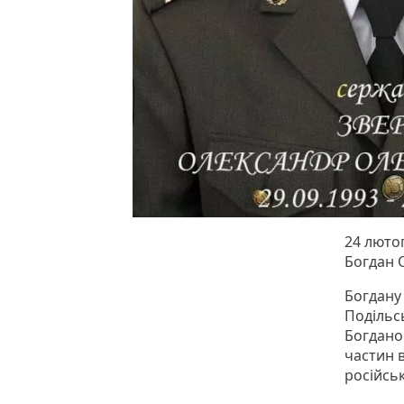
24 люто
Богдан 
Богдану
Подільс
Богданом
частин в
російськ