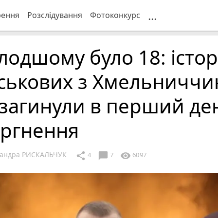
...
рення
Розслідування
Фотоконкурс
одшому було 18: історі
ськових з Хмельниччи
 загинули в перший де
оргнення
сандра РИСКАЛЬЧУК
chat_bubble
share
visibility
4
7
6097