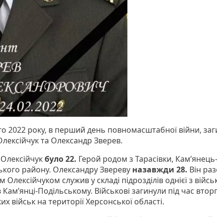
го 2022 року, в перший день повномасштабної війни, за
Олексійчук та Олександр Зверев.
 Олексійчук
було 22.
Герой родом з Тарасівки, Кам’янець
ького району. Олександру Звереву
назавжди 28.
Він раз
 Олексійчуком служив у складі підрозділів однієї з війсь
 Кам’янці-Подільському. Військові загинули під час вто
их військ на території Херсонської області.