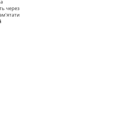
на
іть через
пам'ятати
й