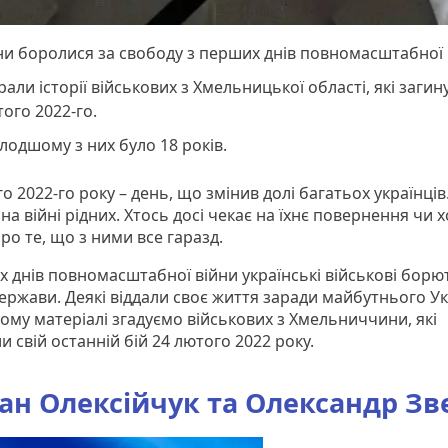
и боролися за свободу з перших днів повномасштабної 
рали історії військових з Хмельницької області, які загин
ого 2022-го.
одшому з них було 18 років.
о 2022-го року – день, що змінив долі багатьох українців
на війні рідних. Хтось досі чекає на їхнє повернення чи 
про те, що з ними все гаразд.
х днів повномасштабної війни українські військові борю
ержави. Деякі віддали своє життя заради майбутнього Ук
ому матеріалі згадуємо військових з Хмельниччини, які
 свій останній бій 24 лютого 2022 року.
ан Олексійчук та Олександр Зв