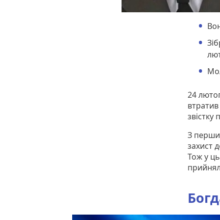
Вон
Зіб
лют
Мол
24 лютог
втратив 
звістку 
З перши
захист д
Тож у ць
прийняли
Богд