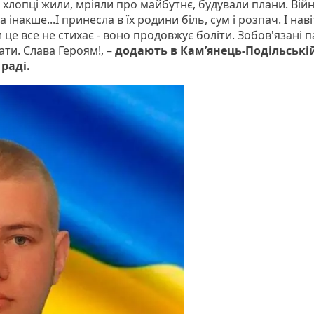
 хлопці жили, мріяли про майбутнє, будували плани. Вій
 інакше...І принесла в їх родини біль, сум і розпач. І нав
 це все не стихає - воно продовжує боліти. Зобов'язані 
ти. Слава Героям!, –
додають в Кам’янець-Подільські
 раді.