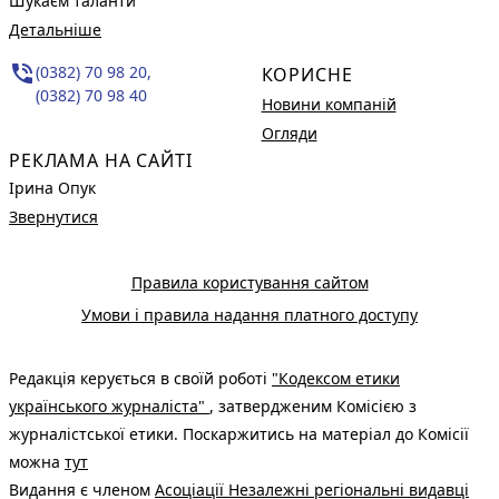
Шукаєм таланти
Детальніше
phone_in_talk
(0382) 70 98 20,
КОРИСНЕ
(0382) 70 98 40
Новини компаній
Огляди
РЕКЛАМА НА САЙТІ
Ірина Опук
Звернутися
Правила користування сайтом
Умови і правила надання платного доступу
Редакція керується в своїй роботі
"Кодексом етики
українського журналіста"
, затвердженим Комісією з
журналістської етики. Поскаржитись на матеріал до Комісії
можна
тут
Видання є членом
Асоціації Незалежні регіональні видавці