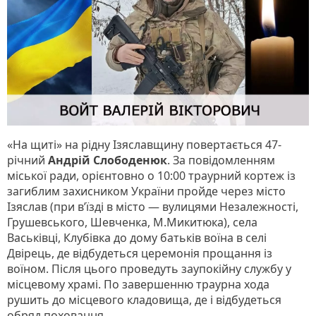
«На щиті» на рідну Ізяславщину повертається 47-
річний
Андрій Слободенюк
. За повідомленням
міської ради, орієнтовно о 10:00 траурний кортеж із
загиблим захисником України пройде через місто
Ізяслав (при в’їзді в місто — вулицями Незалежності,
Грушевського, Шевченка, М.Микитюка), села
Васьківці, Клубівка до дому батьків воїна в селі
Двірець, де відбудеться церемонія прощання із
воїном. Після цього проведуть заупокійну службу у
місцевому храмі. По завершенню траурна хода
рушить до місцевого кладовища, де і відбудеться
обряд поховання.