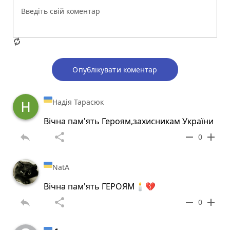
Опублікувати коментар
Надія Тарасюк
Вічна пам'ять Героям,захисникам України
reply
share
remove
add
0
NatA
Вічна пам'ять ГЕРОЯМ🕯️💔
reply
share
remove
add
0