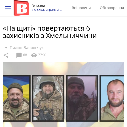
Всім.юа
Всі новини
Обговорення
Хмельницький
«На щиті» повертаються 6
захисників з Хмельниччини
Пилип Васильчук
chat_bubble
share
visibility
1
68
7790