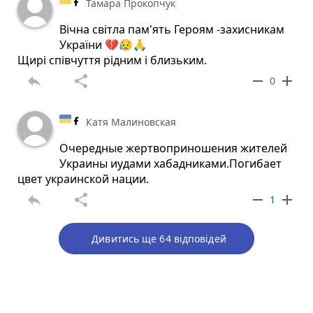
Тамара Прокопчук
Вічна світла пам'ять Героям -захисникам
України 💔😥🙏
Щирі співчуття рідним і близьким.
reply
share
remove
add
0
Катя Малиновская
Очередные жертвоприношения жителей
Украины иудами хабадниками.Погибает
цвет украинской нации.
reply
share
remove
add
1
Дивитись ще 64 відповідей