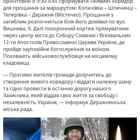
орієнтовно о 9:30-9.45 сформувати «живий» коридор
для прощання за маршрутом: Копачівка – Шпичинці –
Теперівка – Деражня (Містечко). Прощання з
загиблим розпочнеться біля його домівки по вул.
Вишнева, 9. Далі похоронний кортеж прямуватиме
через центр міста до Собору Славних і Всехвальних
12-ти Апостолів Православної Церкви України, де
пройде заупокійне богослужіння за воїном.
Поховають військовослужбовця на місцевому
кладовищі.
— Просимо жителів громади долучитись до
створення живого коридору і віддати належну шану
та гідно провести в останню дорогу нашого
Захисника, який віддав своє життя за свободу і
незалежність України, — інформує Деражнянська
міська рада.