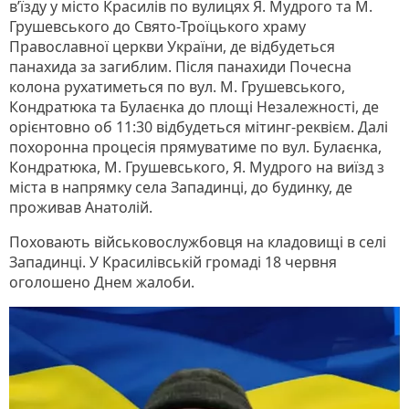
в’їзду у місто Красилів по вулицях Я. Мудрого та М.
Грушевського до Свято-Троїцького храму
Православної церкви України, де відбудеться
панахида за загиблим. Після панахиди Почесна
колона рухатиметься по вул. М. Грушевського,
Кондратюка та Булаєнка до площі Незалежності, де
орієнтовно об 11:30 відбудеться мітинг-реквієм. Далі
похоронна процесія прямуватиме по вул. Булаєнка,
Кондратюка, М. Грушевського, Я. Мудрого на виїзд з
міста в напрямку села Западинці, до будинку, де
проживав Анатолій.
Поховають військовослужбовця на кладовищі в селі
Западинці. У Красилівській громаді 18 червня
оголошено Днем жалоби.