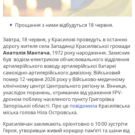
Прощання з ними відбудуться 18 червня.
Завтра, 18 червня, у Красилові проведуть в останню
дорогу жителя села Западинці Красилівської громади
Анатолія Мантача
, 1972 року народження. Захисник
був водієм-електриком обчислювального відділення
артилерійського взводу артилерійської батареї
самохідно-артилерійського дивізіону. Військовий
помер 12 червня 2026 року у Військово-медичному
клінічному центрі Центрального регіону м. Вінниця,
унаслідок поранень, отриманих від ураження FPV-
дроном поблизу населеного пункту Григорівка
Запорізької області. Про це
повідомила
Красилівська
міська голова Ніла Островська.
Красилівчан закликають орієнтовно о 10:00 зустріти
Героя, утворивши живий коридор пам’яті та шани від