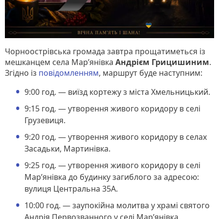
Чорноострівська громада завтра прощатиметься із
мешканцем села Мар’янівка
Андрієм Грицишиним
.
Згідно із
повідомленням
, маршрут буде наступним:
9:00 год. — виїзд кортежу з міста Хмельницький.
9:15 год. — утворення живого коридору в селі
Грузевиця.
9:20 год. — утворення живого коридору в селах
Засадьки, Мартинівка.
9:25 год. — утворення живого коридору в селі
Мар’янівка до будинку загиблого за адресою:
вулиця Центральна 35А.
10:00 год. — заупокійна молитва у храмі святого
Андрія Первозванного у селі Мар’янівка.