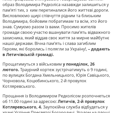
образ Володимира Редколіса назавжди залишиться у
пам’яті тих, з ким перетиналися його життєві дороги.
Висловлюємо щирі співчуття рідним та близьким
Володимира, бойовим побратимам та всім, хто його
знав. Сумуємо разом із вами. Просимо жителів
громади своєю участю вшанувати пам’ять відважного
захисника, який віддав своє життя за мирне майбутнє
нашої держави. Вічна пам’ять і слава загиблим
Героям, які боролись і полягли за Україну!,
– додають
в Летичівській громаді.
Прощатимуться з військовим
у понеділок, 26
лютого.
Траурний кортеж зустрічатимуть о 9 годині,
по вулицях Богдана Хмельницького, Юрія Савіцького,
Чорновола, Коцюбинського, 2-й провулок
Котляревського.
Прощання із Володимиром Редколісом розпочнеться
об 11.00 годині за адресою:
Летичів, 2-й провулок
Котляревського, 4.
Заупокійна служба відбудеться у
храмі Успіння Пресвятої Богородиці. Згодом на площі