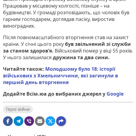
Працював у місцевому колгоспі, пізніше – на
будівництві. У громаді розповідають, що чоловік був
гарним господарем, доглядав пасіку, виростив
виноградник.
Після повномасштабного вторгнення став на захист
країни. У січні цього року
був звільнений зі служби
за станом здоров’я.
Військовий помер у віці 55 років.
У нього залишилася
дружина та два сини.
Читайте також:
Молодшому було 18: історії
військових з Хмельниччини, які загинули в
перший день вторгнення
Додайте Всім.юа до вибраних джерел у
Google
Герої війни