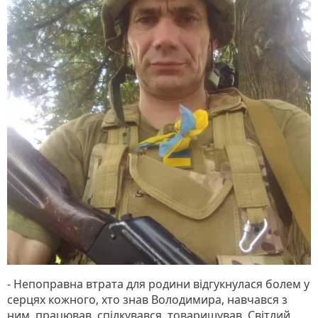
- Непоправна втрата для родини відгукнулася болем у
серцях кожного, хто знав Володимира, навчався з
ним, працював, спілкувався, товаришував. Світлий