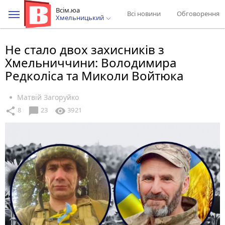
Всім.юа
Всі новини
Обговорення
Хмельницький
Не стало двох захисників з
Хмельниччини: Володимира
Редколіса та Миколи Войтюка
Матвій Загоруйко
chat_bubble
share
visibility
8
23
3921