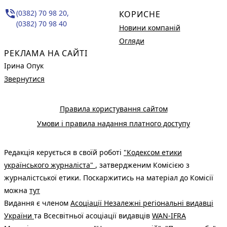
phone_in_talk
(0382) 70 98 20,
КОРИСНЕ
(0382) 70 98 40
Новини компаній
Огляди
РЕКЛАМА НА САЙТІ
Ірина Опук
Звернутися
Правила користування сайтом
Умови і правила надання платного доступу
Редакція керується в своїй роботі
"Кодексом етики
українського журналіста"
, затвердженим Комісією з
журналістської етики. Поскаржитись на матеріал до Комісії
можна
тут
Видання є членом
Асоціації Незалежні регіональні видавці
України
та Всесвітньої асоціації видавців
WAN-IFRA