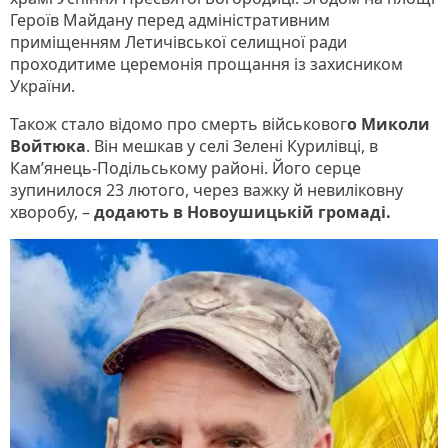
Героїв Майдану перед адміністративним
приміщенням Летичівської селищної ради
проходитиме церемонія прощання із захисником
України.
Також стало відомо про смерть військовог
о Миколи
Войтюка
. Він мешкав у селі Зелені Курилівці, в
Кам’янець-Подільському районі. Його серце
зупинилося 23 лютого, через важку й невиліковну
хворобу, –
додають в Новоушицькій громаді.