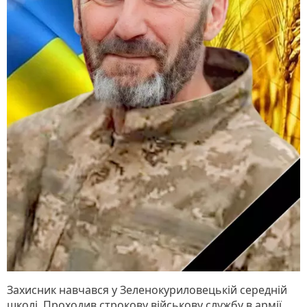
Захисник навчався у Зеленокуриловецькій середній
школі. Проходив строкову військову службу в армії.