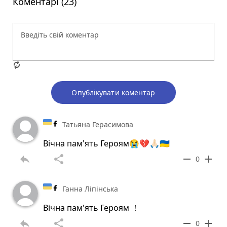
Коментарі (23)
Опублікувати коментар
Татьяна Герасимова
Вічна пам'ять Героям😭💔🙏🏻🇺🇦
reply
share
remove
add
0
Ганна Ліпінська
Вічна пам'ять Героям ！
reply
share
remove
add
0