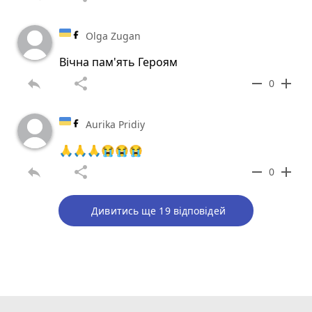
Olga Zugan
Вічна пам'ять Героям
reply
share
remove
add
0
Aurika Pridiy
🙏🙏🙏😭😭😭
reply
share
remove
add
0
Дивитись ще 19 відповідей