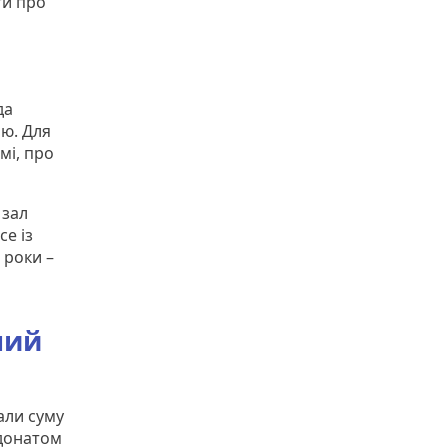
ти про
да
ою. Для
мі, про
 зал
е із
 роки –
ший
али суму
 донатом