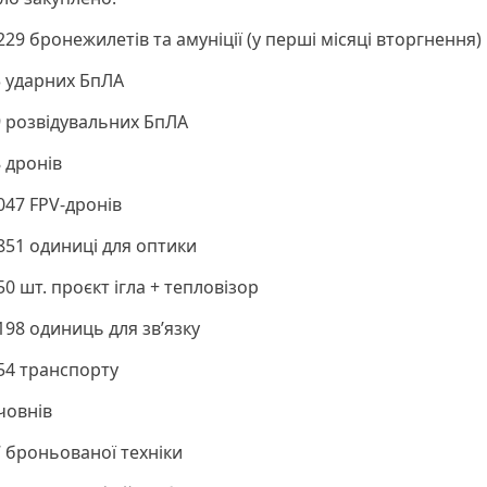
229 бронежилетів та амуніції (у перші місяці вторгнення)
3 ударних БпЛА
 розвідувальних БпЛА
 дронів
047 FPV-дронів
851 одиниці для оптики
50 шт. проєкт ігла + тепловізор
198 одиниць для зв’язку
54 транспорту
човнів
 броньованої техніки