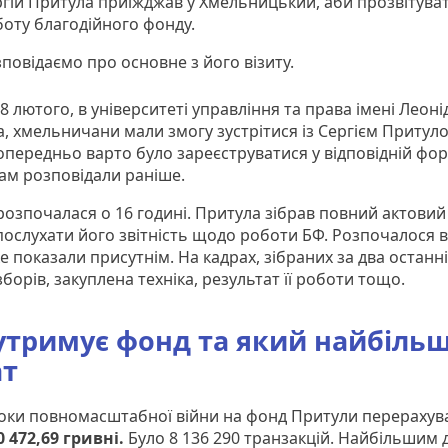
гій Притула приїжджав у Хмельницький, аби прозвітува
оту благодійного фонду.
повідаємо про основне з його візиту.
8 лютого, в університеті управління та права імені Леоні
, хмельничани мали змогу зустрітися із Сергієм Притул
опередньо варто було зареєструватися у відповідній фор
ам розповідали раніше.
розпочалася о 16 годині. Притула зібрав повний актовий
послухати його звітність щодо роботи БФ. Розпочалося вс
ке показали присутнім. На кадрах, зібраних за два останні
борів, закуплена техніка, результат її роботи тощо.
утримує фонд та який найбіль
ат
роки повномасштабної війни на фонд Притули перерахув
0 472,69 гривні.
Було 8 136 290 транзакцій. Найбільшим