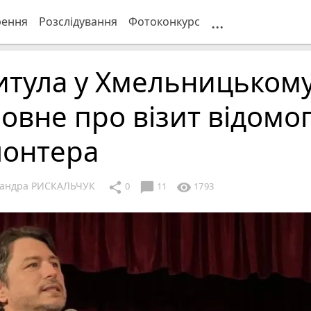
...
рення
Розслідування
Фотоконкурс
итула у Хмельницькому
овне про візит відомо
лонтера
сандра РИСКАЛЬЧУК
chat_bubble
share
visibility
0
11
1793