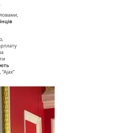
.
словами,
їнців
ю,
арплату
на
ути
ують
 “Ajax”