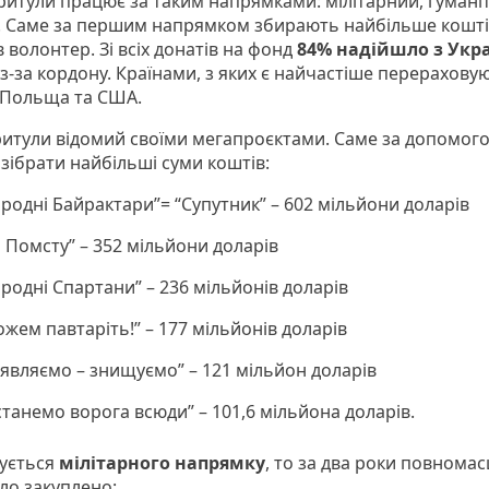
итули працює за таким напрямками: мілітарний, гумані
й. Саме за першим напрямком збирають найбільше коштів
 волонтер. Зі всіх донатів на фонд
84% надійшло з Укра
з-за кордону. Країнами, з яких є найчастіше перерахову
є Польща та США.
итули відомий своїми мегапроєктами. Саме за допомог
зібрати найбільші суми коштів:
родні Байрактари”= “Супутник” – 602 мільйони доларів
 Помсту” – 352 мільйони доларів
родні Спартани” – 236 мільйонів доларів
жем павтаріть!” – 177 мільйонів доларів
являємо – знищуємо” – 121 мільйон доларів
станемо ворога всюди” – 101,6 мільйона доларів.
ується
мілітарного напрямку
, то за два роки повнома
ло закуплено: