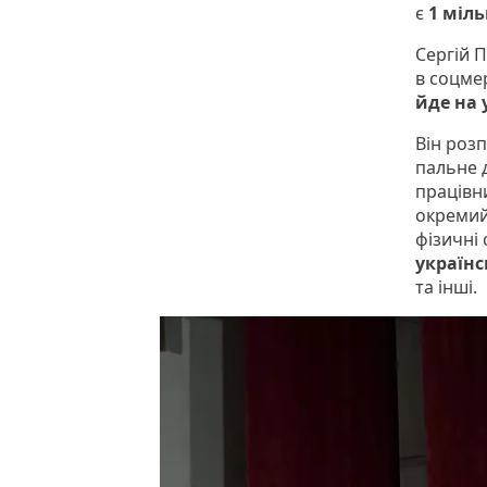
є
1 міль
Сергій 
в соцм
йде на
Він розп
пальне д
працівн
окремий
фізичні 
українс
та інші.