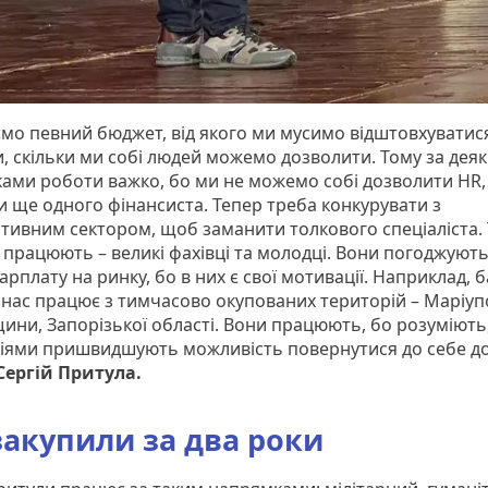
ємо певний бюджет, від якого ми мусимо відштовхуватися
и, скільки ми собі людей можемо дозволити. Тому за дея
ами роботи важко, бо ми не можемо собі дозволити HR, 
чи ще одного фінансиста. Тепер треба конкурувати з
тивним сектором, щоб заманити толкового спеціаліста. 
с працюють – великі фахівці та молодці. Вони погоджуют
рплату на ринку, бо в них є свої мотивації. Наприклад, 
 нас працює з тимчасово окупованих територій – Маріуп
ини, Запорізької області. Вони працюють, бо розуміють
діями пришвидшують можливість повернутися до себе д
Сергій Притула.
акупили за два роки