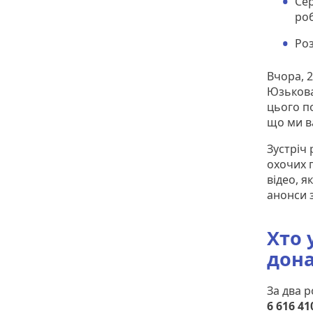
Cер
роб
Роз
Вчора, 2
Юзькова
цього п
що ми в
Зустріч 
охочих 
відео, я
анонси з
Хто 
дон
За два 
6 616 41