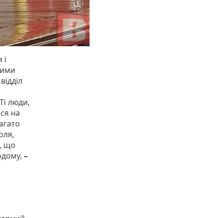
 і
кими
відділ
Ті люди,
ься на
багато
оля,
, що
одому,
–