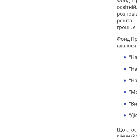
Фонд Пр
освітні
розповів
решта – 
гроші, 
Фонд Пр
вдалося 
“На
“На
“На
“Мо
“Ви
“Ді
Що стос
війни бу