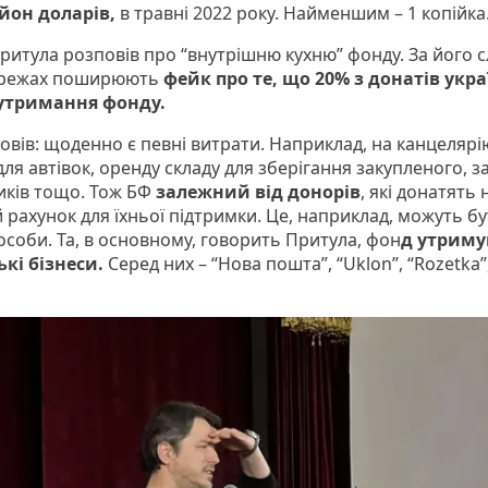
йон доларів,
в травні 2022 року. Найменшим – 1 копійка
Притула розповів про “внутрішню кухню” фонду. За його 
ережах поширюють
фейк про те, що 20% з донатів укра
 утримання фонду.
овів: щоденно є певні витрати. Наприклад, на канцелярі
ля автівок, оренду складу для зберігання закупленого, з
иків тощо. Тож БФ
залежний від донорів
, які донатять 
 рахунок для їхньої підтримки. Це, наприклад, можуть б
особи. Та, в основному, говорить Притула, фон
д утрим
ькі бізнеси.
Серед них – “Нова пошта”, “Uklon”, “Rozetka”,