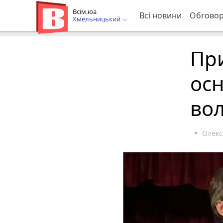
Всім.юа
Всі новини
Обгово
Хмельницький
Пр
осн
во
Олек