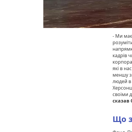
- Ми ма
розуміт
напрямк
кадрів 
корпора
які в на
меншу за
людей в
Херсонщ
своїми 
сказав 
Що з