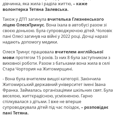
дівчинка, яка жила і раділа життю,
– каже
волонтерка Тетяна Залевська.
Також у ДТП загинула
вчителька Глезненського
ліцею ОлесяТринус
. Вона їхала в автобусі разом зі
своєю донькою. Була супроводжуючою дітей. Чоловік
пані Олесі загинув на війні у 2022 році. Дочці наразі
надають допомогу медики.
Олеся Тринус працювала
вчителем англійської
мови
протягом 15 років. Із них 8 була заступником з
виховної роботи. Разом з батьками вона жила в селі
Стара Чортория на Житомирщині.
- Вона була вчителем вищої категорії. Закінчила
Житомирський державний університет імені Івана
Франка. Займалась організаціями шкільних свят. Була
веселою, життєрадісною, усміхненою. Гарно
спілкувалася з дітьми. І вже не вперше
супроводжувала дітей під час поїздок,
– розповідає
пані Тетяна.