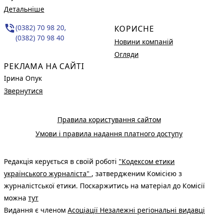
Детальніше
phone_in_talk
(0382) 70 98 20,
КОРИСНЕ
(0382) 70 98 40
Новини компаній
Огляди
РЕКЛАМА НА САЙТІ
Ірина Опук
Звернутися
Правила користування сайтом
Умови і правила надання платного доступу
Редакція керується в своїй роботі
"Кодексом етики
українського журналіста"
, затвердженим Комісією з
журналістської етики. Поскаржитись на матеріал до Комісії
можна
тут
Видання є членом
Асоціації Незалежні регіональні видавці