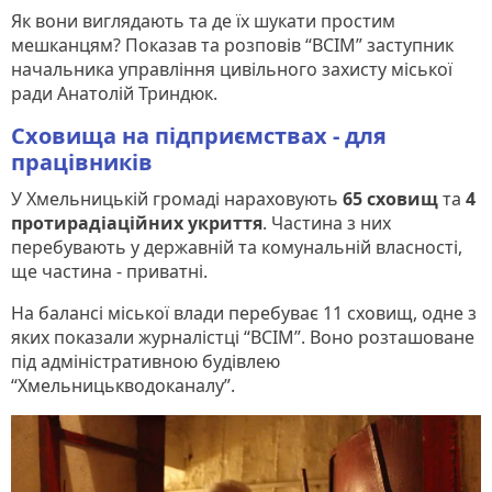
Як вони виглядають та де їх шукати простим
мешканцям? Показав та розповів “ВСІМ” заступник
начальника управління цивільного захисту міської
ради Анатолій Триндюк.
Сховища на підприємствах - для
працівників
У Хмельницькій громаді нараховують
65 сховищ
та
4
протирадіаційних укриття
. Частина з них
перебувають у державній та комунальній власності,
ще частина - приватні.
На балансі міської влади перебуває 11 сховищ, одне з
яких показали журналістці “ВСІМ”. Воно розташоване
під адміністративною будівлею
“Хмельницькводоканалу”.