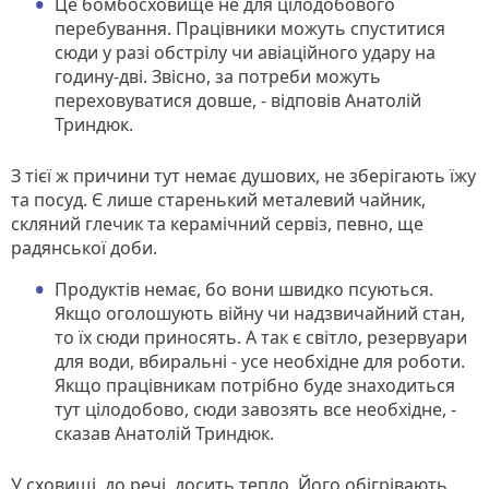
Це бомбосховище не для цілодобового
перебування. Працівники можуть спуститися
сюди у разі обстрілу чи авіаційного удару на
годину-дві. Звісно, за потреби можуть
переховуватися довше, - відповів Анатолій
Триндюк.
З тієї ж причини тут немає душових, не зберігають їжу
та посуд. Є лише старенький металевий чайник,
скляний глечик та керамічний сервіз, певно, ще
радянської доби.
Продуктів немає, бо вони швидко псуються.
Якщо оголошують війну чи надзвичайний стан,
то їх сюди приносять. А так є світло, резервуари
для води, вбиральні - усе необхідне для роботи.
Якщо працівникам потрібно буде знаходиться
тут цілодобово, сюди завозять все необхідне, -
сказав Анатолій Триндюк.
У сховищі, до речі, досить тепло. Його обігрівають