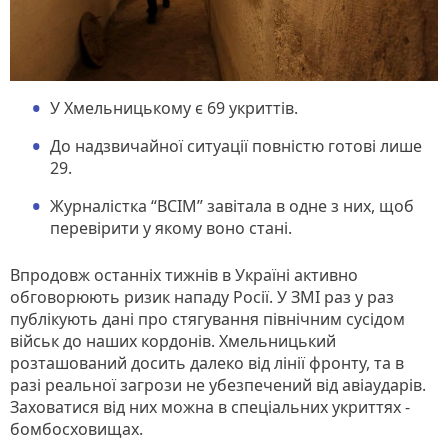
У Хмельницькому є 69 укриттів.
До надзвичайної ситуації повністю готові лише
29.
Журналістка “ВСІМ” завітала в одне з них, щоб
перевірити у якому воно стані.
Впродовж останніх тижнів в Україні активно
обговорюють ризик нападу Росії. У ЗМІ раз у раз
публікують дані про стягування північним сусідом
військ до наших кордонів. Хмельницький
розташований досить далеко від лінії фронту, та в
разі реальної загрози не убезпечений від авіаударів.
Заховатися від них можна в спеціальних укриттях -
бомбосховищах.