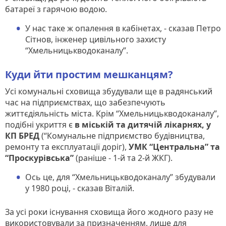
батареї з гарячою водою.
У нас таке ж опалення в кабінетах, - сказав Петро
Сітнов, інженер цивільного захисту
“Хмельницькводоканалу”.
Куди йти простим мешканцям?
Усі комунальні сховища збудували ще в радянський
час на підприємствах, що забезпечують
життєдіяльність міста. Крім “Хмельницькводоканалу”,
подібні укриття є
в міській та дитячій лікарнях, у
КП БРЕД
(“Комунальне підприємство будівництва,
ремонту та експлуатації доріг),
УМК “Центральна” та
“Проскурівська”
(раніше - 1-й та 2-й ЖКГ).
Ось це, для “Хмельницькводоканалу” збудували
у 1980 році, - сказав Віталій.
За усі роки існування сховища його жодного разу не
використовували за призначенням, лише для