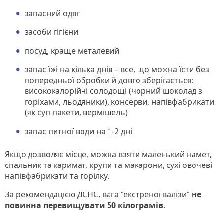
запасний одяг
засоби гігієни
посуд, краще металевий
запас їжі на кілька днів – все, що можна їсти без
попередньої обробки й довго зберігається:
висококалорійні солодощі (чорний шоколад з
горіхами, льодяники), консерви, напівфабрикати
(як суп-пакети, вермішель)
запас питної води на 1-2 дні
Якщо дозволяє місце, можна взяти маленький намет,
спальник та каримат, крупи та макарони, сухі овочеві
напівфабрикати та горілку.
За рекомендацією ДСНС, вага “екстреної валізи”
не
повинна перевищувати 50 кілограмів
.