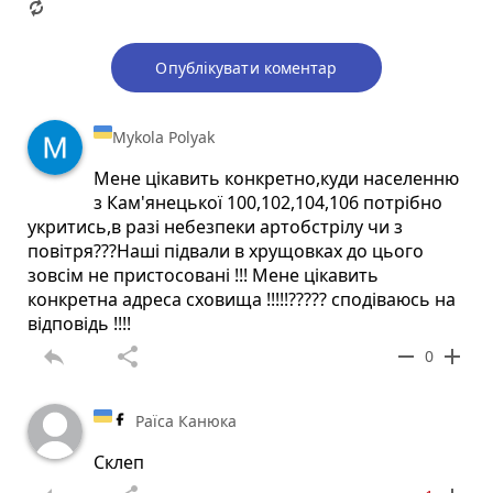
Опублікувати коментар
Mykola Polyak
Мене цікавить конкретно,куди населенню
з Кам'янецької 100,102,104,106 потрібно
укритись,в разі небезпеки артобстрілу чи з
повітря???Наші підвали в хрущовках до цього
зовсім не пристосовані !!! Мене цікавить
конкретна адреса сховища !!!!!????? сподіваюсь на
відповідь !!!!
reply
share
remove
add
0
Раїса Канюка
Склеп