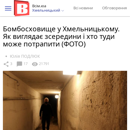
Всім.юа
Всі новини
Обговорення
Хмельницький
Бомбосховище у Хмельницькому.
Як виглядає зсередини і хто туди
може потрапити (ФОТО)
Юлія ПОДЛЮК
chat_bubble
share
visibility
3
17
21791