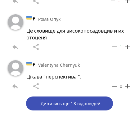
reply
share
remove
add
-1
Рома Опук
Це сховище для високопосадовцив и их
отоценя
reply
share
remove
add
1
Valentyna Chernyuk
Цікава "перспектива ".
reply
share
remove
add
0
Дивитись ще 13 відповідей