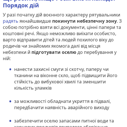
Порядок дій
У разі початку дій воєнного характеру рятувальники
радять
якнайшвидше
покинути небезпечну зону
. З
собою потрібно взяти всі документи, цінні папери та
коштовні речі. Якщо неможливо виїхати особисто,
варто відправити дітей та людей похилого віку до
родичів чи знайомих якомога далі від місця
небезпеки й
підготувати оселю
до перебування у
ній:
нанести захисні смуги зі скотчу, паперу чи
тканини на віконне скло, щоб підвищити його
стійкість до вибухової хвилі та зменшити
кількість уламків
за можливості обладнати укриття в підвалі,
передбачити наявність аварійного виходу
забезпечити оселю запасами питної води та
харчових продуктів тривалого зберігання