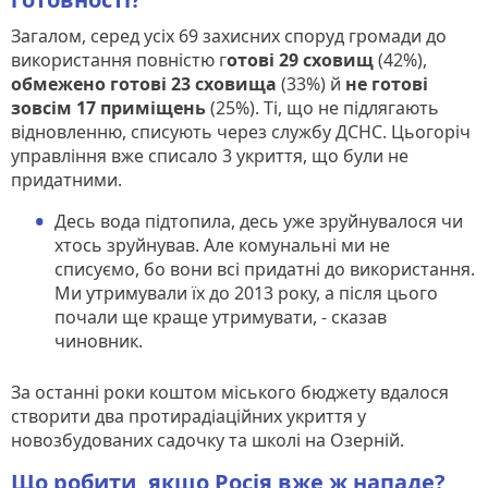
Загалом, серед усіх 69 захисних споруд громади до
використання повністю г
отові 29 сховищ
(42%),
обмежено готові 23 сховища
(33%) й
не готові
зовсім 17 приміщень
(25%). Ті, що не підлягають
відновленню, списують через службу ДСНС. Цьогоріч
управління вже списало 3 укриття, що були не
придатними.
Десь вода підтопила, десь уже зруйнувалося чи
хтось зруйнував. Але комунальні ми не
списуємо, бо вони всі придатні до використання.
Ми утримували їх до 2013 року, а після цього
почали ще краще утримувати, - сказав
чиновник.
За останні роки коштом міського бюджету вдалося
створити два протирадіаційних укриття у
новозбудованих садочку та школі на Озерній.
Що робити, якщо Росія вже ж нападе?