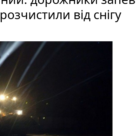
озчистили від снігу