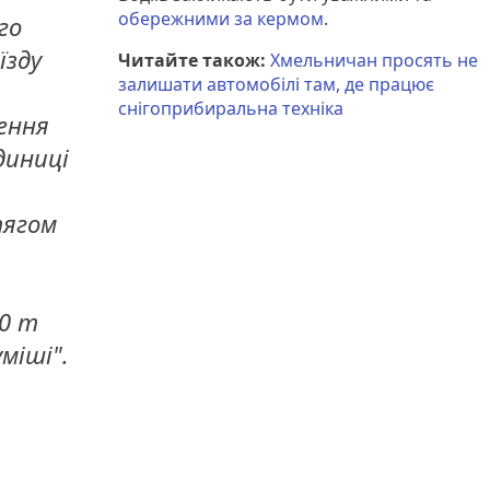
обережними за кермом
.
го
їзду
Читайте також:
Хмельничан просять не
залишати автомобілі там, де працює
снігоприбиральна техніка
ення
диниці
тягом
0 т
міші".