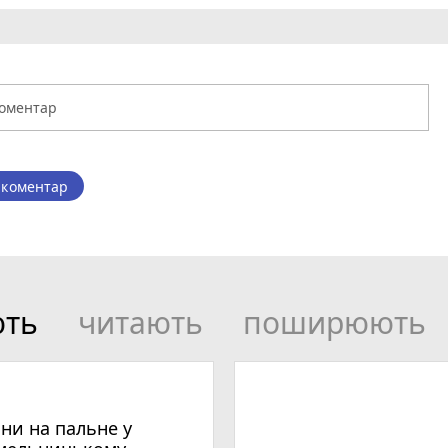
 коментар
ють
читають
поширюють
іни на пальне у