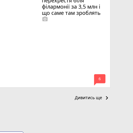
перехрестя біля
філармонії за 3,5 млн і
що саме там зроблять
photo_camera
mode_comment
6
keyboard_arrow_right
Дивитись ще