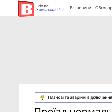
Всім.юа
Всі новини
Обгово
Хмельницький
Планові та аварійні відключення
Проїзд нормаль