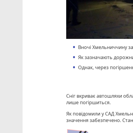
Вночі Хмельниччину зас
Як зазначають дорожни
Однак, через погіршен
Сніг вкриває автошляхи обла
лише погіршиться.
Як повідомили у САД Хмельн
значення забезпечено. Стан