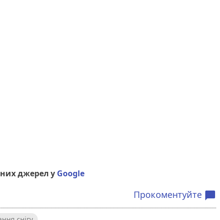
них джерел у
Google
Прокоментуйте
chat_bubble
ння снігу