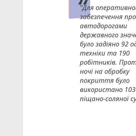
"Для оперативно
забезпечення про
автодорогами
державного знач
було задіяно 92 о
техніки та 190
робітників. Про
ночі на обробку
покриття було
використано 103
піщано-соляної су