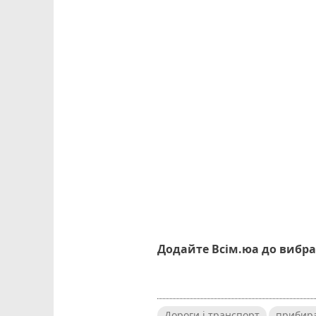
Додайте Всім.юа до вибра
Дороги і транспорт
прибира