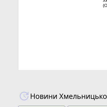
Х
(
Новини Хмельницьког