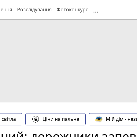
...
рення
Розслідування
Фотоконкурс
 світла
Ціни на пальне
Мій дім - не
ний: дорожники запев