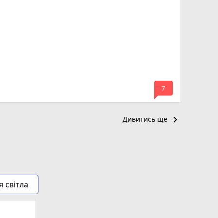
mode_comment
7
keyboard_arrow_right
Дивитись ще
я світла