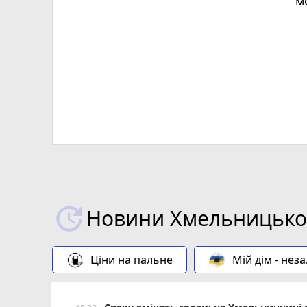
м
Х
Новини Хмельницьког
Ціни на пальне
Мій дім - нез