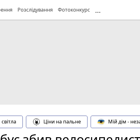
...
рення
Розслідування
Фотоконкурс
 світла
Ціни на пальне
Мій дім - не
бус збив велосипедист