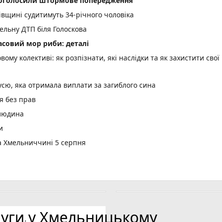
і оголосили штормове попередження
вщині судитимуть 34-річного чоловіка
тельну ДТП біля Голоскова
асовий мор риби: деталі
вому колективі: як розпізнати, які наслідки та як захистити свої
усю, яка отримала виплати за загиблого сина
я без прав
 людина
и
а Хмельниччині 5 серпня
ЛЮЄТЬСЯ)
к 50 найкращих
 6 серпня (ІНФОГРАФІКА)
день
луги у Хмельницькому
 на хабарі