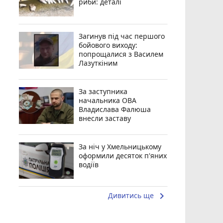
риби: деталі
Загинув під час першого
бойового виходу:
попрощалися з Василем
Лазуткіним
За заступника
начальника ОВА
Владислава Фалюша
внесли заставу
За ніч у Хмельницькому
оформили десяток п'яних
водіїв
keyboard_arrow_right
Дивитись ще