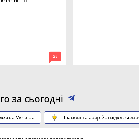
обільності
мельницького
mode_comment
28
о за сьогодні
алежна Україна
Планові та аварійні відключенн