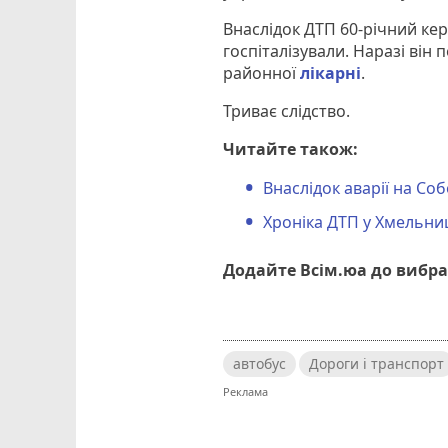
Внаслідок ДТП 60-річний ке
госпіталізували. Наразі він
районної
лікарні
.
Триває слідство.
Читайте також:
Внаслідок аварії на С
Хроніка ДТП у Хмельниц
Додайте Всім.юа до вибра
автобус
Дороги і транспорт