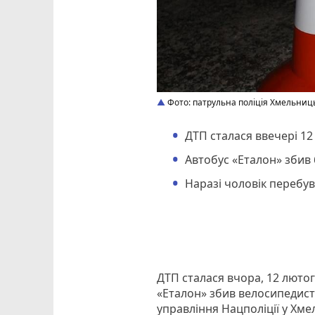
Фото: патрульна поліція Хмельниць
ДТП сталася ввечері 12
Автобус «Еталон» збив 
Наразі чоловік перебува
ДТП сталася вчора, 12 лютог
«Еталон» збив велосипедист
управління Нацполіції у Хме