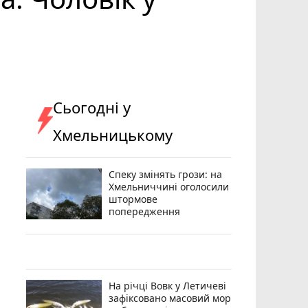
Сьогодні у
Хмельницькому
Спеку змінять грози: на
Хмельниччині оголосили
штормове
попередження
На річці Вовк у Летичеві
зафіксовано масовий мор