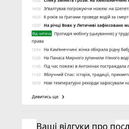
Спеку змінять грози: на Хмельниччин
15:32
Зґвалтував погрожуючи ножем: на Шепеті
14:59
6 років за ґратами проведе водій за смер
14:25
На річці Вовк у Летичеві зафіксовано м
13:37
Від читача
Протидія мобінгу (цькуванню) у трудо
права
На Кам’янеччині жінка обікрала рідну баб
12:54
На Панаса Мирного зупинили п’яного воді
12:20
Під час пожежі в Антонінах постраждала
11:45
Яблучний Спас: історія, традиції, прикмет
11:02
Нові температурні рекорди зафіксували н
10:33
Ціни на пальне у Хмельницькому (ОНОВ
10:01
keyboard_arrow_right
Дивитись ще
Вчителі з Хмельниччини увійшли в списо
09:31
Курс валют у Хмельницькому на сьогодні,
09:00
Погода у Хмельницькому: прогноз на тиж
21:33
Ваші відгуки про пос
Тюрін відсторонив заступника, спійманого
20:41