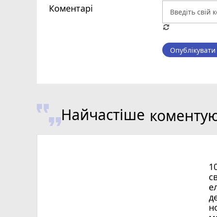
Коментарі
Опублікувати
Найчастіше
коменту
1
с
е
д
н