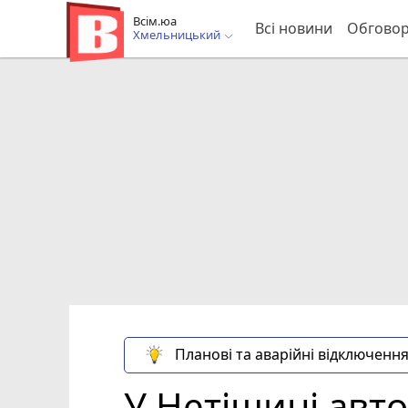
Всім.юа
Всі новини
Обгово
Хмельницький
Планові та аварійні відключення
У Нетішині авто