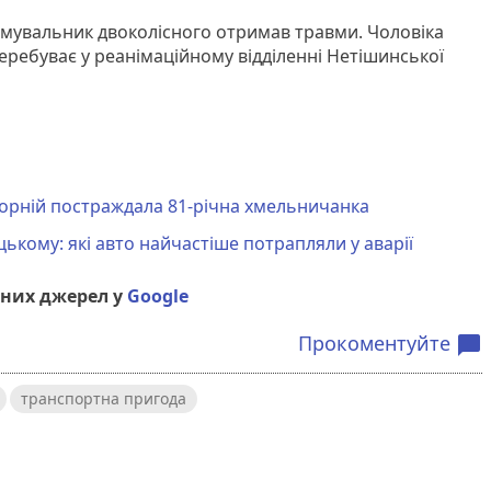
рмувальник двоколісного отримав травми. Чоловіка
 перебуває у реанімаційному відділенні Нетішинської
оборній постраждала 81-річна хмельничанка
ькому: які авто найчастіше потрапляли у аварії
них джерел у
Google
Прокоментуйте
chat_bubble
транспортна пригода