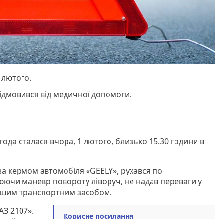
 лютого.
ідмовився від медичної допомоги.
да сталася вчора, 1 лютого, близько 15.30 години в
 за кермом автомобіля «GEELY», рухався по
нюючи маневр повороту ліворуч, не надав переваги у
 іншим транспортним засобом.
АЗ 2107».
Корисне посилання