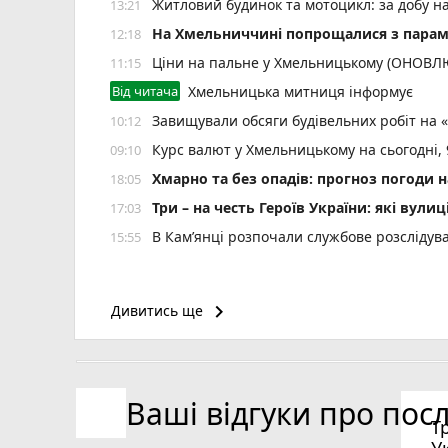
Житловий будинок та мотоцикл: за добу н
13:21
На Хмельниччині попрощалися з пара
12:18
Ціни на пальне у Хмельницькому (ОНОВ
11:15
Від читача
Хмельницька митниця інформує
Завищували обсяги будівельних робіт на 
10:12
Курс валют у Хмельницькому на сьогодні,
09:10
Хмарно та без опадів: прогноз погоди н
18:05
Три – на честь Героїв України: які ву
17:03
В Кам’янці розпочали службове розслідув
15:55
keyboard_arrow_right
Дивитись ще
Ваші відгуки про пос
Т
У