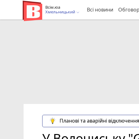
Всім.юа
Всі новини
Обгово
Хмельницький
Планові та аварійні відключення
У Волочиську "