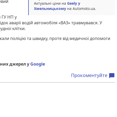
евий
Актуальні ціни на
Geely у
Хмельницькому
на Automoto.ua.
 ГУ НП у
ідок аварії водій автомобіля «ВАЗ» травмувався. У
удної клітки.
кали поліцію та швидку, проте від медичної допомоги
них джерел у
Google
Прокоментуйте
chat_bubble