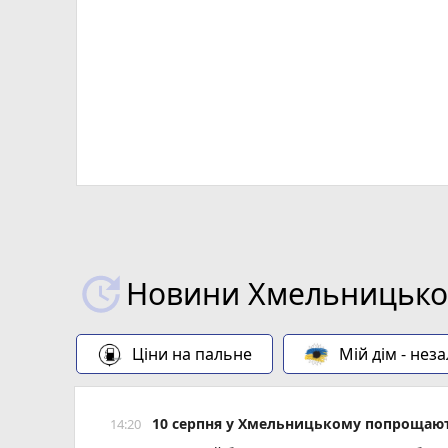
Новини Хмельницьког
Ціни на пальне
Мій дім - нез
10 серпня у Хмельницькому попрощают
14:20