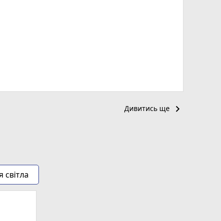
keyboard_arrow_right
Дивитись ще
я світла