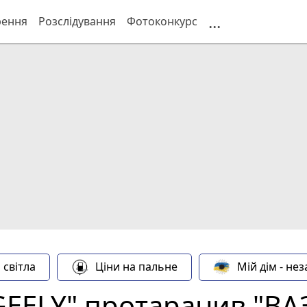
...
рення
Розслідування
Фотоконкурс
 світла
Ціни на пальне
Мій дім - не
GEELY" протаранив "ВА