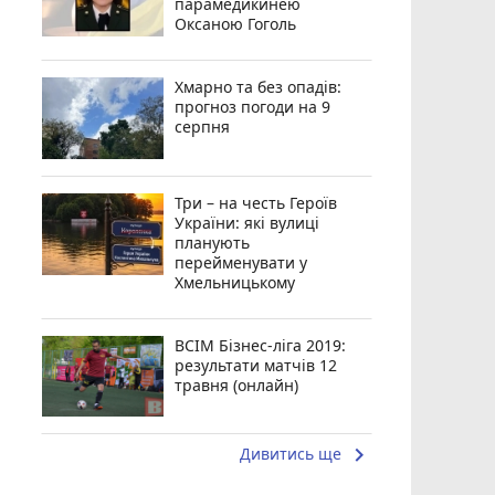
парамедикинею
Оксаною Гоголь
Хмарно та без опадів:
прогноз погоди на 9
серпня
Три – на честь Героїв
України: які вулиці
планують
перейменувати у
Хмельницькому
ВСІМ Бізнес-ліга 2019:
результати матчів 12
травня (онлайн)
keyboard_arrow_right
Дивитись ще