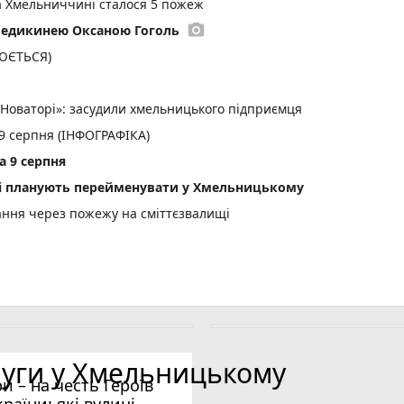
а Хмельниччині сталося 5 пожеж
photo_camera
медикинею Оксаною Гоголь
ЛЮЄТЬСЯ)
«Новаторі»: засудили хмельницького підприємця
 9 серпня (ІНФОГРАФІКА)
а 9 серпня
лиці планують перейменувати у Хмельницькому
ання через пожежу на сміттєзвалищі
луги у Хмельницькому
ри – на честь Героїв
країни: які вулиці