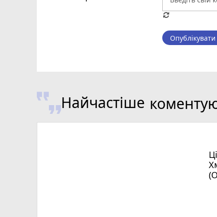
Опублікувати
Найчастіше
коменту
Ц
Х
(