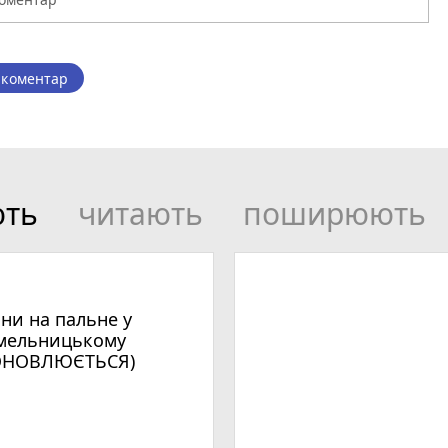
 коментар
ють
читають
поширюють
іни на пальне у
мельницькому
ОНОВЛЮЄТЬСЯ)