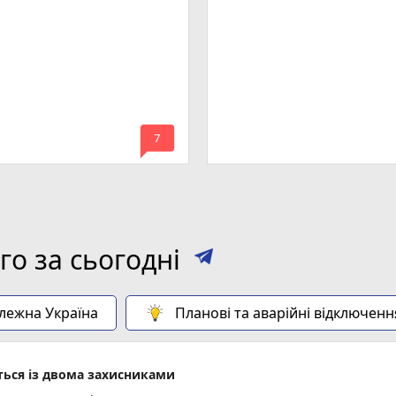
mode_comment
7
о за сьогодні
алежна Україна
Планові та аварійні відключенн
ься із двома захисниками