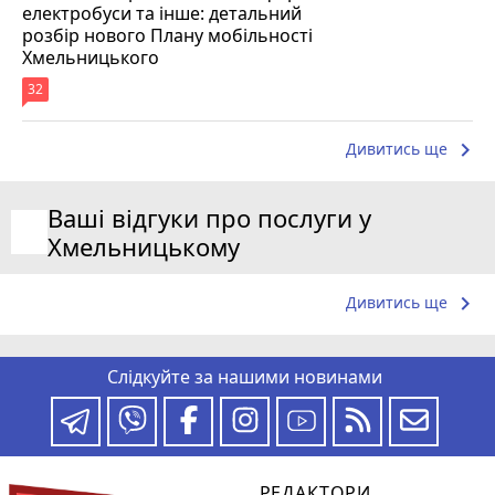
електробуси та інше: детальний
розбір нового Плану мобільності
Хмельницького
32
keyboard_arrow_right
Дивитись ще
Ваші відгуки про послуги у
Хмельницькому
keyboard_arrow_right
Дивитись ще
Слідкуйте за нашими новинами
РЕДАКТОРИ