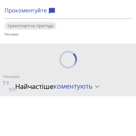
Прокоментуйте
chat_bubble
транспортна пригода
коментують
Найчастіше