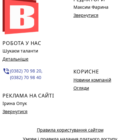
Максим Фарина
Звернутися
РОБОТА У НАС
Шукаєм таланти
Детальніше
phone_in_talk
(0382) 70 98 20,
КОРИСНЕ
(0382) 70 98 40
Новини компаній
Огляди
РЕКЛАМА НА САЙТІ
Ірина Опук
Звернутися
Правила користування сайтом
Умови і правила надання платного доступу