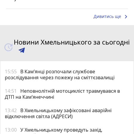
keyboard_arrow_right
Дивитись ще
Новини Хмельницького за сьогодні
15:55
В Кам’янці розпочали службове
розслідування через пожежу на сміттєзвалищі
14:51
Неповнолітній мотоцикліст травмувався в
ДТП на Кам’янеччині
13:42
В Хмельницькому зафіксовані аварійні
відключення світла (АДРЕСИ)
13:00
У Хмельницькому проведуть захід,