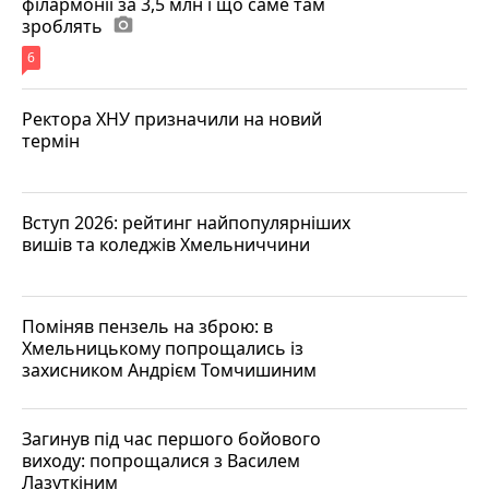
філармонії за 3,5 млн і що саме там
зроблять
photo_camera
6
Ректора ХНУ призначили на новий
термін
Вступ 2026: рейтинг найпопулярніших
вишів та коледжів Хмельниччини
Поміняв пензель на зброю: в
Хмельницькому попрощались із
захисником Андрієм Томчишиним
Загинув під час першого бойового
виходу: попрощалися з Василем
Лазуткіним