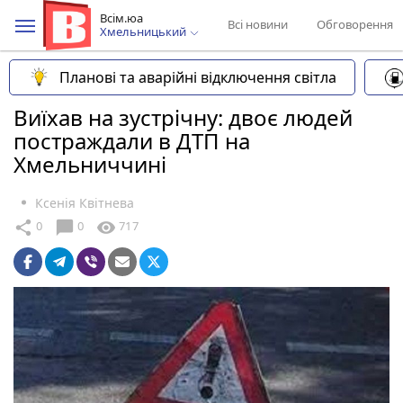
Всім.юа
Всі новини
Обговорення
Хмельницький
Планові та аварійні відключення світла
Виїхав на зустрічну: двоє людей
постраждали в ДТП на
Хмельниччині
Ксенія Квітнева
chat_bubble
share
visibility
0
0
717