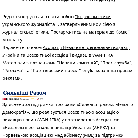
Редакція керується в своїй роботі
"Кодексом етики
українського журналіста"
, затвердженим Комісією з
журналістської етики. Поскаржитись на матеріал до Комісії
можна
тут
Видання є членом
Асоціації Незалежні регіональні видавці
України
та Всесвітньої асоціації видавців
WAN-IFRA
Матеріали з позначками "Новини компаній", "Прес-служба",
"Реклама" та "Партнерський проєкт" опубліковані на правах
реклами.
Здійснено за підтримки програми «Сильніші разом: Медіа та
Демократія», що реалізується Всесвітньою асоціацією
видавців новин (WAN-IFRA) у партнерстві з Асоціацією
«Незалежні регіональні видавці України» (АНРВУ) та
Норвезькою асоціацією медіабізнесу (MBL) за підтримки