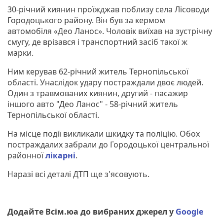
30-річний киянин проїжджав поблизу села Лісоводи
Городоцького району. Він був за кермом
автомобіля «Део Ланос». Чоловік виїхав на зустрічну
смугу, де врізався і транспортний засіб такої ж
марки.
Ним керував 62-річний житель Тернопільської
області. Унаслідок удару постраждали двоє людей.
Один з травмованих киянин, другий - пасажир
іншого авто "Део Ланос" - 58-річний житель
Тернопільської області.
На місце події викликали шкидку та поліцію. Обох
постраждалих забрали до Городоцької центральної
районної
лікарні
.
Наразі всі деталі ДТП ще з'ясовують.
Додайте Всім.юа до вибраних джерел у
Google