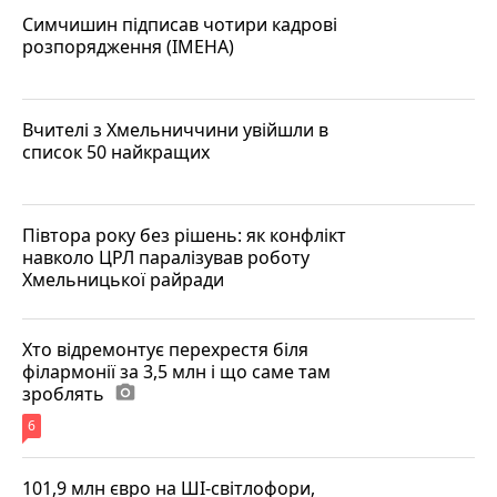
Симчишин підписав чотири кадрові
розпорядження (ІМЕНА)
Вчителі з Хмельниччини увійшли в
список 50 найкращих
Півтора року без рішень: як конфлікт
навколо ЦРЛ паралізував роботу
Хмельницької райради
Хто відремонтує перехрестя біля
філармонії за 3,5 млн і що саме там
зроблять
photo_camera
6
101,9 млн євро на ШІ-світлофори,