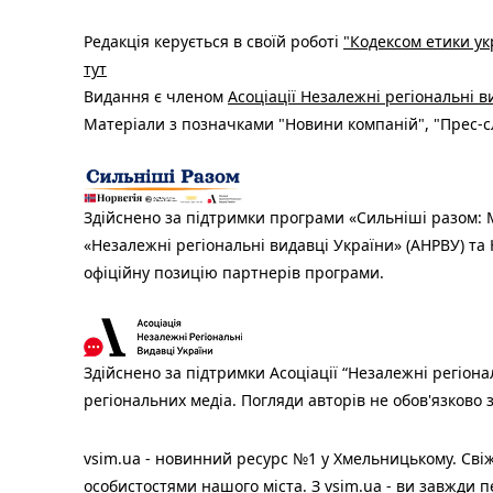
Редакція керується в своїй роботі
"Кодексом етики ук
тут
Видання є членом
Асоціації Незалежні регіональні 
Матеріали з позначками "Новини компаній", "Прес-сл
Здійснено за підтримки програми «Сильніші разом: М
«Незалежні регіональні видавці України» (АНРВУ) та 
офіційну позицію партнерів програми.
Здійснено за підтримки Асоціації “Незалежні регіона
регіональних медіа. Погляди авторів не обов'язково
vsim.ua - новинний ресурс №1 у Хмельницькому. Свіж
особистостями нашого міста. З vsim.ua - ви завжди п