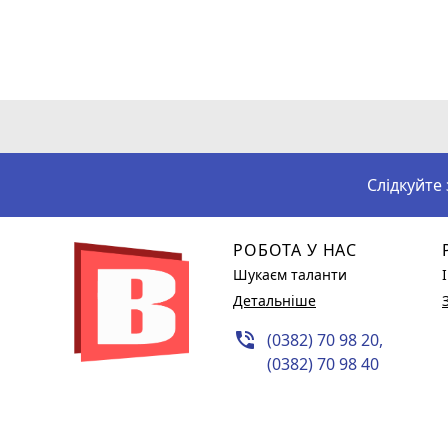
Слідкуйте
РОБОТА У НАС
Шукаєм таланти
Детальніше
phone_in_talk
(0382) 70 98 20,
(0382) 70 98 40