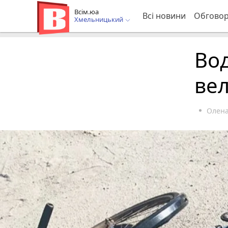
Всім.юа
Всі новини
Обгово
Хмельницький
Вод
ве
Олена