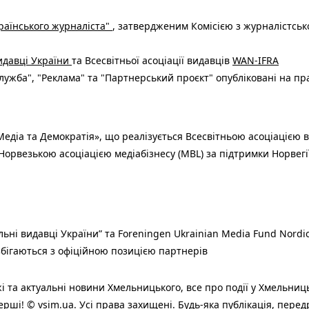
раїнського журналіста"
, затвердженим Комісією з журналістськ
видавці України
та Всесвітньої асоціації видавців
WAN-IFRA
ужба", "Реклама" та "Партнерський проєкт" опубліковані на пр
едіа та Демократія», що реалізується Всесвітньою асоціацією в
Норвезькою асоціацією медіабізнесу (MBL) за підтримки Норвегі
льні видавці України” та Foreningen Ukrainian Media Fund Nordic
 збігаються з офіційною позицією партнерів
і та актуальні новини Хмельницького, все про події у Хмельниц
ерші! © vsim.ua. Усі права захищені. Будь-яка публiкацiя, пере