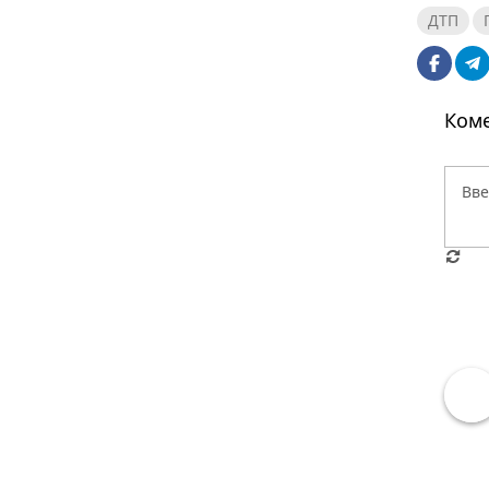
ДТП
Коме