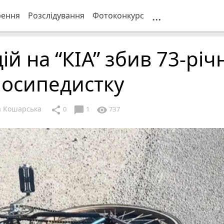
...
рення
Розслідування
Фотоконкурс
ій на “КІА” збив 73-річ
лосипедистку
 Кошарська
chat_bubble
share
visibility
0
1
737