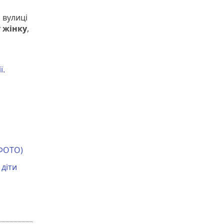
 вулиці
 жінку
,
ї.
(ФОТО)
 діти