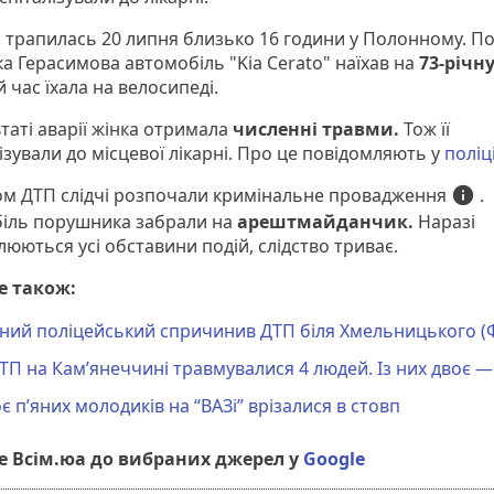
 трапилась 20 липня близько 16 години у Полонному. По
а Герасимова автомобіль "Kia Cerato" наїхав на
73-річну
й час їхала на велосипеді.
таті аварії жінка отримала
численні травми.
Тож її
ізували до місцевої лікарні. Про це повідомляють у
поліці
кримінальне провадження
info
ом ДТП слідчі розпочали
.
іль порушника забрали на
арештмайданчик.
Наразі
юються усі обставини подій, слідство триває.
е також:
яний поліцейський спричинив ДТП біля Хмельницького 
ТП на Кам’янеччині травмувалися 4 людей. Із них двоє —
є п’яних молодиків на “ВАЗі” врізалися в стовп
 Всім.юа до вибраних джерел у
Google