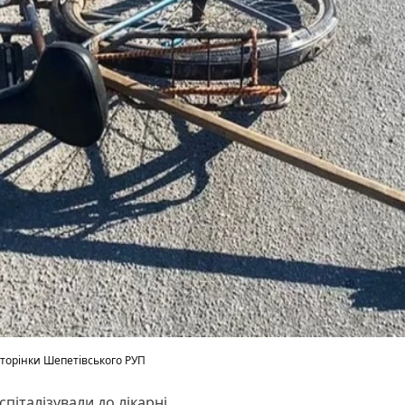
сторінки Шепетівського РУП
спіталізували до лікарні.