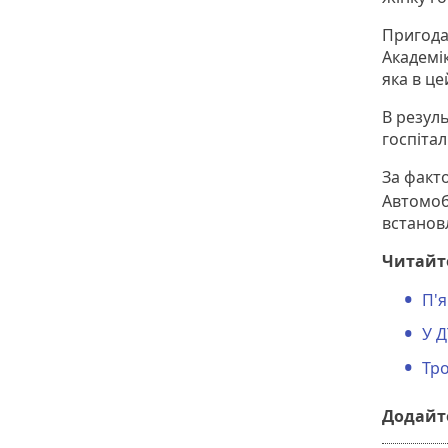
Пригода
Академік
яка в це
В резуль
госпітал
За факт
Автомоб
встановл
Читайт
П'
У Д
Тро
Додайте