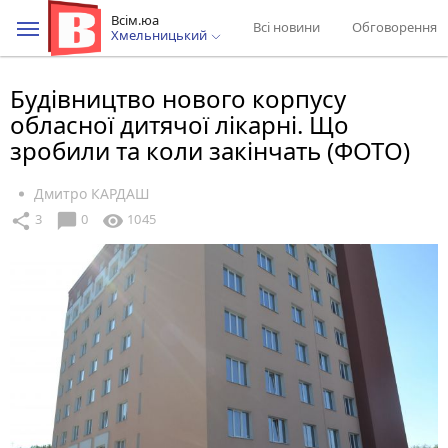
Всім.юа
Всі новини
Обговорення
Хмельницький
Будівництво нового корпусу
обласної дитячої лікарні. Що
зробили та коли закінчать (ФОТО)
Дмитро КАРДАШ
chat_bubble
share
visibility
3
0
1045