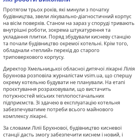
Протягом трьох років, які минули з початку
будівництва, звели лікувально-діагностичний корпус
на вісім поверхів. Станом на зараз у споруді тривають
внутрішні роботи, зокрема штукатурення та
укладання плитки. Поряд збудували кисневу станцію
та почали будівництво окремої котельні. Крім того,
обладнали «теплий» перехід до старого
триповерхового корпусу.
Директор Хмельницької обласної дитячої лікарні Лілія
Брухнова розповіла журналістам vsim.ua, що спершу
окрему котельню будувати не планували. На етапі
проєктування розраховували, що вистачить
потужностей міських теплопостачальних
підприємств. Зі здачею в експлуатацію котельня
забезпечуватиме потреби всього майнового
комплексу лікарні.
За словами Лілії Брухнової, будівництво кисневої
станції дасть змогу забезпечити киснем і новий, і