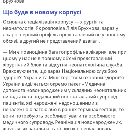
Брухнова.
Що буде в новому корпусі
Основна спеціалізація корпусу — хірургія та
неонатологія. Як розповіла Лілія Брухнова, зараз у
лікарні перший профіль представлений не у повному
обсязі, а другий не представлений взагалі.
— Ми є повноцінна багатопрофільна лікарня, але при
цьому у нас не в повному об’ємі представлений
хірургічний блок та відсутня неонатологічна служба.
Враховуючи те, що зараз Національною службою
здоров’я України та Міністерством охорони здоров’я
України виділяється окремо пакет «Медична
допомога новонародженим у складних неонатальних
випадках» та подальший постнатальний супровід
пацієнтів, які народжені недоношеними з
неналежною вагою або в ранніх термінах гестації, то
вони потребують особливої уваги та особливого
медичного супроводу. Реанімація новонароджених,
хірургія, як загальна, так і високоспеціалізована,