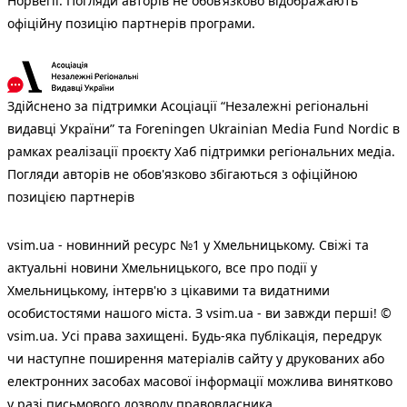
Норвегії. Погляди авторів не обов’язково відображають
офіційну позицію партнерів програми.
Здійснено за підтримки Асоціації “Незалежні регіональні
видавці України” та Foreningen Ukrainian Media Fund Nordic в
рамках реалізації проєкту Хаб підтримки регіональних медіа.
Погляди авторів не обов'язково збігаються з офіційною
позицією партнерів
vsim.ua - новинний ресурс №1 у Хмельницькому. Свіжі та
актуальні новини Хмельницького, все про події у
Хмельницькому, інтерв'ю з цікавими та видатними
особистостями нашого міста. З vsim.ua - ви завжди перші! ©
vsim.ua. Усі права захищені. Будь-яка публiкацiя, передрук
чи наступне поширення матеріалів сайту у друкованих або
електронних засобах масової інформації можлива винятково
у разі письмового дозволу правовласника.