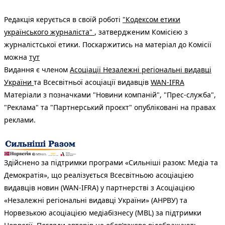
Редакція керується в своїй роботі
"Кодексом етики
українського журналіста"
, затвердженим Комісією з
журналістської етики. Поскаржитись на матеріал до Комісії
можна
тут
Видання є членом
Асоціації Незалежні регіональні видавці
України
та Всесвітньої асоціації видавців
WAN-IFRA
Матеріали з позначками "Новини компаній", "Прес-служба",
"Реклама" та "Партнерський проєкт" опубліковані на правах
реклами.
Здійснено за підтримки програми «Сильніші разом: Медіа та
Демократія», що реалізується Всесвітньою асоціацією
видавців новин (WAN-IFRA) у партнерстві з Асоціацією
«Незалежні регіональні видавці України» (АНРВУ) та
Норвезькою асоціацією медіабізнесу (MBL) за підтримки