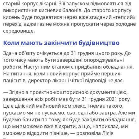
старий корпус лікарні. З її запуском відмовляться від
використання кисневих балонів. До старого корпусу
кисень буде подаватися через вже згаданий «теплий»
перехід, адже газ не можна пропускати через холодне
середовище.
Коли мають закінчити будівництво
Здача об’єкту очікується до 31 грудня цього року. До
того часу мають бути завершені опоряджувальні
роботи. Наступним етапом є придбання обладнання.
На питання, коли новий корпус прийме перших
пацієнтів, директор лікарні чіткої відповіді не дає.
— Згідно з проєктно-кошторисною документацією,
завершення всіх робіт має бути 31 грудня 2021 року.
Це є цілісний майновий комплекс, і немає такого,
пускаємо чи не пускаємо, сьогодні або завтра. Але ми
будемо бачити по тому, як буде заходити обладнання,
що ми зможемо вже відкрити, а що, наприклад, ми
зможемо відкрити пізніше, — розповіла Лілія