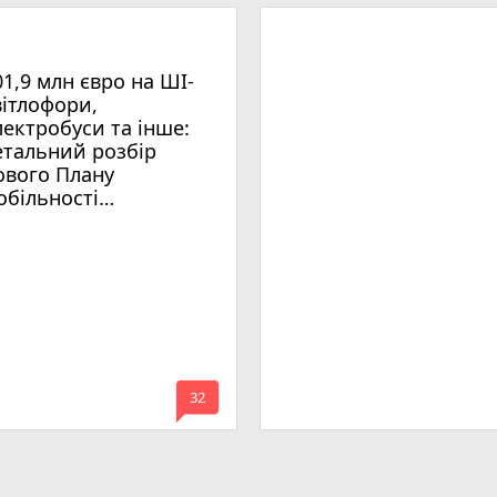
01,9 млн євро на ШІ-
вітлофори,
лектробуси та інше:
етальний розбір
ового Плану
обільності
мельницького
mode_comment
32