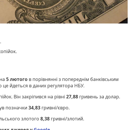
.
копійок.
 на
5 лютого
в порівнянні з попереднім банківським
о це йдеться в даних регулятора НБУ.
йок. Він закріпився на рівні
27,88
гривень за долар.
нув позначки
34,83
гривні/євро.
ольського злотого
8,38
гривні/злотий.
них джерел у
Google