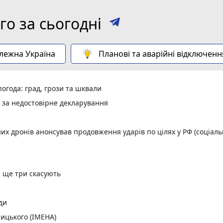
о за сьогодні
алежна Україна
Планові та аварійні відключенн
огода: град, грози та шквали
и за недостовірне декларування
них дронів анонсував продовження ударів по цілях у РФ (соціал
, ще три скасують
ди
ицького (ІМЕНА)