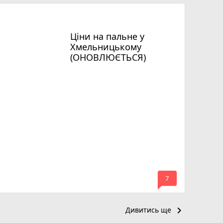
Ціни на пальне у
Хмельницькому
(ОНОВЛЮЄТЬСЯ)
mode_comment
7
keyboard_arrow_right
Дивитись ще