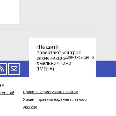
«На щиті»
повертаються троє
keyboard_arrow_right
захисників з
Дивитись ще
Хмельниччини
(ІМЕНА)
НЕ
Правила користування сайтом
омпаній
Умови і правила надання платного
доступу