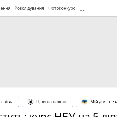
...
рення
Розслідування
Фотоконкурс
 світла
Ціни на пальне
Мій дім - не
стуть: курс НБУ на 5 лю