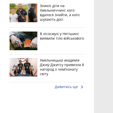
Зниклі діти на
Хмельниччині: кого
вдалося знайти, а кого
шукають досі
В лісосмузі у Нетішині
виявили тіло військового
Хмельницька академія
Джиу-Джитсу привезла 8
нагород з чемпіонату
світу
keyboard_arrow_right
Дивитись ще