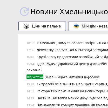
Новини Хмельницьког
Ціни на пальне
Мій дім - нез
У Хмельницькому та області погіршиться п
18:32
Депутатку Славутської міськради засудил
17:36
Крупі знову продовжили запобіжний захід
16:41
«Далі буде»: український центр далекобій
15:44
реклама)
Від читача
Хмельницька митниця інформує
12 тролейбусів змінять маршрут 8 серпня
15:28
Ректора ХНУ призначили на новий термін
14:57
Частина Виставки майже добу буде без во
14:19
Визначили 20 кращих працівників Хмельн
13:24