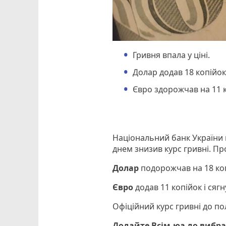
Гривня впала у ціні.
Долар додав 18 копійок
Євро здорожчав на 11 
Національний банк України
днем знизив курс гривні. Пр
Долар
подорожчав на 18 копі
Євро
додав 11 копійок і сяг
Офіційний курс гривні до п
Додайте Всім.юа до вибра