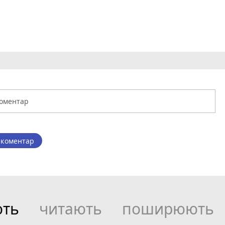
 коментар
ють
читають
поширюють