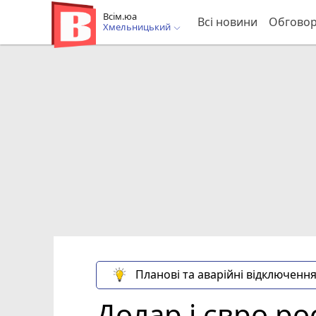
Всім.юа
Всі новини
Обгово
Хмельницький
Планові та аварійні відключення
Долар і євро ро