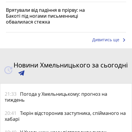
Врятували від падіння в прірву: на
Бакоті під ногами письменниці
обвалилася стежка
keyboard_arrow_right
Дивитись ще
Новини Хмельницького за сьогодні
21:33
Погода у Хмельницькому: прогноз на
тиждень
20:41
Тюрін відсторонив заступника, спійманого на
хабарі