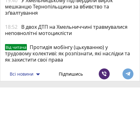
19:40
У Хмельницькому підтвердили вирок
мешканцю Тернопільщини за вбивство та
зґвалтування
18:52
В двох ДТП на Хмельниччині травмувалися
неповнолітні мотоциклісти
Протидія мобінгу (цькуванню) у
Від читача
трудовому колективі: як розпізнати, які наслідки та
як захистити свої права
Всі новини
Підпишись