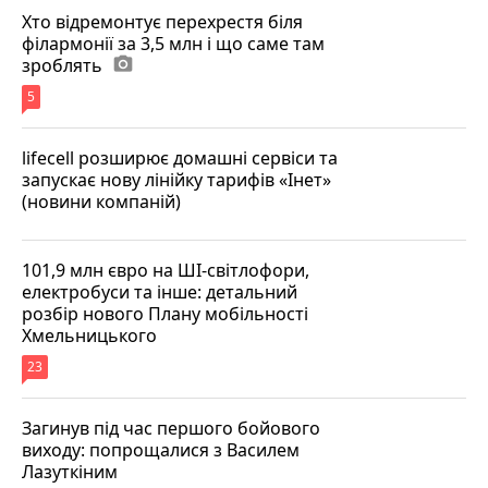
Хто відремонтує перехрестя біля
філармонії за 3,5 млн і що саме там
зроблять
photo_camera
5
lifecell розширює домашні сервіси та
запускає нову лінійку тарифів «Інет»
(новини компаній)
101,9 млн євро на ШІ-світлофори,
електробуси та інше: детальний
розбір нового Плану мобільності
Хмельницького
23
Загинув під час першого бойового
виходу: попрощалися з Василем
Лазуткіним