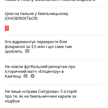
Ціни на пальне у Хмельницькому
(ОНОВЛЮЄТЬСЯ)
7
Хто відремонтує перехрестя біля
філармонії за 3,5 млн і що саме там
зроблять
photo_camera
Не зовсім футбольний репортаж про
історичний матч «Епіцентру» в
Камʼянці
photo_camera
play_circle_filled
Не лише «справа Снігурова»: 5 історій
про те, як на Хмельниччині карали за
подібне