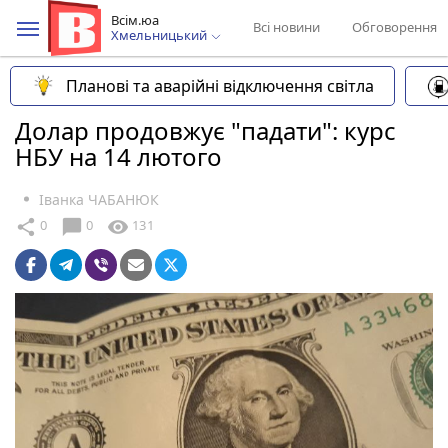
Всім.юа
Всі новини
Обговорення
Хмельницький
Планові та аварійні відключення світла
Долар продовжує "падати": курс
НБУ на 14 лютого
Іванка ЧАБАНЮК
chat_bubble
share
visibility
0
0
131