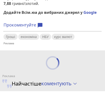
7,88
гривні/злотий.
Додайте Всім.юа до вибраних джерел у
Google
Прокоментуйте
chat_bubble
Гроші
економіка
НБУ
курс валют
коментують
Найчастіше