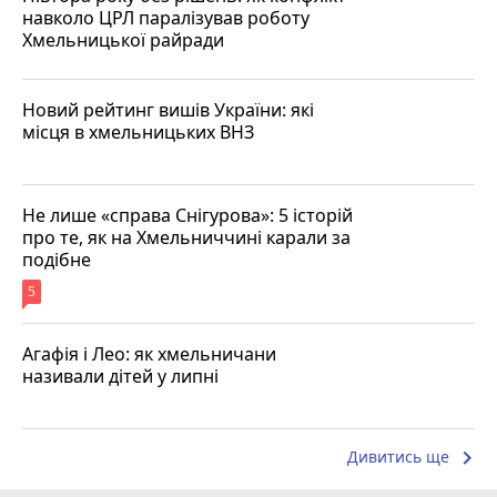
навколо ЦРЛ паралізував роботу
Хмельницької райради
Новий рейтинг вишів України: які
місця в хмельницьких ВНЗ
Не лише «справа Снігурова»: 5 історій
про те, як на Хмельниччині карали за
подібне
5
Агафія і Лео: як хмельничани
називали дітей у липні
keyboard_arrow_right
Дивитись ще