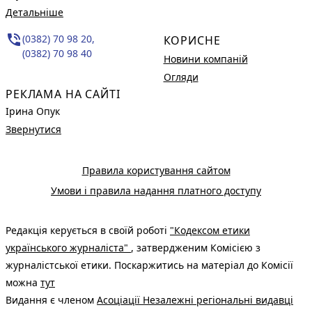
Детальніше
phone_in_talk
(0382) 70 98 20,
КОРИСНЕ
(0382) 70 98 40
Новини компаній
Огляди
РЕКЛАМА НА САЙТІ
Ірина Опук
Звернутися
Правила користування сайтом
Умови і правила надання платного доступу
Редакція керується в своїй роботі
"Кодексом етики
українського журналіста"
, затвердженим Комісією з
журналістської етики. Поскаржитись на матеріал до Комісії
можна
тут
Видання є членом
Асоціації Незалежні регіональні видавці