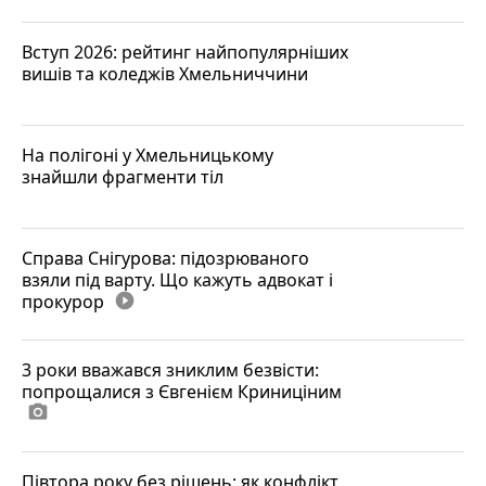
Вступ 2026: рейтинг найпопулярніших
вишів та коледжів Хмельниччини
На полігоні у Хмельницькому
знайшли фрагменти тіл
Справа Снігурова: підозрюваного
взяли під варту. Що кажуть адвокат і
прокурор
play_circle_filled
3 роки вважався зниклим безвісти:
попрощалися з Євгенієм Криниціним
photo_camera
Півтора року без рішень: як конфлікт