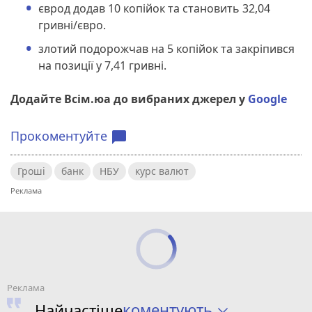
єврод додав 10 копійок та становить 32,04
гривні/євро.
злотий подорожчав на 5 копійок та закріпився
на позиції у 7,41 гривні.
Додайте Всім.юа до вибраних джерел у
Google
Прокоментуйте
chat_bubble
Гроші
банк
НБУ
курс валют
коментують
Найчастіше