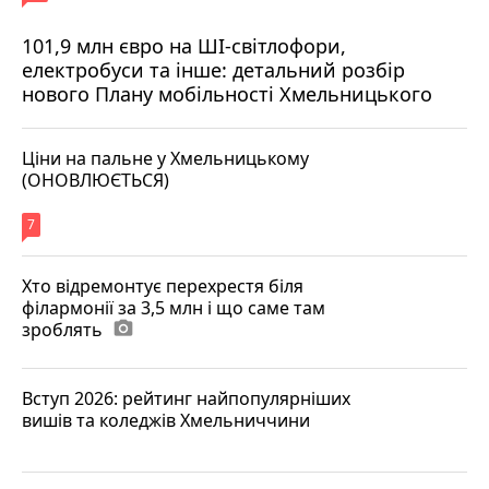
101,9 млн євро на ШІ-світлофори,
електробуси та інше: детальний розбір
нового Плану мобільності Хмельницького
Ціни на пальне у Хмельницькому
(ОНОВЛЮЄТЬСЯ)
7
Хто відремонтує перехрестя біля
філармонії за 3,5 млн і що саме там
зроблять
photo_camera
Вступ 2026: рейтинг найпопулярніших
вишів та коледжів Хмельниччини