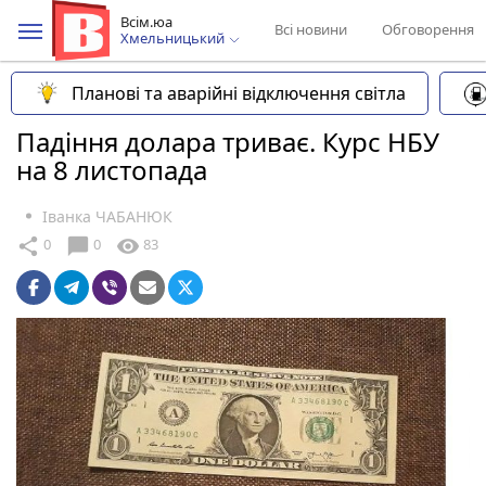
Всім.юа
Всі новини
Обговорення
Хмельницький
Планові та аварійні відключення світла
Падіння долара триває. Курс НБУ
на 8 листопада
Іванка ЧАБАНЮК
chat_bubble
share
visibility
0
0
83