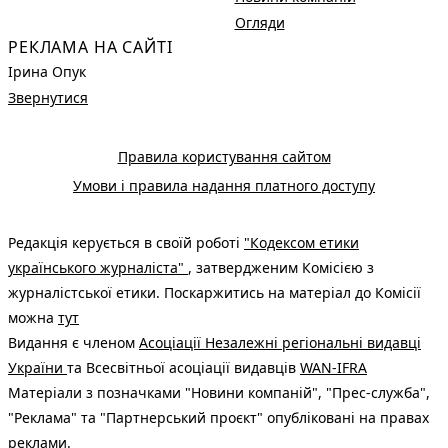
Огляди
РЕКЛАМА НА САЙТІ
Ірина Опук
Звернутися
Правила користування сайтом
Умови і правила надання платного доступу
Редакція керується в своїй роботі
"Кодексом етики
українського журналіста"
, затвердженим Комісією з
журналістської етики. Поскаржитись на матеріал до Комісії
можна
тут
Видання є членом
Асоціації Незалежні регіональні видавці
України
та Всесвітньої асоціації видавців
WAN-IFRA
Матеріали з позначками "Новини компаній", "Прес-служба",
"Реклама" та "Партнерський проєкт" опубліковані на правах
реклами.