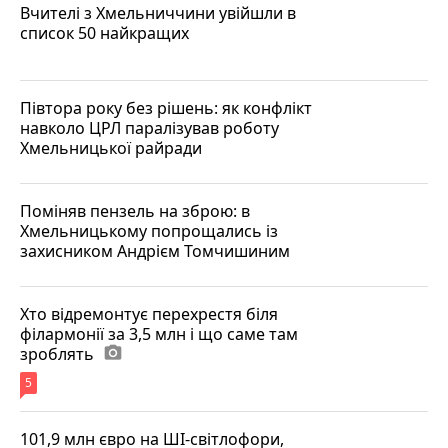
Вчителі з Хмельниччини увійшли в
список 50 найкращих
Півтора року без рішень: як конфлікт
навколо ЦРЛ паралізував роботу
Хмельницької райради
Поміняв пензель на зброю: в
Хмельницькому попрощались із
захисником Андрієм Томчишиним
Хто відремонтує перехрестя біля
філармонії за 3,5 млн і що саме там
зроблять
photo_camera
5
101,9 млн євро на ШІ-світлофори,