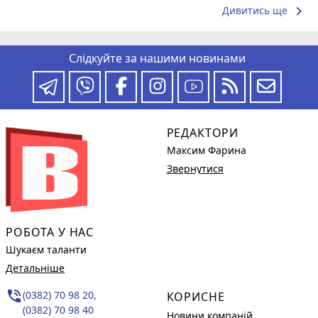
keyboard_arrow_right
Дивитись ще
Слідкуйте за нашими новинами
РЕДАКТОРИ
Максим Фарина
Звернутися
РОБОТА У НАС
Шукаєм таланти
Детальніше
phone_in_talk
(0382) 70 98 20,
КОРИСНЕ
(0382) 70 98 40
Новини компаній