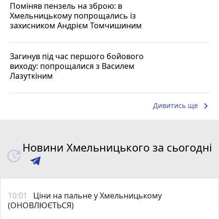
Поміняв пензель на зброю: в
Хмельницькому попрощались із
захисником Андрієм Томчишиним
Загинув під час першого бойового
виходу: попрощалися з Василем
Лазуткіним
keyboard_arrow_right
Дивитись ще
Новини Хмельницького за сьогодні
10:01
Ціни на пальне у Хмельницькому
(ОНОВЛЮЄТЬСЯ)