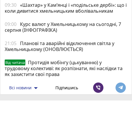
09:30
«Шахтар» у Камʼянці і «подільське дербі»: що і
коли дивитися хмельницьким вболівальникам
09:00
Курс валют у Хмельницькому на сьогодні, 7
серпня (ІНФОГРАФІКА)
21:05
Планові та аварійні відключення світла у
Хмельницькому (ОНОВЛЮЄТЬСЯ)
Протидія мобінгу (цькуванню) у
Від читача
трудовому колективі: як розпізнати, які наслідки та
як захистити свої права
Всі новини
Підпишись