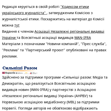
Редакція керується в своїй роботі
"Кодексом етики
українського журналіста"
, затвердженим Комісією з
журналістської етики. Поскаржитись на матеріал до Комісії
можна
тут
Видання є членом
Асоціації Незалежні регіональні видавці
України
та Всесвітньої асоціації видавців
WAN-IFRA
Матеріали з позначками "Новини компаній", "Прес-служба",
"Реклама" та "Партнерський проєкт" опубліковані на правах
реклами.
Здійснено за підтримки програми «Сильніші разом: Медіа та
Демократія», що реалізується Всесвітньою асоціацією
видавців новин (WAN-IFRA) у партнерстві з Асоціацією
«Незалежні регіональні видавці України» (АНРВУ) та
Норвезькою асоціацією медіабізнесу (MBL) за підтримки
Норвегії. Погляди авторів не обов’язково відображають