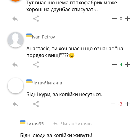
Тут внас шо нема птпхофабрик,може
хорош на даунбас списувать.
reply
share
remove
add
0
Ivan Petrov
Анастасіє, ти хоч знаєш що означає "на
порядок вищі"???😉
reply
share
remove
add
4
ЧитачЧитачів
Бідні кури, за копійки несуться.
reply
share
remove
add
-3
Читач95
ЧитачЧитачів
reply
Бідні люди за копійки живуть!