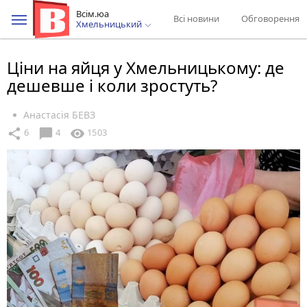
Всім.юа
Всі новини
Обговорення
Хмельницький
Ціни на яйця у Хмельницькому: де
дешевше і коли зростуть?
Анастасія БЕВЗ
chat_bubble
share
visibility
6
4
1503