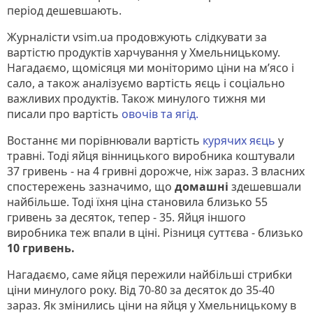
період дешевшають.
Журналісти vsim.ua продовжують слідкувати за
вартістю продуктів харчування у Хмельницькому.
Нагадаємо, щомісяця ми моніторимо ціни на м’ясо і
сало, а також аналізуємо вартість яєць і соціально
важливих продуктів. Також минулого тижня ми
писали про вартість
овочів та ягід.
Востаннє ми порівнювали вартість
курячих яєць
у
травні. Тоді яйця вінницького виробника коштували
37 гривень - на 4 гривні дорожче, ніж зараз. З власних
спостережень зазначимо, що
домашні
здешевшали
найбільше. Тоді їхня ціна становила близько 55
гривень за десяток, тепер - 35. Яйця іншого
виробника теж впали в ціні. Різниця суттєва - близько
10 гривень.
Нагадаємо, саме яйця пережили найбільші стрибки
ціни минулого року. Від 70-80 за десяток до 35-40
зараз. Як змінились ціни на яйця у Хмельницькому в