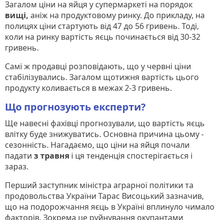
Загалом ціни на яйця у супермаркеті на порядок
вищі,
аніж на продуктовому ринку. До прикладу, на
полицях ціни стартують від 47 до 56 гривень. Тоді,
коли на ринку вартість яєць починається від 30-32
гривень.
Самі ж продавці розповідають, що у червні ціни
стабілізувались. Загалом щотижня вартість цього
продукту коливається в межах 2-3 гривень.
Що прогнозують експерти?
Ще навесні фахівці прогнозували, що вартість яєць
влітку буде знижуватись. Основна причина цьому -
сезонність. Нагадаємо, що ціни на яйця почали
падати
з травня
і ця тенденція спостерігається і
зараз.
Перший заступник міністра аграрної політики та
продовольства України Тарас Висоцький зазначив,
що на подорожчання яєць в Україні вплинуло чимало
факторів. Зокрема це руйнування окупантами