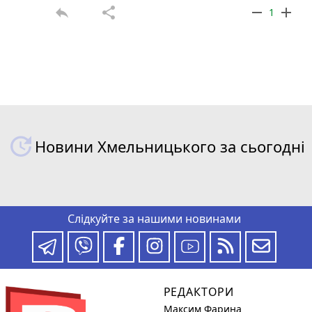
reply
share
remove
add
1
Новини Хмельницького за сьогодні
Слідкуйте за нашими новинами
РЕДАКТОРИ
Максим Фарина