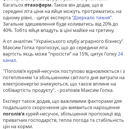
багатьох
птахоферм
. Також він додав, що в
середині літа ціни на яйця можуть протриматись на
одному рівні, - цитує експерта
“Дзеркало тижня”.
Загальне здешевлення буде коливатись від 20% до
40%. Тобто яйця впадуть в ціні майже на третину.
А от аналітик "Українського клубу аграрного бізнесу"
Максим Гопка прогнозує, що до середини літа
вартість яєць може “просісти” на 15%, цитує Гопку
24
канал.
"Поголів’я курей-несучок поступово відновлюється і з
потеплінням та збільшенням світлого дня витрати на
електроенергію знижуються, що також вплине на
собівартість продукту", - розповів Максим Гопка.
Експерт також додав, що важливими факторами для
подальшого скорочення цін виявиться нарощення
поголів’я
курей-несучок, збільшення пропозиції від
приватних господарств, тепла погода та стабільність
цін на корми.