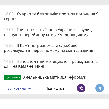
18:05
Хмарно та без опадів: прогноз погоди на 9
серпня
17:03
Три – на честь Героїв України: які вулиці
планують перейменувати у Хмельницькому
15:55
В Кам’янці розпочали службове
розслідування через пожежу на сміттєзвалищі
14:51
Неповнолітній мотоцикліст травмувався в
ДТП на Кам’янеччині
Хмельницька митниця інформує
Від читача
Всі новини
Підпишись