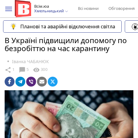
Всім.юа
Всі новини
Обговорення
Хмельницький
Планові та аварійні відключення світла
В Україні підвищили допомогу по
безробіттю на час карантину
Іванка ЧАБАНЮК
chat_bubble
share
visibility
1
5
300