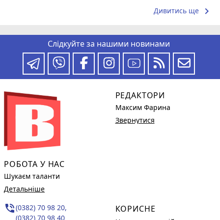
keyboard_arrow_right
Дивитись ще
Слідкуйте за нашими новинами
РЕДАКТОРИ
Максим Фарина
Звернутися
РОБОТА У НАС
Шукаєм таланти
Детальніше
phone_in_talk
(0382) 70 98 20,
КОРИСНЕ
(0382) 70 98 40