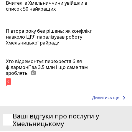
Вчителі з Хмельниччини увійшли в
список 50 найкращих
Півтора року без рішень: як конфлікт
навколо ЦРЛ паралізував роботу
Хмельницької райради
Хто відремонтує перехрестя біля
філармонії за 3,5 млн і що саме там
зроблять
photo_camera
6
keyboard_arrow_right
Дивитись ще
Ваші відгуки про послуги у
Хмельницькому