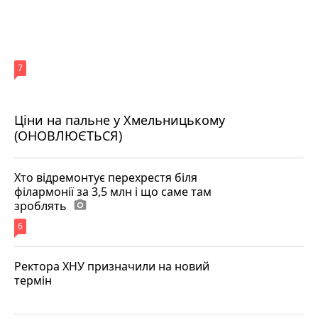
7
Ціни на пальне у Хмельницькому
(ОНОВЛЮЄТЬСЯ)
Хто відремонтує перехрестя біля
філармонії за 3,5 млн і що саме там
зроблять
photo_camera
6
Ректора ХНУ призначили на новий
термін