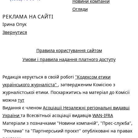
Новини компаній
Огляди
РЕКЛАМА НА САЙТІ
Ірина Опук
Звернутися
Правила користування сайтом
Умови і правила надання платного доступу
Редакція керується в своїй роботі
"Кодексом етики
українського журналіста"
, затвердженим Комісією з
журналістської етики. Поскаржитись на матеріал до Комісії
можна
тут
Видання є членом
Асоціації Незалежні регіональні видавці
України
та Всесвітньої асоціації видавців
WAN-IFRA
Матеріали з позначками "Новини компаній", "Прес-служба",
"Реклама" та "Партнерський проєкт" опубліковані на правах