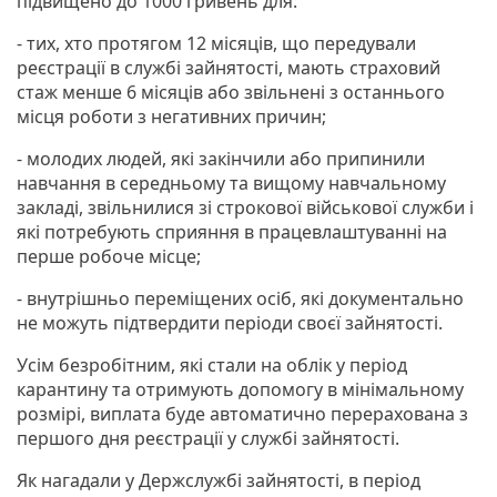
підвищено до 1000 гривень для:
- тих, хто протягом 12 місяців, що передували
реєстрації в службі зайнятості, мають страховий
стаж менше 6 місяців або звільнені з останнього
місця роботи з негативних причин;
- молодих людей, які закінчили або припинили
навчання в середньому та вищому навчальному
закладі, звільнилися зі строкової військової служби і
які потребують сприяння в працевлаштуванні на
перше робоче місце;
- внутрішньо переміщених осіб, які документально
не можуть підтвердити періоди своєї зайнятості.
Усім безробітним, які стали на облік у період
карантину та отримують допомогу в мінімальному
розмірі, виплата буде автоматично перерахована з
першого дня реєстрації у службі зайнятості.
Як нагадали у Держслужбі зайнятості, в період