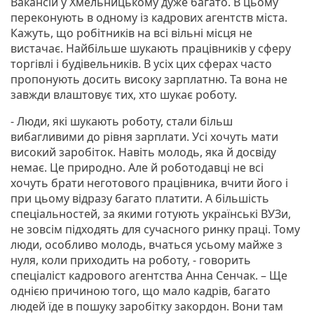
Вакансій у Хмельницькому дуже багато. В цьому
переконують в одному із кадрових агентств міста.
Кажуть, що робітників на всі вільні місця не
вистачає. Найбільше шукають працівників у сферу
торгівлі і будівельників. В усіх цих сферах часто
пропонують досить високу зарплатню. Та вона не
завжди влаштовує тих, хто шукає роботу.
- Люди, які шукають роботу, стали більш
вибагливими до рівня зарплати. Усі хочуть мати
високий заробіток. Навіть молодь, яка й досвіду
немає. Це природно. Але й роботодавці не всі
хочуть брати неготового працівника, вчити його і
при цьому відразу багато платити. А більшість
спеціальностей, за якими готують українські ВУЗи,
не зовсім підходять для сучасного ринку праці. Тому
люди, особливо молодь, вчаться усьому майже з
нуля, коли приходить на роботу, - говорить
спеціаліст кадрового агентства Анна Сенчак. – Ще
однією причиною того, що мало кадрів, багато
людей їде в пошуку заробітку закордон. Вони там