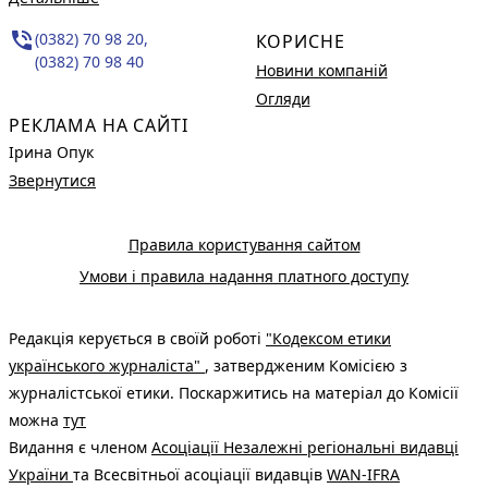
phone_in_talk
(0382) 70 98 20,
КОРИСНЕ
(0382) 70 98 40
Новини компаній
Огляди
РЕКЛАМА НА САЙТІ
Ірина Опук
Звернутися
Правила користування сайтом
Умови і правила надання платного доступу
Редакція керується в своїй роботі
"Кодексом етики
українського журналіста"
, затвердженим Комісією з
журналістської етики. Поскаржитись на матеріал до Комісії
можна
тут
Видання є членом
Асоціації Незалежні регіональні видавці
України
та Всесвітньої асоціації видавців
WAN-IFRA