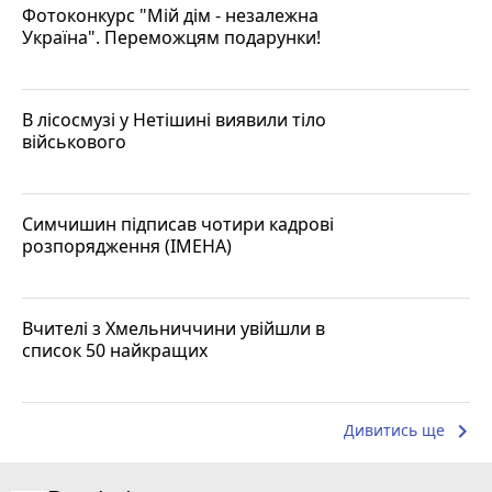
Фотоконкурс "Мій дім - незалежна
Україна". Переможцям подарунки!
В лісосмузі у Нетішині виявили тіло
військового
Симчишин підписав чотири кадрові
розпорядження (ІМЕНА)
Вчителі з Хмельниччини увійшли в
список 50 найкращих
keyboard_arrow_right
Дивитись ще