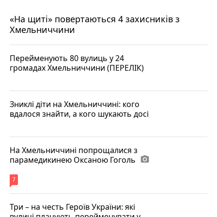
«На щиті» повертаються 4 захисників з
Хмельниччини
Перейменують 80 вулиць у 24
громадах Хмельниччини (ПЕРЕЛІК)
Зниклі діти на Хмельниччині: кого
вдалося знайти, а кого шукають досі
На Хмельниччині попрощалися з
парамедикинею Оксаною Гоголь
photo_camera
7
Три – на честь Героїв України: які
вулиці планують перейменувати у