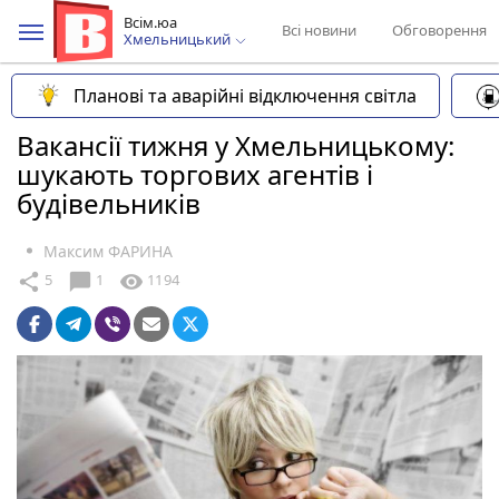
Всім.юа
Всі новини
Обговорення
Хмельницький
Планові та аварійні відключення світла
Вакансії тижня у Хмельницькому:
шукають торгових агентів і
будівельників
Максим ФАРИНА
chat_bubble
share
visibility
5
1
1194