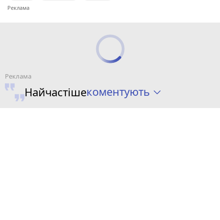
коментують
Найчастіше