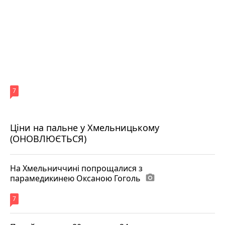
7
Ціни на пальне у Хмельницькому
(ОНОВЛЮЄТЬСЯ)
На Хмельниччині попрощалися з
парамедикинею Оксаною Гоголь
photo_camera
7