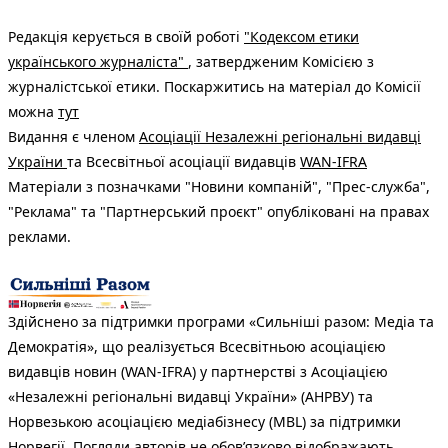
Редакція керується в своїй роботі
"Кодексом етики
українського журналіста"
, затвердженим Комісією з
журналістської етики. Поскаржитись на матеріал до Комісії
можна
тут
Видання є членом
Асоціації Незалежні регіональні видавці
України
та Всесвітньої асоціації видавців
WAN-IFRA
Матеріали з позначками "Новини компаній", "Прес-служба",
"Реклама" та "Партнерський проєкт" опубліковані на правах
реклами.
Здійснено за підтримки програми «Сильніші разом: Медіа та
Демократія», що реалізується Всесвітньою асоціацією
видавців новин (WAN-IFRA) у партнерстві з Асоціацією
«Незалежні регіональні видавці України» (АНРВУ) та
Норвезькою асоціацією медіабізнесу (MBL) за підтримки
Норвегії. Погляди авторів не обов’язково відображають