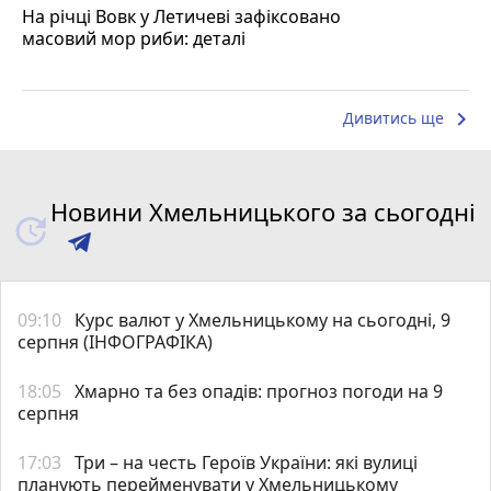
На річці Вовк у Летичеві зафіксовано
масовий мор риби: деталі
keyboard_arrow_right
Дивитись ще
Новини Хмельницького за сьогодні
09:10
Курс валют у Хмельницькому на сьогодні, 9
серпня (ІНФОГРАФІКА)
18:05
Хмарно та без опадів: прогноз погоди на 9
серпня
17:03
Три – на честь Героїв України: які вулиці
планують перейменувати у Хмельницькому