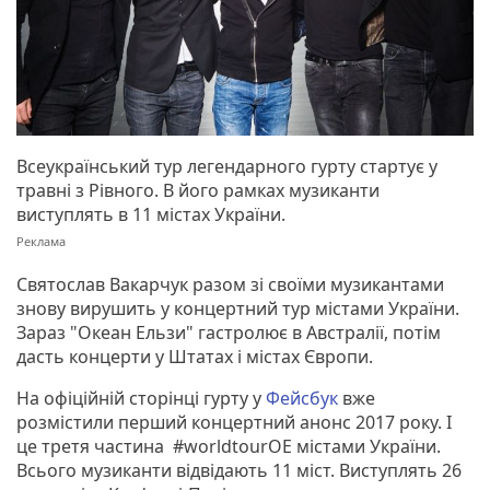
Всеукраїнський тур легендарного гурту стартує у
травні з Рівного. В його рамках музиканти
виступлять в 11 містах України.
Святослав Вакарчук разом зі своїми музикантами
знову вирушить у концертний тур містами України.
Зараз "Океан Ельзи" гастролює в Австралії, потім
дасть концерти у Штатах і містах Європи.
На офіційній сторінці гурту у
Фейсбук
вже
розмістили перший концертний анонс 2017 року. І
це третя частина #worldtourOE містами України.
Всього музиканти відвідають 11 міст. Виступлять 26