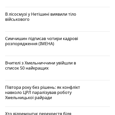
В лісосмузі у Нетішині виявили тіло
військового
Симчишин підписав чотири кадрові
розпорядження (ІМЕНА)
Вчителі з Хмельниччини увійшли в
список 50 найкращих
Півтора року без рішень: як конфлікт
навколо ЦРЛ паралізував роботу
Хмельницької райради
Хто відремонтує перехрестя біля