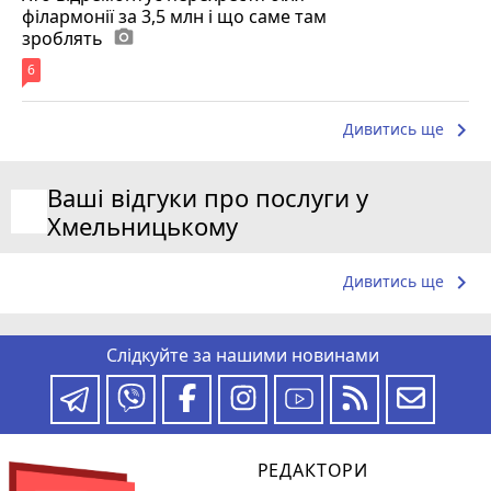
філармонії за 3,5 млн і що саме там
зроблять
photo_camera
6
keyboard_arrow_right
Дивитись ще
Ваші відгуки про послуги у
Хмельницькому
keyboard_arrow_right
Дивитись ще
Слідкуйте за нашими новинами
РЕДАКТОРИ