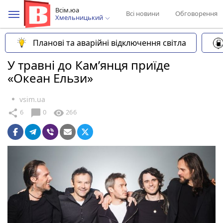
Всім.юа
Всі новини
Обговорення
Хмельницький
Планові та аварійні відключення світла
У травні до Кам’янця приїде
«Океан Ельзи»
vsim.ua
chat_bubble
share
visibility
6
0
266