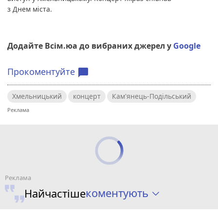
з Днем міста.
Додайте Всім.юа до вибраних джерел у
Google
Прокоментуйте
chat_bubble
Хмельницький
концерт
Кам'янець-Подільський
коментують
Найчастіше