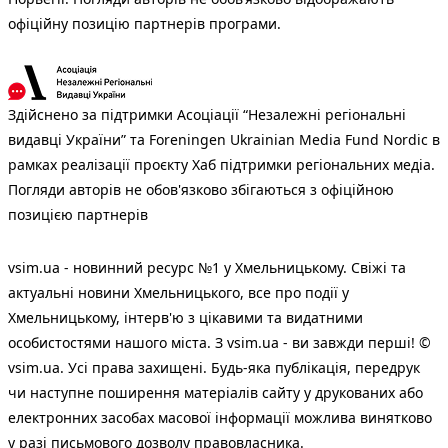
офіційну позицію партнерів програми.
Здійснено за підтримки Асоціації “Незалежні регіональні
видавці України” та Foreningen Ukrainian Media Fund Nordic в
рамках реалізації проєкту Хаб підтримки регіональних медіа.
Погляди авторів не обов'язково збігаються з офіційною
позицією партнерів
vsim.ua - новинний ресурс №1 у Хмельницькому. Свіжі та
актуальні новини Хмельницького, все про події у
Хмельницькому, інтерв'ю з цікавими та видатними
особистостями нашого міста. З vsim.ua - ви завжди перші! ©
vsim.ua. Усі права захищені. Будь-яка публiкацiя, передрук
чи наступне поширення матеріалів сайту у друкованих або
електронних засобах масової інформації можлива винятково
у разі письмового дозволу правовласника.