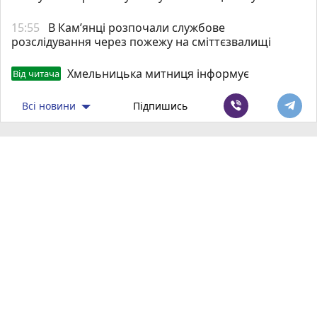
15:55
В Кам’янці розпочали службове
розслідування через пожежу на сміттєзвалищі
Хмельницька митниця інформує
Від читача
Всі новини
Підпишись