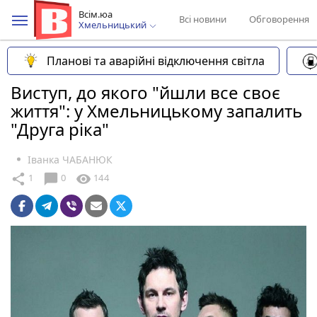
Всім.юа
Всі новини
Обговорення
Хмельницький
Планові та аварійні відключення світла
Виступ, до якого "йшли все своє
життя": у Хмельницькому запалить
"Друга ріка"
Іванка ЧАБАНЮК
chat_bubble
share
visibility
1
0
144