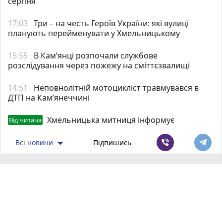
серпня
17:03
Три – на честь Героїв України: які вулиці
планують перейменувати у Хмельницькому
15:55
В Кам’янці розпочали службове
розслідування через пожежу на сміттєзвалищі
14:51
Неповнолітній мотоцикліст травмувався в
ДТП на Кам’янеччині
Хмельницька митниця інформує
Від читача
Всі новини
Підпишись