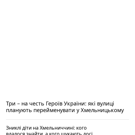
Три – на честь Героїв України: які вулиці
планують перейменувати у Хмельницькому
Зниклі діти на Хмельниччині: кого
вдалося знайти, а кого шукають досі