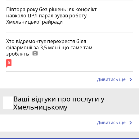
Півтора року без рішень: як конфлікт
навколо ЦРЛ паралізував роботу
Хмельницької райради
Хто відремонтує перехрестя біля
філармонії за 3,5 млн і що саме там
зроблять
photo_camera
6
keyboard_arrow_right
Дивитись ще
Ваші відгуки про послуги у
Хмельницькому
keyboard_arrow_right
Дивитись ще