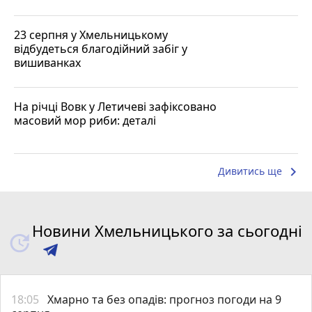
23 серпня у Хмельницькому
відбудеться благодійний забіг у
вишиванках
На річці Вовк у Летичеві зафіксовано
масовий мор риби: деталі
keyboard_arrow_right
Дивитись ще
Новини Хмельницького за сьогодні
18:05
Хмарно та без опадів: прогноз погоди на 9