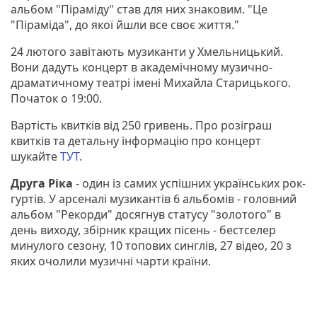
альбом "Піраміду" став для них знаковим. "Це
"Піраміда", до якої йшли все своє життя."
24 лютого завітають музиканти у Хмельницький.
Вони дадуть концерт в академічному музично-
драматичному театрі імені Михайла Старицького.
Початок о 19:00.
Вартість квитків від 250 гривень. Про розіграш
квитків та детальну інформацію про концерт
шукайте
ТУТ
.
Друга Ріка
- один із самих успішних українських рок-
гуртів. У арсеналі музикантів 6 альбомів - головний
альбом "Рекорди" досягнув статусу "золотого" в
день виходу, збірник кращих пісень - бестселер
минулого сезону, 10 топових синглів, 27 відео, 20 з
яких очолили музичні чарти країни.