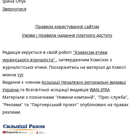
Ірина Опук
Звернутися
Правила користування сайтом
Умови і правила надання платного доступу
Редакція керується в своїй роботі
"Кодексом етики
українського журналіста"
, затвердженим Комісією з
журналістської етики. Поскаржитись на матеріал до Комісії
можна
тут
Видання є членом
Асоціації Незалежні регіональні видавці
України
та Всесвітньої асоціації видавців
WAN-IFRA
Матеріали з позначками "Новини компаній", "Прес-служба",
"Реклама" та "Партнерський проєкт" опубліковані на правах
реклами.