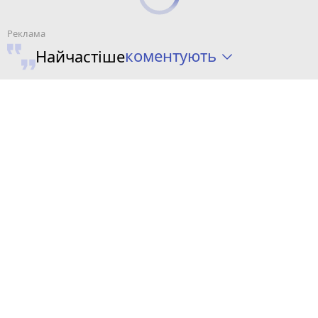
коментують
Найчастіше