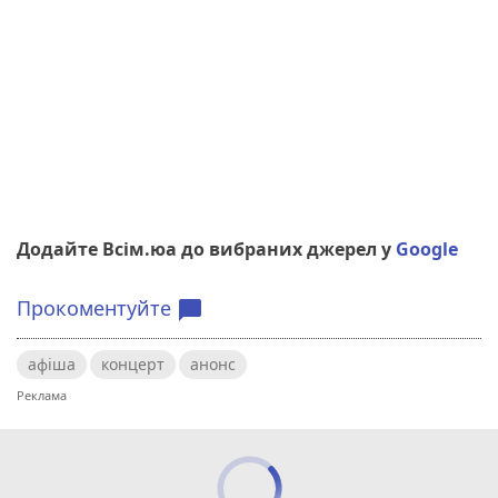
Додайте Всім.юа до вибраних джерел у
Google
Прокоментуйте
chat_bubble
афіша
концерт
анонс