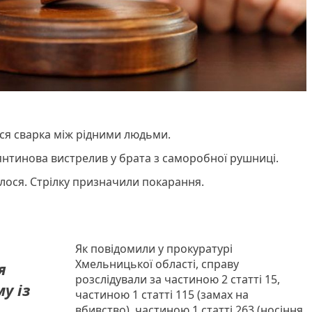
ся сварка між рідними людьми.
тинова вистрелив у брата з саморобної рушниці.
илося. Стрілку призначили покарання.
Як повідомили у прокуратурі
Хмельницької області, справу
я
розслідували за частиною 2 статті 15,
у із
частиною 1 статті 115 (замах на
вбивство), частиною 1 статті 263 (носіння,