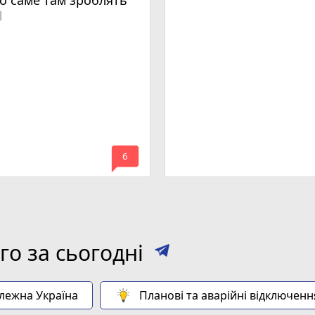
о саме там зроблять
era
mode_comment
6
о за сьогодні
алежна Україна
Планові та аварійні відключенн