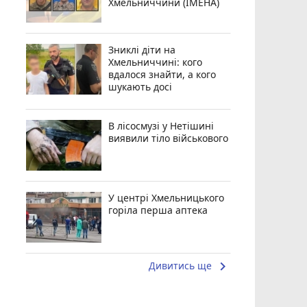
Хмельниччини (ІМЕНА)
Зниклі діти на
Хмельниччині: кого
вдалося знайти, а кого
шукають досі
В лісосмузі у Нетішині
виявили тіло військового
У центрі Хмельницького
горіла перша аптека
keyboard_arrow_right
Дивитись ще