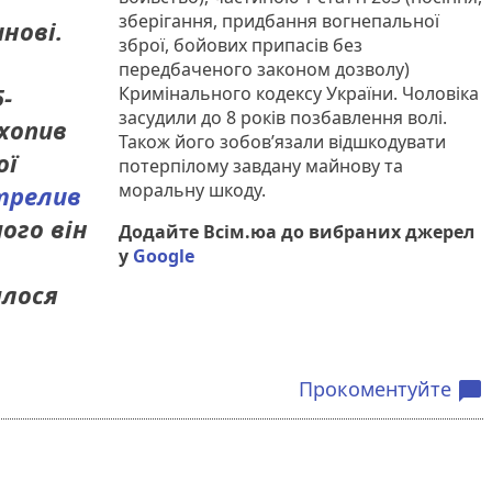
зберігання, придбання вогнепальної
нові.
зброї, бойових припасів без
передбаченого законом дозволу)
-
Кримінального кодексу України. Чоловіка
засудили до 8 років позбавлення волі.
схопив
Також його зобов’язали відшкодувати
ої
потерпілому завдану майнову та
моральну шкоду.
трелив
чого він
Додайте Всім.юа до вибраних джерел
у
Google
алося
Прокоментуйте
chat_bubble