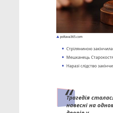
poltava365.com
Стріляниною закінчила
Мешканець Старокостян
Наразі слідство закінч
Трагедія сталас
навесні на одном
дворів у