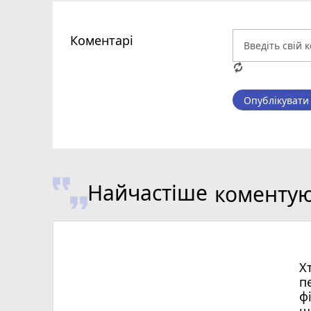
Коментарі
Опублікувати
Найчастіше
коменту
Х
п
ф