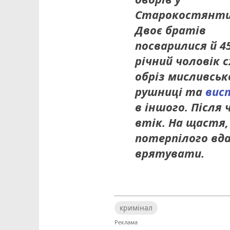
Старокостянти
Двоє братів
посварилися й 45
річний чоловік 
обріз мисливськ
рушниці та
вис
в іншого. Після 
втік. На щастя,
потерпілого вд
врятувати.
кримінал