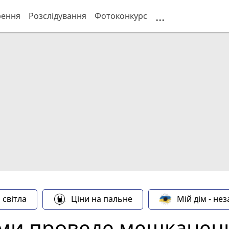
...
рення
Розслідування
Фотоконкурс
 світла
Ціни на пальне
Мій дім - не
тами проведе мешканец