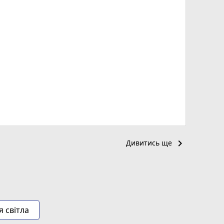
keyboard_arrow_right
Дивитись ще
я світла