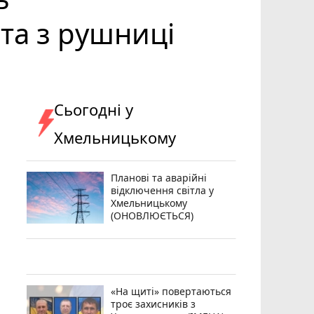
ата з рушниці
Сьогодні у
Хмельницькому
Планові та аварійні
відключення світла у
Хмельницькому
(ОНОВЛЮЄТЬСЯ)
«На щиті» повертаються
троє захисників з