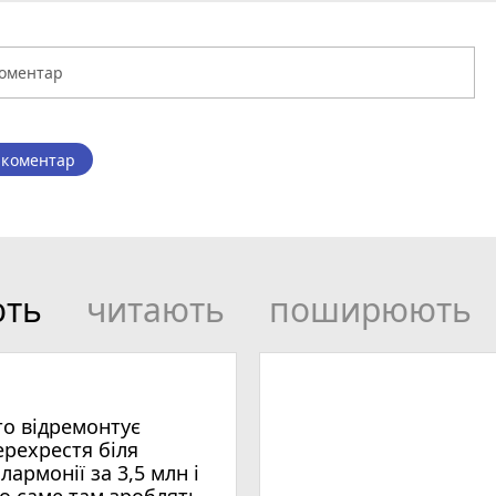
 коментар
ють
читають
поширюють
то відремонтує
ерехрестя біля
ілармонії за 3,5 млн і