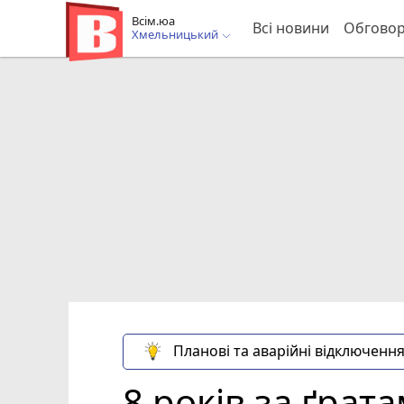
Всім.юа
Всі новини
Обгово
Хмельницький
Планові та аварійні відключення
8 років за ґра