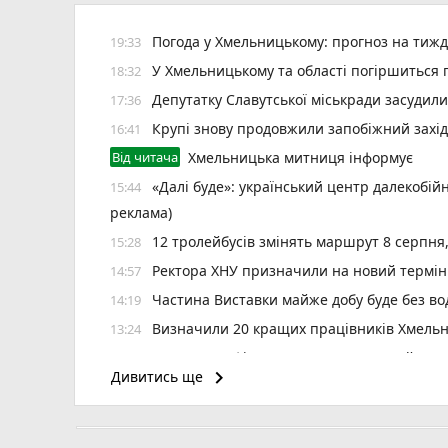
Погода у Хмельницькому: прогноз на тиж
19:33
У Хмельницькому та області погіршиться п
18:32
Депутатку Славутської міськради засудил
17:36
Крупі знову продовжили запобіжний захід
16:41
Від читача
Хмельницька митниця інформує
«Далі буде»: український центр далекобій
15:44
реклама)
12 тролейбусів змінять маршрут 8 серпня
15:28
Ректора ХНУ призначили на новий термін
14:57
Частина Виставки майже добу буде без во
14:19
Визначили 20 кращих працівників Хмельн
13:24
6 серпня зафіксували температурний рек
12:37
keyboard_arrow_right
Дивитись ще
«Helpix-Adrenalin» зіграє в першій футзаль
11:11
Наслідки негоди на Хмельниччині: 50 насе
10:40
«Шахтар» у Камʼянці і «подільське дербі»
09:30