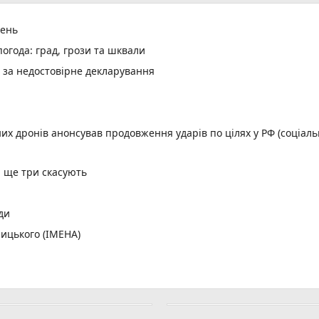
день
огода: град, грози та шквали
и за недостовірне декларування
них дронів анонсував продовження ударів по цілях у РФ (соціал
, ще три скасують
ди
ицького (ІМЕНА)
орд
ній лізі України
лених пунктів без світла
: що і коли дивитися хмельницьким вболівальникам