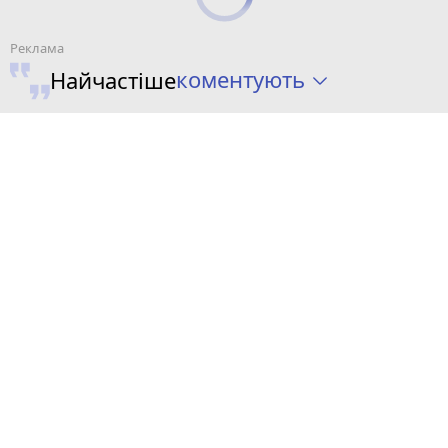
коментують
Найчастіше