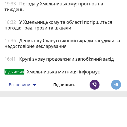
19:33
Погода у Хмельницькому: прогноз на
тиждень
18:32
У Хмельницькому та області погіршиться
погода: град, грози та шквали
17:36
Депутатку Славутської міськради засудили за
недостовірне декларування
16:41
Крупі знову продовжили запобіжний захід
Хмельницька митниця інформує
Від читача
Всі новини
Підпишись