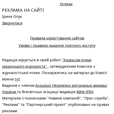
Огляди
РЕКЛАМА НА САЙТІ
Ірина Опук
Звернутися
Правила користування сайтом
Умови і правила надання платного доступу
Редакція керується в своїй роботі
"Кодексом етики
українського журналіста"
, затвердженим Комісією з
журналістської етики. Поскаржитись на матеріал до Комісії
можна
тут
Видання є членом
Асоціації Незалежні регіональні видавці
України
та Всесвітньої асоціації видавців
WAN-IFRA
Матеріали з позначками "Новини компаній", "Прес-служба",
"Реклама" та "Партнерський проєкт" опубліковані на правах
реклами.