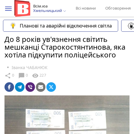
Всім.юа
Всі новини
Обговорення
Хмельницький
Планові та аварійні відключення світла
До 8 років ув'язнення світить
мешканці Старокостянтинова, яка
хотіла підкупити поліцейського
Іванка ЧАБАНЮК
chat_bubble
share
visibility
0
0
227