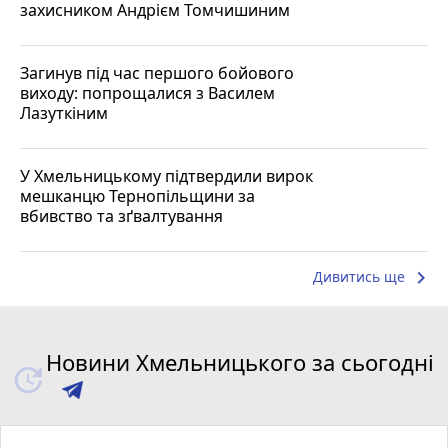
захисником Андрієм Томчишиним
Загинув під час першого бойового
виходу: попрощалися з Василем
Лазуткіним
У Хмельницькому підтвердили вирок
мешканцю Тернопільщини за
вбивство та зґвалтування
keyboard_arrow_right
Дивитись ще
Новини Хмельницького за сьогодні