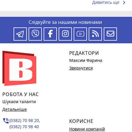
keyboard_arrow_right
Дивитись ще
Слідкуйте за нашими новинами
РЕДАКТОРИ
Максим Фарина
Звернутися
РОБОТА У НАС
Шукаєм таланти
Детальніше
phone_in_talk
(0382) 70 98 20,
КОРИСНЕ
(0382) 70 98 40
Новини компаній