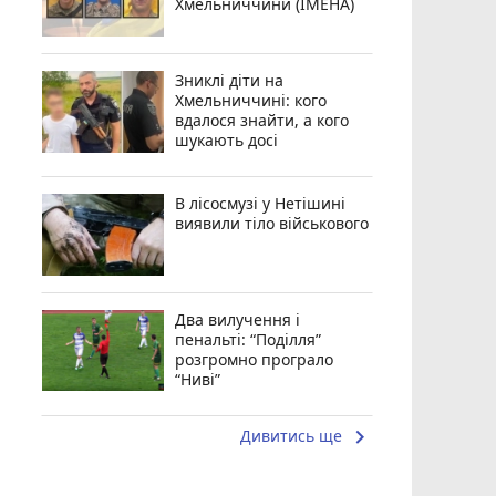
Хмельниччини (ІМЕНА)
Зниклі діти на
Хмельниччині: кого
вдалося знайти, а кого
шукають досі
В лісосмузі у Нетішині
виявили тіло військового
Два вилучення і
пенальті: “Поділля”
розгромно програло
“Ниві”
keyboard_arrow_right
Дивитись ще