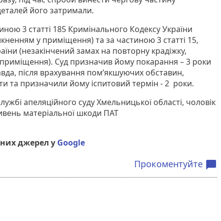
деталей його затримали.
иною 3 статті 185 Кримінального Кодексу України
икненням у приміщення) та за частиною 3 статті 15,
раїни (незакінчений замах на повторну крадіжку,
приміщення). Суд призначив йому покарання – 3 роки
авда, після врахування пом’якшуючих обставин,
рти та призначили йому іспитовий термін - 2 роки.
службі апеляційного суду Хмельницької області, чоловік
ивень матеріальної шкоди ПАТ
них джерел у
Google
Прокоментуйте
chat_bubble