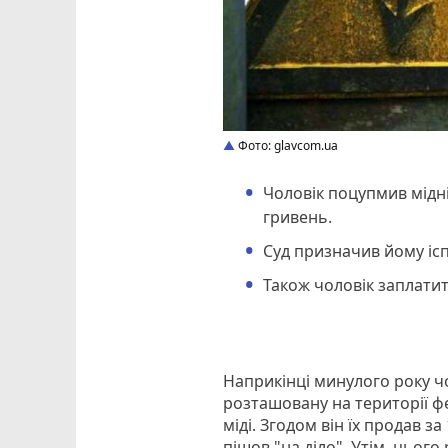
Фото: glavcom.ua
Чоловік поцупмив мідні
гривень.
Суд призначив йому ісп
Також чоловік заплати
Наприкінці минулого року ч
розташовану на території фе
міді. Згодом він їх продав з
пішов "на діло". Утім, цього