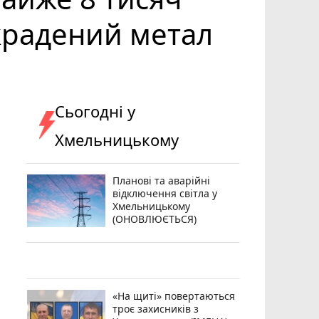
крадений метал
Сьогодні у
Хмельницькому
Планові та аварійні
відключення світла у
Хмельницькому
(ОНОВЛЮЄТЬСЯ)
«На щиті» повертаються
троє захисників з