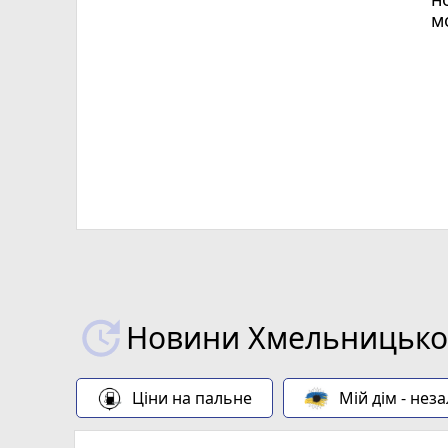
м
Х
Новини Хмельницьког
Ціни на пальне
Мій дім - нез