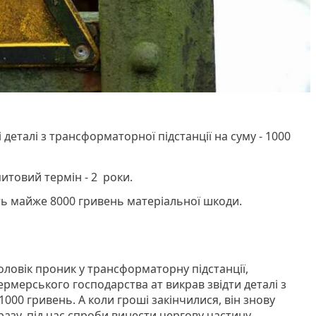
 деталі з трансформаторної підстанції на суму - 1000
итовий термін - 2 роки.
ть майже 8000 гривень матеріальної шкоди.
оловік проник у трансформаторну підстанції,
рмерського господарства ат викрав звідти деталі з
а 1000 гривень. А коли гроші закінчилися, він знову
 разу, під час спроби винести чергову частину