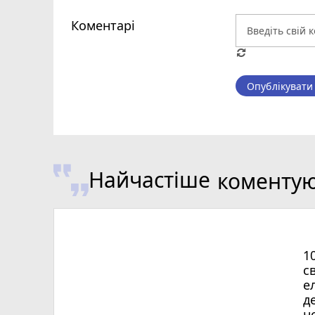
Коментарі
Опублікувати
Найчастіше
коменту
1
с
е
д
н