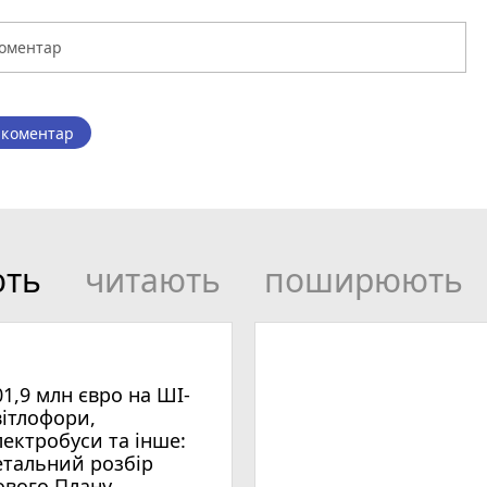
 коментар
ють
читають
поширюють
01,9 млн євро на ШІ-
вітлофори,
лектробуси та інше:
етальний розбір
ового Плану