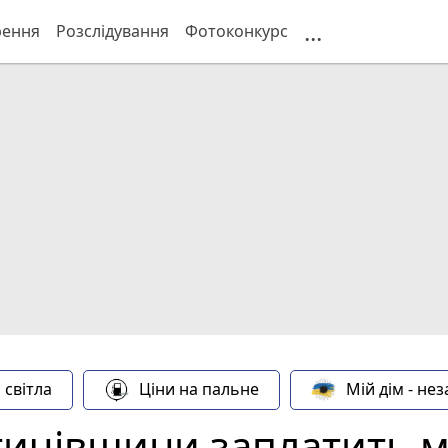
...
рення
Розслідування
Фотоконкурс
 світла
Ціни на пальне
Мій дім - не
ичівщини заплатить м