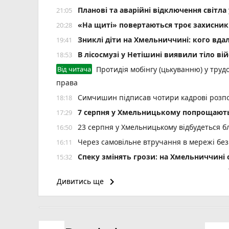
Планові та аварійні відключення світ
21:05
«На щиті» повертаються троє захисник
20:28
Зниклі діти на Хмельниччині: кого вда
19:41
В лісосмузі у Нетішині виявили тіло ві
18:53
Від читача
Протидія мобінгу (цькуванню) у трудо
права
Симчишин підписав чотири кадрові розп
18:18
7 серпня у Хмельницькому попрощають
17:29
23 серпня у Хмельницькому відбудеться б
16:50
Через самовільне втручання в мережі без
16:11
Спеку змінять грози: на Хмельниччин
15:32
Зґвалтував погрожуючи ножем: на Шепеті
14:59
keyboard_arrow_right
Дивитись ще
6 років за ґратами проведе водій за смер
14:25
На річці Вовк у Летичеві зафіксовано м
13:37
На Кам’янеччині жінка обікрала рідну баб
12:54