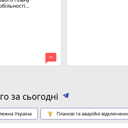
обільності
мельницького
mode_comment
31
о за сьогодні
алежна Україна
Планові та аварійні відключенн