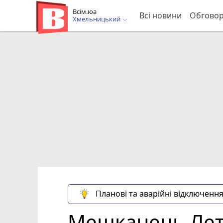
Всім.юа
Всі новини
Обгово
Хмельницький
Планові та аварійні відключення
Мешканець Лет