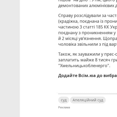
демонтованих алюмінієвих 
Справу розслідували за част
(крадіжка, поєднана із прон
частиною 3 статті 185 КК Ук
поєднану з проникненням у 
й 2 місяці ув’язнення. Щопр
чоловіка звільнили з під ва
Також, як зауважили у прес-
заплатить майже 8 тисяч гр
"Хмельницькобленерго".
Додайте Всім.юа до вибра
суд
Апеляційний суд