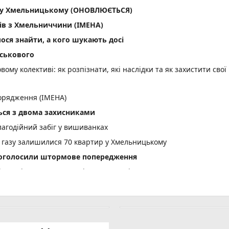
ла у Хмельницькому (ОНОВЛЮЄТЬСЯ)
ів з Хмельниччини (ІМЕНА)
лося знайти, а кого шукають досі
йськового
вому колективі: як розпізнати, які наслідки та як захистити свої
орядження (ІМЕНА)
ся з двома захисниками
лагодійний забіг у вишиванках
 газу залишилися 70 квартир у Хмельницькому
і оголосили штормове попередження
вщині судитимуть 34-річного чоловіка
тельну ДТП біля Голоскова
асовий мор риби: деталі
усю, яка отримала виплати за загиблого сина