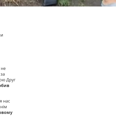
ми
 не
 за
кою Друг
юбив
я нас
ннім
овому