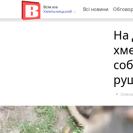
Всім.юа
Всі новини
Обгово
Хмельницький
На 
хм
соб
ру
Олена