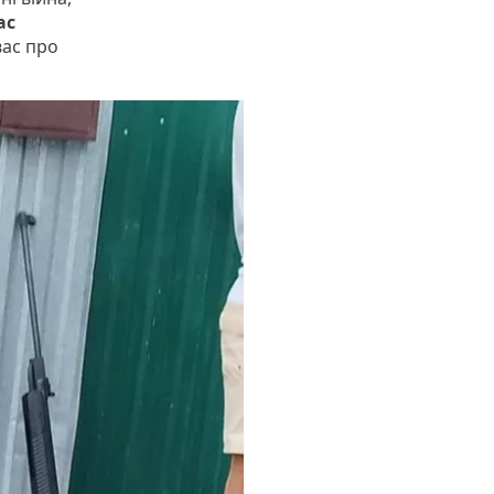
ас
вас про