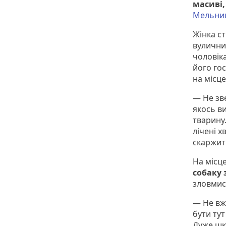
масиві,
Мельни
Жінка с
вуличних
чоловіка
його го
на місце
— Не зве
якось в
тварину.
лічені 
скаржит
На місце
собаку 
зловмисн
— Не вже
бути тут
Дуже шко