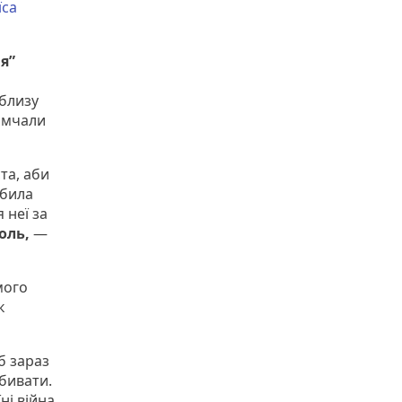
їса
я”
облизу
омчали
та, аби
вбила
 неї за
оль,
—
мого
к
б зараз
вбивати.
ні війна,