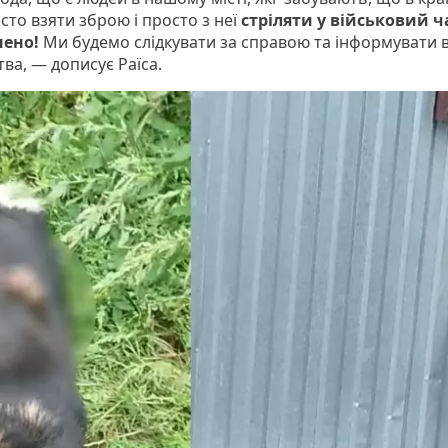
сто взяти зброю і просто з неї
стріляти у військовий ч
нено!
Ми будемо слідкувати за справою та інформувати 
ства, — дописує Раїса.