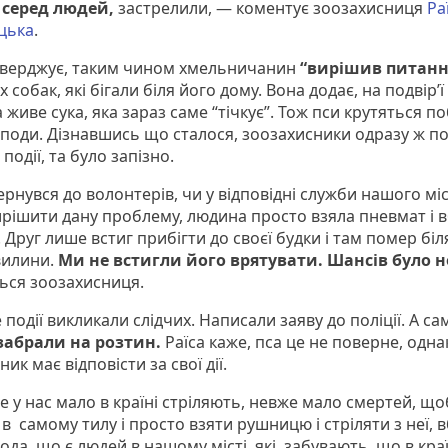
 серед людей,
застрелили, — коментує зоозахисниця
Ра
цька
.
тверджує, таким чином хмельничанин
“вирішив питанн
 собак, які бігали біля його дому. Вона додає, на подвір’ї
 живе сука, яка зараз саме “тічкує”. Тож пси крутяться п
споди. Дізнавшись що сталося, зоозахисники одразу ж п
 події, та було запізно.
рнувся до волонтерів, чи у відповідні служби нашого міс
ирішити дану проблему, людина просто взяла пневмат і 
 Друг лише встиг прибігти до своєї будки і там помер біля
хвилини.
Ми не встигли його врятувати. Шансів було н
ься зоозахисниця.
 події викликали слідчих. Написали заяву до поліції. А са
забрали на розтин.
Раїса каже, пса це не поверне, одна
ик має відповісти за свої дії.
 у нас мало в країні стріляють, невже мало смертей, що
 в самому тилу і просто взяти рушницю і стріляти з неї, 
да, що є людей в нашому місті, які забувають, що в краї