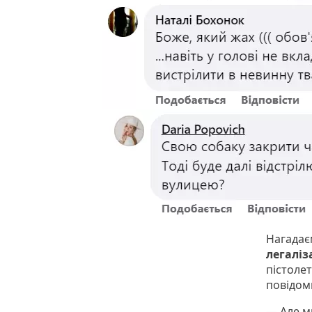
Нагадає
легаліз
пістоле
повідом
— Але 