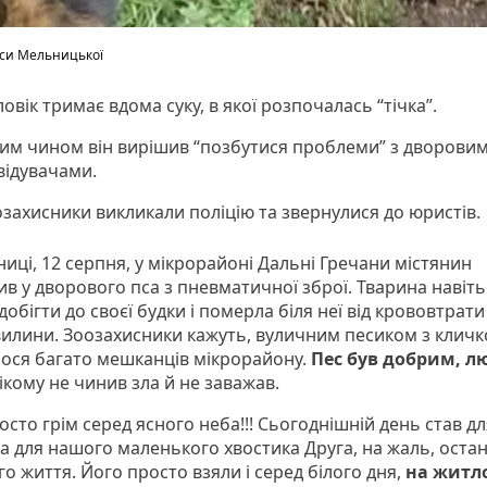
їси Мельницької
овік тримає вдома суку, в якої розпочалась “тічка”.
ким чином він вирішив “позбутися проблеми” з дворови
відувачами.
захисники викликали поліцію та звернулися до юристів.
тниці, 12 серпня, у мікрорайоні Дальні Гречани містянин
в у дворового пса з пневматичної зброї. Тварина навіть
добігти до своєї будки і померла біля неї від крововтрати
хвилини. Зоозахисники кажуть, вуличним песиком з клич
лося багато мешканців мікрорайону.
Пес був добрим, л
ікому не чинив зла й не заважав.
сто грім серед ясного неба!!! Сьогоднішній день став дл
 а для нашого маленького хвостика Друга, на жаль, оста
о життя. Його просто взяли і серед білого дня,
на житл