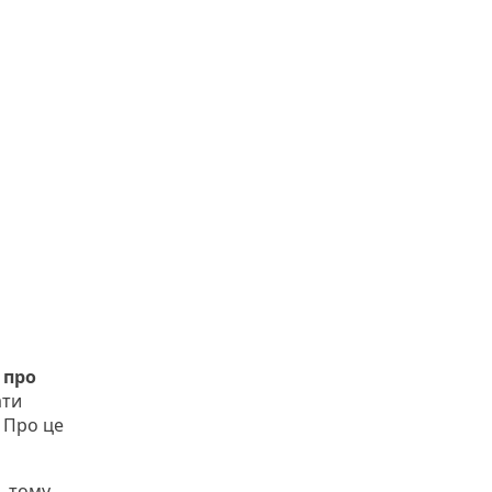
н
про
ати
 Про це
, тому