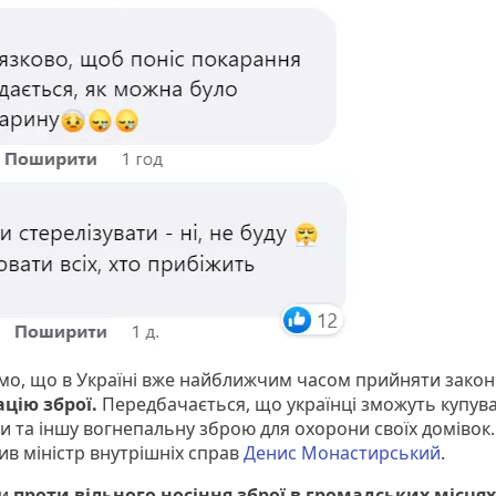
мо, що в Україні вже найближчим часом прийняти зако
ацію зброї.
Передбачається, що українці зможуть купув
ти та іншу вогнепальну зброю для охорони своїх домівок.
ив міністр внутрішніх справ
Денис Монастирський
.
ми
проти вільного носіння зброї в громадських місцях