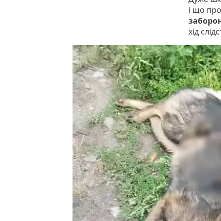
і що про
заборо
хід слід