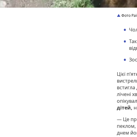
Фото Ра
Чол
Та
від
Зоо
Цієї п’я
вистрели
встигла 
лічені 
опікува
дітей,
н
— Це про
пеклом,
днем йог