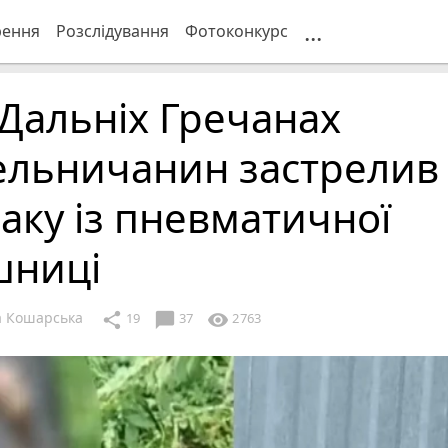
...
рення
Розслідування
Фотоконкурс
Дальніх Гречанах
ельничанин застрелив
аку із пневматичної
шниці
 Кошарська
chat_bubble
share
visibility
19
37
2763