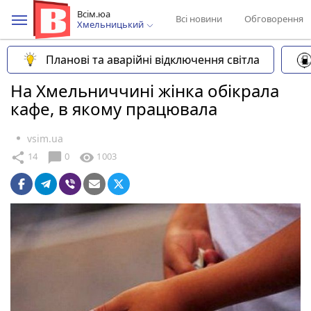
Всім.юа
Всі новини
Обговорення
Хмельницький
Планові та аварійні відключення світла
На Хмельниччині жінка обікрала
кафе, в якому працювала
vsim.ua
chat_bubble
share
visibility
14
0
1003