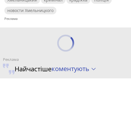
новости Хмельницкого
коментують
Найчастіше