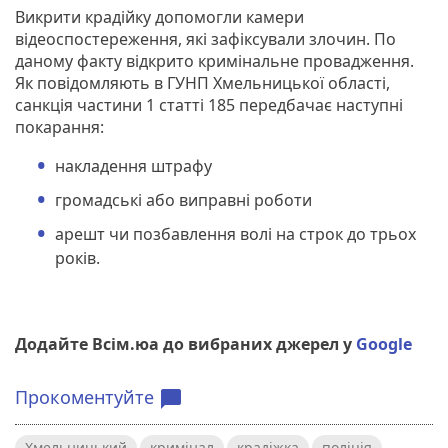
Викрити крадійку допомогли камери
відеоспостереження, які зафіксували злочин. По
даному факту відкрито кримінальне провадження.
Як повідомляють в ГУНП Хмельницької області,
санкція частини 1 статті 185 передбачає наступні
покарання:
накладення штрафу
громадські або виправні роботи
арешт чи позбавлення волі на строк до трьох
років.
Додайте Всім.юа до вибраних джерел у
Google
Прокоментуйте
chat_bubble
Хмельницький
кримінал
крадіжка
поліція