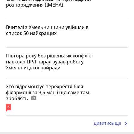
розпорядження (ІМЕНА)
Вчителі з Хмельниччини увійшли в
список 50 найкращих
Півтора року без рішень: як конфлікт
навколо ЦРЛ паралізував роботу
Хмельницької райради
Хто відремонтує перехрестя біля
філармонії за 3,5 млн і що саме там
зроблять
photo_camera
6
keyboard_arrow_right
Дивитись ще