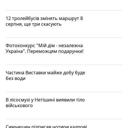
12 тролейбусів змінять маршрут 8
серпня, ще три скасують
Фотоконкурс "Мій дім - незалежна
Україна". Переможцям подарунки!
Частина Виставки майже добу буде
без води
В лісосмузі у Нетішині виявили тіло
військового
Симчишин підписав чотири кадрові