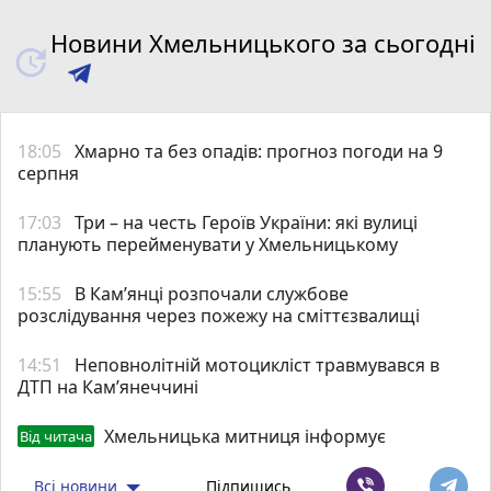
Новини Хмельницького за сьогодні
18:05
Хмарно та без опадів: прогноз погоди на 9
серпня
17:03
Три – на честь Героїв України: які вулиці
планують перейменувати у Хмельницькому
15:55
В Кам’янці розпочали службове
розслідування через пожежу на сміттєзвалищі
14:51
Неповнолітній мотоцикліст травмувався в
ДТП на Кам’янеччині
Хмельницька митниця інформує
Від читача
Всі новини
Підпишись