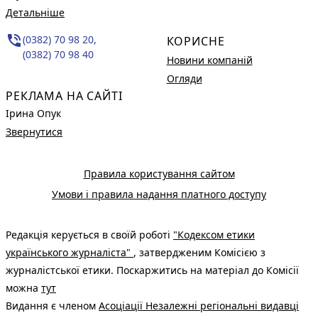
Детальніше
phone_in_talk
(0382) 70 98 20,
КОРИСНЕ
(0382) 70 98 40
Новини компаній
Огляди
РЕКЛАМА НА САЙТІ
Ірина Опук
Звернутися
Правила користування сайтом
Умови і правила надання платного доступу
Редакція керується в своїй роботі
"Кодексом етики
українського журналіста"
, затвердженим Комісією з
журналістської етики. Поскаржитись на матеріал до Комісії
можна
тут
Видання є членом
Асоціації Незалежні регіональні видавці