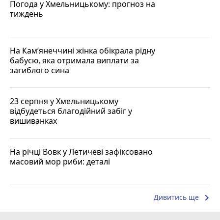
Погода у Хмельницькому: прогноз на
тиждень
На Кам’янеччині жінка обікрала рідну
бабусю, яка отримала виплати за
загиблого сина
23 серпня у Хмельницькому
відбудеться благодійний забіг у
вишиванках
На річці Вовк у Летичеві зафіксовано
масовий мор риби: деталі
keyboard_arrow_right
Дивитись ще