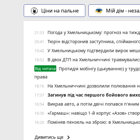
Ціни на пальне
Мій дім - нез
Погода у Хмельницькому: прогноз на тиж
21:33
Тюрін відсторонив заступника, спійманого
20:41
У Хмельницькому підтвердили вирок мешк
19:40
В двох ДТП на Хмельниччині травмувалис
18:52
Від читача
Протидія мобінгу (цькуванню) у трудо
права
На Хмельниччині дозволили полювання н
18:16
Загинув під час першого бойового вих
17:37
Викрав авто, а потім двічі попався п'яни
16:54
«Гармаш»: навіщо 1-й корпус «Азов» створ
16:30
Поміняв пензель на зброю: в Хмельниць
16:20
За заступника начальника ОВА Владис
15:52
keyboard_arrow_right
Дивитись ще