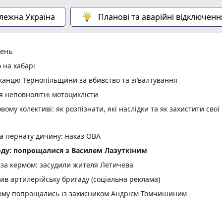
алежна Україна
Планові та аварійні відключенн
день
 на хабарі
анцю Тернопільщини за вбивство та зґвалтування
я неповнолітні мотоциклісти
вому колективі: як розпізнати, які наслідки та як захистити свої
а пернату дичину: наказ ОВА
оду: попрощалися з Василем Лазуткіним
м за кермом: засудили жителя Летичева
ив артилерійську бригаду (соціальна реклама)
кому попрощались із захисником Андрієм Томчишиним
лава Фалюша внесли заставу