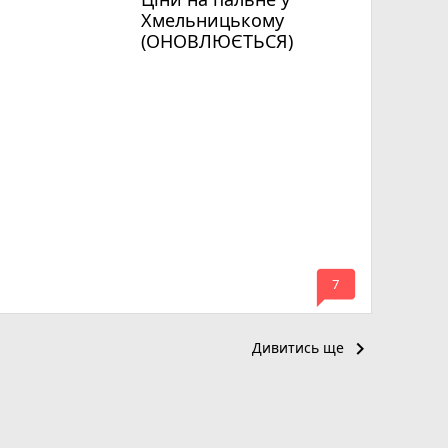
Хмельницькому
(ОНОВЛЮЄТЬСЯ)
mode_comment
7
keyboard_arrow_right
Дивитись ще