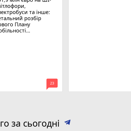
вітлофори,
лектробуси та інше:
етальний розбір
ового Плану
обільності
мельницького
mode_comment
23
о за сьогодні