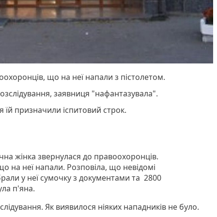
оохоронців, що на неї напали з пістолетом.
 розслідування, заявниця "нафантазувала".
я їй призначили іспитовий строк.
ічна жінка звернулася до правоохоронців.
о на неї напали. Розповіла, що невідомі
рали у неї сумочку з документами та 2800
ла п'яна.
лідування. Як виявилося ніяких нападників не було.