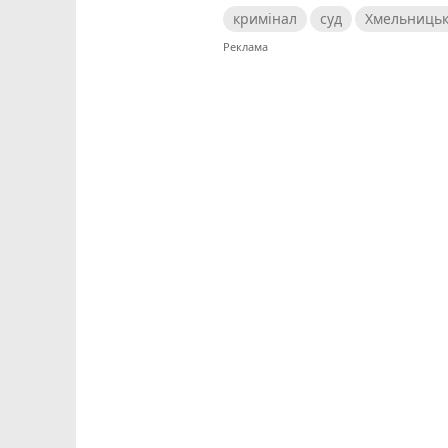
кримінал
суд
Хмельницьк