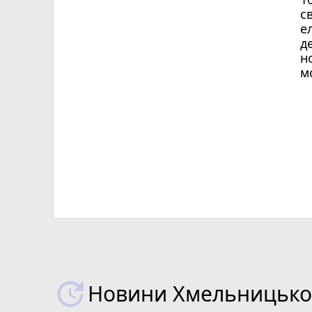
с
е
д
н
м
Х
Новини Хмельницьког