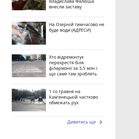
Владислава Фалюша
внесли заставу
На Озерній тимчасово не
буде води (АДРЕСИ)
Хто відремонтує
перехрестя біля
філармонії за 3,5 млн і
що саме там зроблять
1-го травня на
Кам'янецькій частково
обмежать рух
keyboard_arrow_right
Дивитись ще