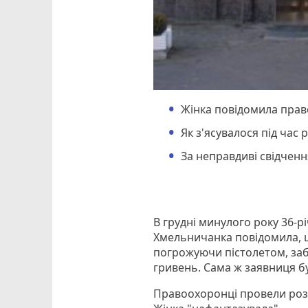
Жінка повідомила прав
Як з'ясувалося під час
За неправдиві свідченн
В грудні минулого року 36-р
Хмельничанка повідомила, щ
погрожуючи пістолетом, заб
гривень. Сама ж заявниця бу
Правоохоронці провели розс