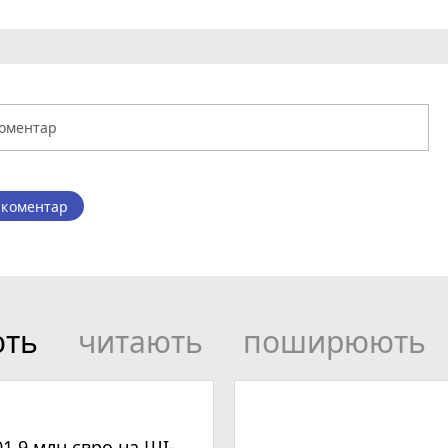
 коментар
ють
читають
поширюють
01,9 млн євро на ШІ-