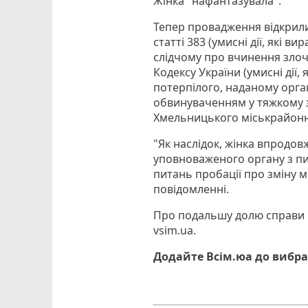
Жінка "нафантазувала".
Тепер провадження відкрили
статті 383 (умисні дії, які 
слідчому про вчинення злоч
Кодексу України (умисні дії
потерпілого, наданому орга
обвинуваченням у тяжкому з
Хмельницького міськрайонн
"Як наслідок, жінка впродов
уповноваженого органу з пи
питань пробації про зміну м
повідомленні.
Про подальшу долю справи п
vsim.ua.
Додайте Всім.юа до вибра