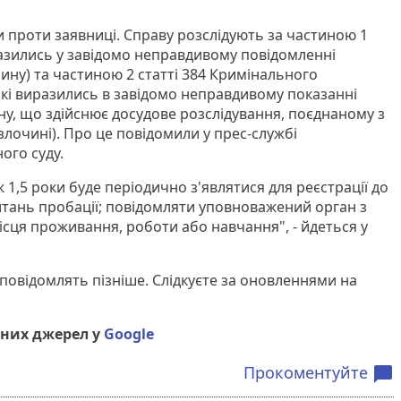
 проти заявниці. Справу розслідують за частиною 1
виразились у завідомо неправдивому повідомленні
ину) та частиною 2 статті 384 Кримінального
, які виразились в завідомо неправдивому показанні
ну, що здійснює досудове розслідування, поєднаному з
лочині). Про це повідомили у прес-службі
ого суду.
ж 1,5 роки буде періодично з'являтися для реєстрації до
тань пробації; повідомляти уповноважений орган з
ісця проживання, роботи або навчання", - йдеться у
овідомлять пізніше. Слідкуєте за оновленнями на
них джерел у
Google
Прокоментуйте
chat_bubble