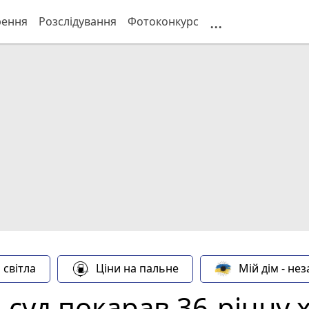
...
рення
Розслідування
Фотоконкурс
 світла
Ціни на пальне
Мій дім - не
: суд покарав 36-річну