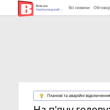
Всім.юа
Всі новини
Обгово
Хмельницький
Планові та аварійні відключення
На п'яну голову